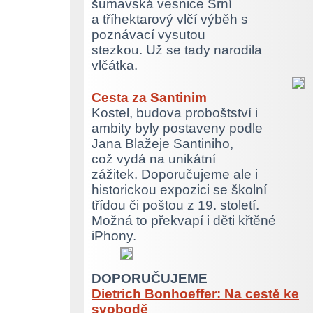
šumavská vesnice Srní
a tříhektarový vlčí výběh s
poznávací vysutou
stezkou. Už se tady narodila
vlčátka.
Cesta za Santinim
Kostel, budova proboštství i
ambity byly postaveny podle
Jana Blažeje Santiniho,
což vydá na unikátní
zážitek. Doporučujeme ale i
historickou expozici se školní
třídou či poštou z 19. století.
Možná to překvapí i děti křtěné
iPhony.
DOPORUČUJEME
Dietrich Bonhoeffer: Na cestě ke
svobodě