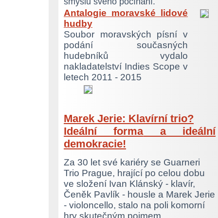
smyslu svého počínání.
Antalogie moravské lidové
hudby
Soubor moravských písní v
podání současných
hudebníků vydalo
nakladatelství Indies Scope v
letech 2011 - 2015
Marek Jerie: Klavírní trio?
Ideální forma
a ideální
demokracie!
Za 30 let své kariéry se Guarneri
Trio Prague, hrající po celou dobu
ve složení Ivan Klánský - klavír,
Čeněk Pavlík - housle a Marek Jerie
- violoncello, stalo na poli komorní
hry skutečným pojmem.