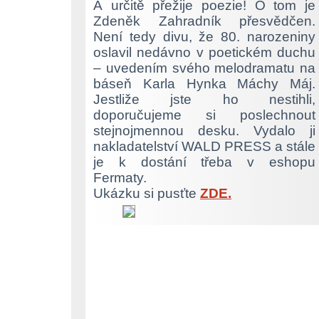
A určitě přežije poezie! O tom je
Zdeněk Zahradník přesvědčen.
Není tedy divu, že 80. narozeniny
oslavil nedávno v poetickém duchu
– uvedením svého melodramatu na
báseň Karla Hynka Máchy Máj.
Jestliže jste ho nestihli,
doporučujeme si poslechnout
stejnojmennou desku. Vydalo ji
nakladatelství WALD PRESS a stále
je k dostání třeba v eshopu
Fermaty.
Ukázku si pusťte
ZDE.