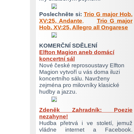
Poslechněte si:
Trio G major Hob.
XV:25, Andante
,
Trio G major
Hob. XV:25, Allegro all Ongarese
KOMERČNÍ SDĚLENÍ
Elfton Magion aneb domácí
koncertní sál
Nové české reprosoustavy Elfton
Magion vytvoří u vás doma iluzi
koncertního sálu. Navrženy
zejména pro milovníky klasické
hudby a jazzu.
Zdeněk Zahradník: Poezie
nezahyne!
Hudba přetrvá i ve století, jemuž
vládne internet a Facebook.