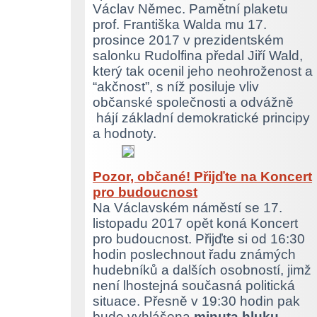
Václav Němec. Pamětní plaketu
prof. Františka Walda mu 17.
prosince 2017 v prezidentském
salonku Rudolfina předal Jiří Wald,
který tak ocenil jeho neohroženost a
“akčnost”, s níž posiluje vliv
občanské společnosti a odvážně
hájí základní demokratické principy
a hodnoty.
Pozor, občané! Přijďte na Koncert
pro budoucnost
Na Václavském náměstí se 17.
listopadu 2017 opět koná Koncert
pro budoucnost. Přijďte si od 16:30
hodin poslechnout řadu známých
hudebníků a dalších osobností, jimž
není lhostejná současná politická
situace. Přesně v 19:30 hodin pak
bude vyhlášena
minuta hluku