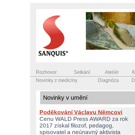
Rozhovor
Setkání
Ateliér
K
Novinky z medicíny
Diagnóza
D
Novinky v umění
Poděkování Václavu Němcovi
Cenu WALD Press AWARD za rok
2017 získal filozof, pedagog,
spisovatel a neúnavný aktivista