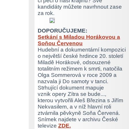
či péči o naši krajinu? Své
kandidáty můžete navrhnout zase
za rok.
DOPORUČUJEME:
Setkání s Miladou Horákovou a
Soňou Červenou
Hudební a dokumentární kompozici
o největší české hrdince 20. století
Miladě Horákové, odsouzené
totalitním režimem k smrti, natočila
Olga Sommerová v roce 2009 a
nazvala ji Do samoty v tanci.
Strhující dokument mapuje
vznik opery Zítra se bude...,
kterou vytvořili Aleš Březina s Jiřím
Nekvasilem, a v níž hlavní roli
ztvárnila pěvkyně Soňa Červená.
Snímek najdete v archivu České
televize
ZDE.