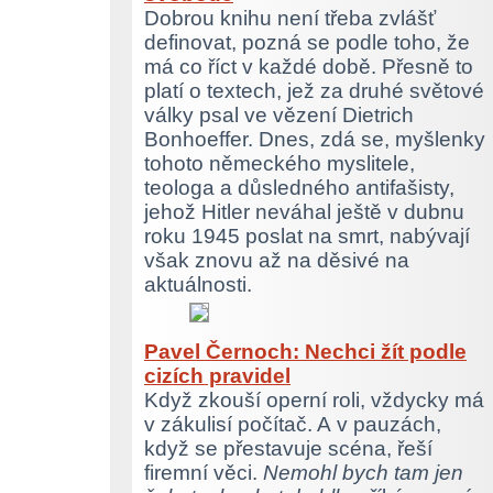
Dobrou knihu není třeba zvlášť
definovat, pozná se podle toho, že
má co říct v každé době. Přesně to
platí o textech, jež za druhé světové
války psal ve vězení Dietrich
Bonhoeffer. Dnes, zdá se, myšlenky
tohoto německého myslitele,
teologa a důsledného antifašisty,
jehož Hitler neváhal ještě v dubnu
roku 1945 poslat na smrt, nabývají
však znovu až na děsivé na
aktuálnosti.
Pavel Černoch: Nechci žít podle
cizích pravidel
Když zkouší operní roli, vždycky má
v zákulisí počítač. A v pauzách,
když se přestavuje scéna, řeší
firemní věci.
Nemohl bych tam jen