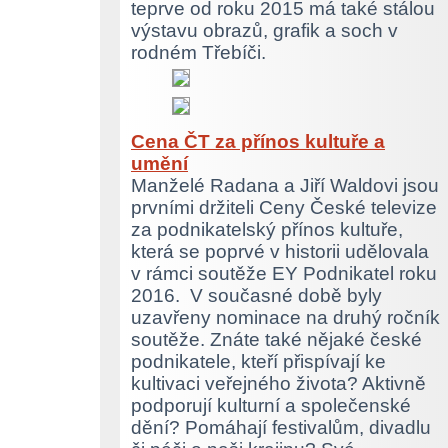
teprve od roku 2015 má také stálou
výstavu obrazů, grafik a soch v
rodném Třebíči.
Cena ČT za přínos kultuře a
umění
Manželé Radana a Jiří Waldovi jsou
prvními držiteli Ceny České televize
za podnikatelský přínos kultuře,
která se poprvé v historii udělovala
v rámci soutěže EY Podnikatel roku
2016. V současné době byly
uzavřeny nominace na druhý ročník
soutěže. Znáte také nějaké české
podnikatele, kteří přispívají ke
kultivaci veřejného života? Aktivně
podporují kulturní a společenské
dění? Pomáhají festivalům, divadlu