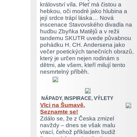
království víla. Pleť má čistou a
hebkou, oči modré jako hlubina a
její srdce trápí láska… Nová
inscenace Stavovského divadla na
hudbu Zbyňka Matějů a v režii
tandemu SKUTR uvede půvabnou
pohádku H. CH. Andersena jako
večer poetických tanečních obrazů,
který je určen nejen rodinám s
dětmi, ale všem, kteří milují tento
nesmrtelný příběh.
NÁPADY, INSPIRACE, VÝLETY
Vlci na Šumavě.
Seznamte se!
Zdálo se, že z Česka zmizel
navždy – dnes se však malu
vrací, čehož příkladem budiž