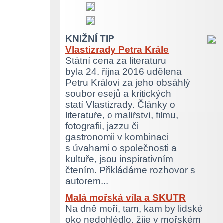
KNIŽNÍ TIP
Vlastizrady Petra Krále
Státní cena za literaturu
byla 24. října 2016 udělena
Petru Královi za jeho obsáhlý
soubor esejů a kritických
statí Vlastizrady. Články o
literatuře, o malířství, filmu,
fotografii, jazzu či
gastronomii v kombinaci
s úvahami o společnosti a
kultuře, jsou inspirativním
čtením. Přikládáme rozhovor s
autorem...
Malá mořská víla a SKUTR
Na dně moří, tam, kam by lidské
oko nedohlédlo, žije v mořském