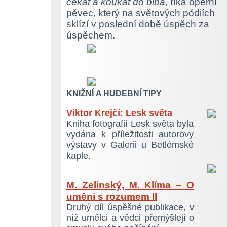
čekat a koukat do blba
, říká operní
pěvec, který na světových pódiích
sklízí v poslední době úspěch za
úspěchem.
KNIŽNÍ A HUDEBNÍ TIPY
Viktor Krejčí: Lesk světa
Kniha fotografií Lesk světa byla
vydána k příležitosti autorovy
výstavy v Galerii u Betlémské
kaple.
M. Zelinský, M. Klíma – O
umění s rozumem II
Druhý díl úspěšné publikace, v
níž umělci a vědci přemýšlejí o