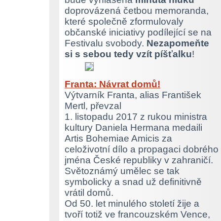
doprovázená četbou memoranda,
které společně zformulovaly
občanské iniciativy podílející se na
Festivalu svobody.
Nezapomeňte
si s sebou tedy vzít píšťalku
!
Franta: Návrat domů!
Výtvarník Franta, alias František
Mertl, převzal
1. listopadu 2017 z rukou ministra
kultury Daniela Hermana medaili
Artis Bohemiae Amicis za
celoživotní dílo a propagaci dobrého
jména České republiky v zahraničí.
Světoznámý umělec se tak
symbolicky a snad už definitivně
vrátil domů.
Od 50. let minulého století žije a
tvoří totiž ve francouzském Vence,