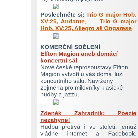
Poslechněte si:
Trio G major Hob.
XV:25, Andante
,
Trio G major
Hob. XV:25, Allegro all Ongarese
KOMERČNÍ SDĚLENÍ
Elfton Magion aneb domácí
koncertní sál
Nové české reprosoustavy Elfton
Magion vytvoří u vás doma iluzi
koncertního sálu. Navrženy
zejména pro milovníky klasické
hudby a jazzu.
Zdeněk Zahradník: Poezie
nezahyne!
Hudba přetrvá i ve století, jemuž
vládne internet a Facebook.