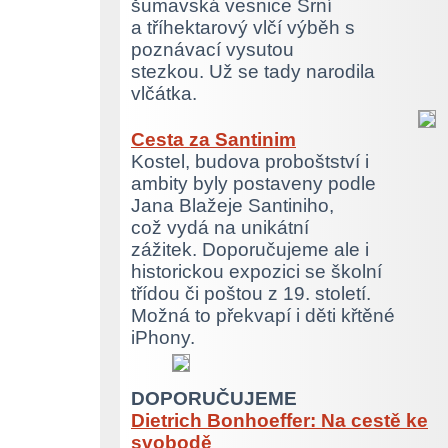
šumavská vesnice Srní
a tříhektarový vlčí výběh s
poznávací vysutou
stezkou. Už se tady narodila
vlčátka.
Cesta za Santinim
Kostel, budova proboštství i
ambity byly postaveny podle
Jana Blažeje Santiniho,
což vydá na unikátní
zážitek. Doporučujeme ale i
historickou expozici se školní
třídou či poštou z 19. století.
Možná to překvapí i děti křtěné
iPhony.
DOPORUČUJEME
Dietrich Bonhoeffer: Na cestě ke
svobodě