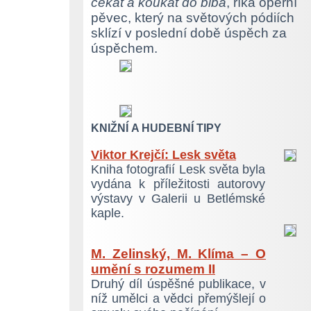
čekat a koukat do blba
, říká operní
pěvec, který na světových pódiích
sklízí v poslední době úspěch za
úspěchem.
KNIŽNÍ A HUDEBNÍ TIPY
Viktor Krejčí: Lesk světa
Kniha fotografií Lesk světa byla
vydána k příležitosti autorovy
výstavy v Galerii u Betlémské
kaple.
M. Zelinský, M. Klíma – O
umění s rozumem II
Druhý díl úspěšné publikace, v
níž umělci a vědci přemýšlejí o