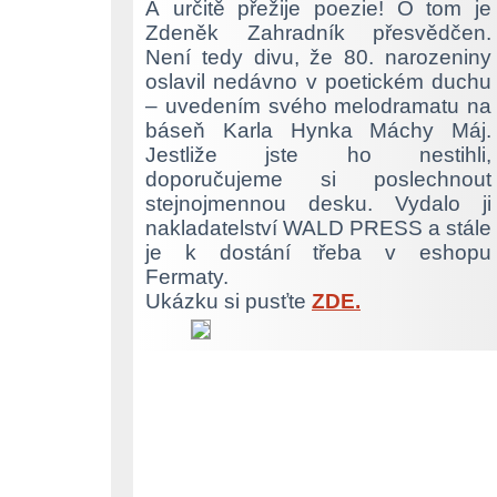
A určitě přežije poezie! O tom je
Zdeněk Zahradník přesvědčen.
Není tedy divu, že 80. narozeniny
oslavil nedávno v poetickém duchu
– uvedením svého melodramatu na
báseň Karla Hynka Máchy Máj.
Jestliže jste ho nestihli,
doporučujeme si poslechnout
stejnojmennou desku. Vydalo ji
nakladatelství WALD PRESS a stále
je k dostání třeba v eshopu
Fermaty.
Ukázku si pusťte
ZDE.