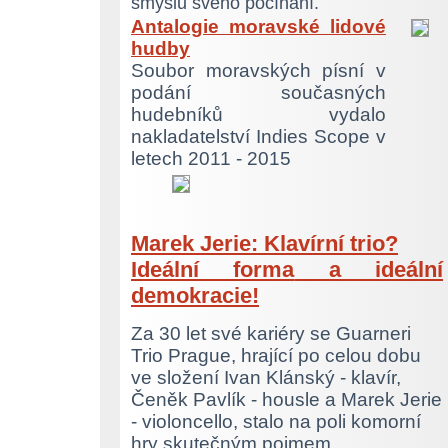
smyslu svého počínání.
Antalogie moravské lidové
hudby
Soubor moravských písní v
podání současných
hudebníků vydalo
nakladatelství Indies Scope v
letech 2011 - 2015
Marek Jerie: Klavírní trio?
Ideální forma
a ideální
demokracie!
Za 30 let své kariéry se Guarneri
Trio Prague, hrající po celou dobu
ve složení Ivan Klánský - klavír,
Čeněk Pavlík - housle a Marek Jerie
- violoncello, stalo na poli komorní
hry skutečným pojmem.