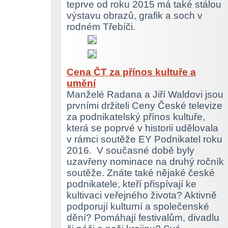
teprve od roku 2015 má také stálou
výstavu obrazů, grafik a soch v
rodném Třebíči.
Cena ČT za přínos kultuře a
umění
Manželé Radana a Jiří Waldovi jsou
prvními držiteli Ceny České televize
za podnikatelský přínos kultuře,
která se poprvé v historii udělovala
v rámci soutěže EY Podnikatel roku
2016. V současné době byly
uzavřeny nominace na druhý ročník
soutěže. Znáte také nějaké české
podnikatele, kteří přispívají ke
kultivaci veřejného života? Aktivně
podporují kulturní a společenské
dění? Pomáhají festivalům, divadlu