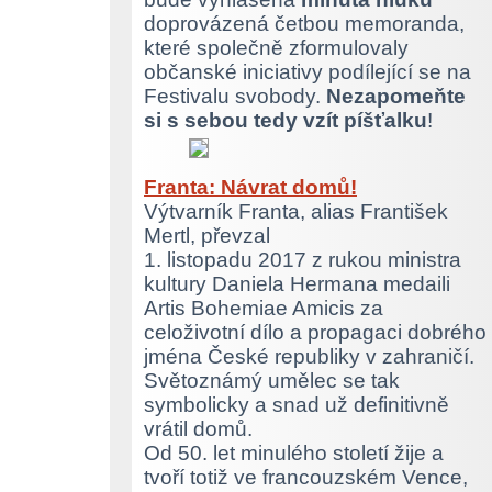
doprovázená četbou memoranda,
které společně zformulovaly
občanské iniciativy podílející se na
Festivalu svobody.
Nezapomeňte
si s sebou tedy vzít píšťalku
!
Franta: Návrat domů!
Výtvarník Franta, alias František
Mertl, převzal
1. listopadu 2017 z rukou ministra
kultury Daniela Hermana medaili
Artis Bohemiae Amicis za
celoživotní dílo a propagaci dobrého
jména České republiky v zahraničí.
Světoznámý umělec se tak
symbolicky a snad už definitivně
vrátil domů.
Od 50. let minulého století žije a
tvoří totiž ve francouzském Vence,