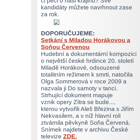
či péči o naši krajinu? Své
kandidáty můžete navrhnout zase
za rok.
DOPORUČUJEME:
Setkání s Miladou Horákovou a
Soňou Červenou
Hudební a dokumentární kompozici
o největší české hrdince 20. století
Miladě Horákové, odsouzené
totalitním režimem k smrti, natočila
Olga Sommerová v roce 2009 a
nazvala ji Do samoty v tanci.
Strhující dokument mapuje
vznik opery Zítra se bude...,
kterou vytvořili Aleš Březina s Jiřím
Nekvasilem, a v níž hlavní roli
ztvárnila pěvkyně Soňa Červená.
Snímek najdete v archivu České
televize
ZDE.