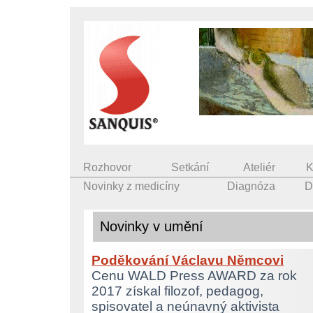
Rozhovor
Setkání
Ateliér
K
Novinky z medicíny
Diagnóza
D
Novinky v umění
Poděkování Václavu Němcovi
Cenu WALD Press AWARD za rok
2017 získal filozof, pedagog,
spisovatel a neúnavný aktivista