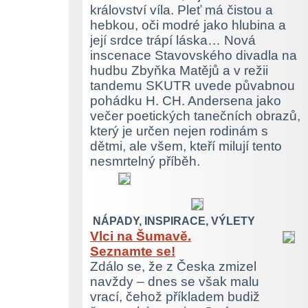
království víla. Pleť má čistou a
hebkou, oči modré jako hlubina a
její srdce trápí láska… Nová
inscenace Stavovského divadla na
hudbu Zbyňka Matějů a v režii
tandemu SKUTR uvede půvabnou
pohádku H. CH. Andersena jako
večer poetických tanečních obrazů,
který je určen nejen rodinám s
dětmi, ale všem, kteří milují tento
nesmrtelný příběh.
NÁPADY, INSPIRACE, VÝLETY
Vlci na Šumavě.
Seznamte se!
Zdálo se, že z Česka zmizel
navždy – dnes se však malu
vrací, čehož příkladem budiž