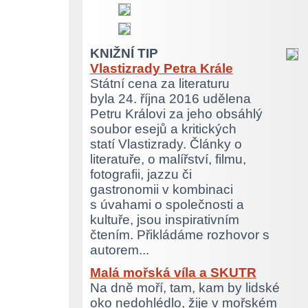
KNIŽNÍ TIP
Vlastizrady Petra Krále
Státní cena za literaturu
byla 24. října 2016 udělena
Petru Královi za jeho obsáhlý
soubor esejů a kritických
statí Vlastizrady. Články o
literatuře, o malířství, filmu,
fotografii, jazzu či
gastronomii v kombinaci
s úvahami o společnosti a
kultuře, jsou inspirativním
čtením. Přikládáme rozhovor s
autorem...
Malá mořská víla a SKUTR
Na dně moří, tam, kam by lidské
oko nedohlédlo, žije v mořském