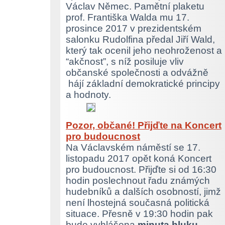
Václav Němec. Pamětní plaketu
prof. Františka Walda mu 17.
prosince 2017 v prezidentském
salonku Rudolfina předal Jiří Wald,
který tak ocenil jeho neohroženost a
“akčnost”, s níž posiluje vliv
občanské společnosti a odvážně
hájí základní demokratické principy
a hodnoty.
Pozor, občané! Přijďte na Koncert
pro budoucnost
Na Václavském náměstí se 17.
listopadu 2017 opět koná Koncert
pro budoucnost. Přijďte si od 16:30
hodin poslechnout řadu známých
hudebníků a dalších osobností, jimž
není lhostejná současná politická
situace. Přesně v 19:30 hodin pak
bude vyhlášena
minuta hluku