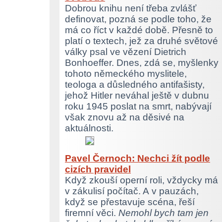
Dobrou knihu není třeba zvlášť
definovat, pozná se podle toho, že
má co říct v každé době. Přesně to
platí o textech, jež za druhé světové
války psal ve vězení Dietrich
Bonhoeffer. Dnes, zdá se, myšlenky
tohoto německého myslitele,
teologa a důsledného antifašisty,
jehož Hitler neváhal ještě v dubnu
roku 1945 poslat na smrt, nabývají
však znovu až na děsivé na
aktuálnosti.
Pavel Černoch: Nechci žít podle
cizích pravidel
Když zkouší operní roli, vždycky má
v zákulisí počítač. A v pauzách,
když se přestavuje scéna, řeší
firemní věci.
Nemohl bych tam jen