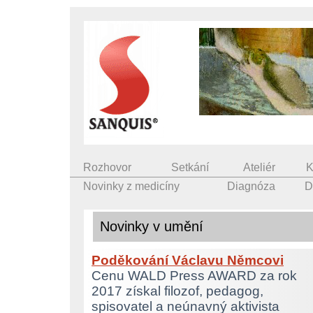
Rozhovor
Setkání
Ateliér
K
Novinky z medicíny
Diagnóza
D
Novinky v umění
Poděkování Václavu Němcovi
Cenu WALD Press AWARD za rok
2017 získal filozof, pedagog,
spisovatel a neúnavný aktivista