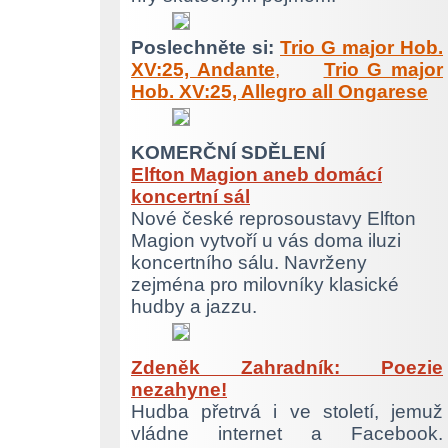
Poslechněte si:
Trio G major Hob.
XV:25, Andante
,
Trio G major
Hob. XV:25, Allegro all Ongarese
KOMERČNÍ SDĚLENÍ
Elfton Magion aneb domácí
koncertní sál
Nové české reprosoustavy Elfton
Magion vytvoří u vás doma iluzi
koncertního sálu. Navrženy
zejména pro milovníky klasické
hudby a jazzu.
Zdeněk Zahradník: Poezie
nezahyne!
Hudba přetrvá i ve století, jemuž
vládne internet a Facebook.