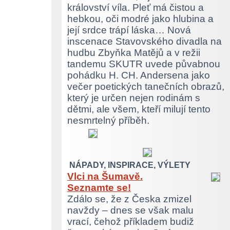
království víla. Pleť má čistou a
hebkou, oči modré jako hlubina a
její srdce trápí láska… Nová
inscenace Stavovského divadla na
hudbu Zbyňka Matějů a v režii
tandemu SKUTR uvede půvabnou
pohádku H. CH. Andersena jako
večer poetických tanečních obrazů,
který je určen nejen rodinám s
dětmi, ale všem, kteří milují tento
nesmrtelný příběh.
NÁPADY, INSPIRACE, VÝLETY
Vlci na Šumavě.
Seznamte se!
Zdálo se, že z Česka zmizel
navždy – dnes se však malu
vrací, čehož příkladem budiž