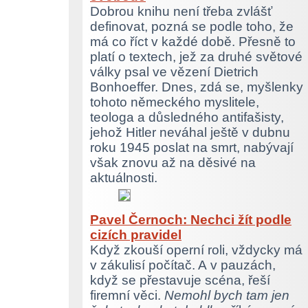
Dobrou knihu není třeba zvlášť
definovat, pozná se podle toho, že
má co říct v každé době. Přesně to
platí o textech, jež za druhé světové
války psal ve vězení Dietrich
Bonhoeffer. Dnes, zdá se, myšlenky
tohoto německého myslitele,
teologa a důsledného antifašisty,
jehož Hitler neváhal ještě v dubnu
roku 1945 poslat na smrt, nabývají
však znovu až na děsivé na
aktuálnosti.
Pavel Černoch: Nechci žít podle
cizích pravidel
Když zkouší operní roli, vždycky má
v zákulisí počítač. A v pauzách,
když se přestavuje scéna, řeší
firemní věci.
Nemohl bych tam jen