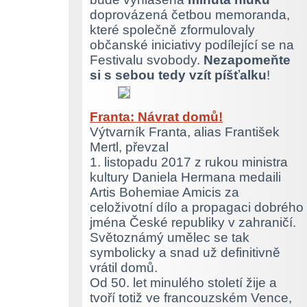
doprovázená četbou memoranda,
které společně zformulovaly
občanské iniciativy podílející se na
Festivalu svobody.
Nezapomeňte
si s sebou tedy vzít píšťalku
!
Franta: Návrat domů!
Výtvarník Franta, alias František
Mertl, převzal
1. listopadu 2017 z rukou ministra
kultury Daniela Hermana medaili
Artis Bohemiae Amicis za
celoživotní dílo a propagaci dobrého
jména České republiky v zahraničí.
Světoznámý umělec se tak
symbolicky a snad už definitivně
vrátil domů.
Od 50. let minulého století žije a
tvoří totiž ve francouzském Vence,