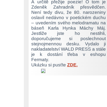
A určitě přežije poezie! O tom je
Zdeněk Zahradník přesvědčen.
Není tedy divu, že 80. narozeniny
oslavil nedávno v poetickém duchu
– uvedením svého melodramatu na
báseň Karla Hynka Máchy Máj.
Jestliže jste ho nestihli,
doporučujeme si poslechnout
stejnojmennou desku. Vydalo ji
nakladatelství WALD PRESS a stále
je k dostání třeba v eshopu
Fermaty.
Ukázku si pusťte
ZDE.