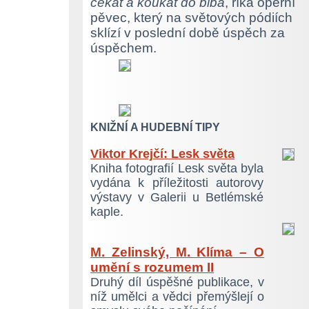
čekat a koukat do blba
, říká operní
pěvec, který na světových pódiích
sklízí v poslední době úspěch za
úspěchem.
KNIŽNÍ A HUDEBNÍ TIPY
Viktor Krejčí: Lesk světa
Kniha fotografií Lesk světa byla
vydána k příležitosti autorovy
výstavy v Galerii u Betlémské
kaple.
M. Zelinský, M. Klíma – O
umění s rozumem II
Druhý díl úspěšné publikace, v
níž umělci a vědci přemýšlejí o