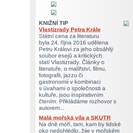
KNIŽNÍ TIP
Vlastizrady Petra Krále
Státní cena za literaturu
byla 24. října 2016 udělena
Petru Královi za jeho obsáhlý
soubor esejů a kritických
statí Vlastizrady. Články o
literatuře, o malířství, filmu,
fotografii, jazzu či
gastronomii v kombinaci
s úvahami o společnosti a
kultuře, jsou inspirativním
čtením. Přikládáme rozhovor s
autorem...
Malá mořská víla a SKUTR
Na dně moří, tam, kam by lidské
oko nedohlédlo, žije v mořském