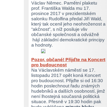
Václav Němec. Pamětní plaketu
prof. Františka Walda mu 17.
prosince 2017 v prezidentském
salonku Rudolfina předal Jiří Wald,
který tak ocenil jeho neohroženost a
“akčnost”, s níž posiluje vliv
občanské společnosti a odvážně
hájí základní demokratické principy
a hodnoty.
Pozor, občané! Přijďte na Koncert
pro budoucnost
Na Václavském náměstí se 17.
listopadu 2017 opět koná Koncert
pro budoucnost. Přijďte si od 16:30
hodin poslechnout řadu známých
hudebníků a dalších osobností, jimž
není lhostejná současná politická
situace. Přesně v 19:30 hodin pak
bude vyhlášena
minuta hluku