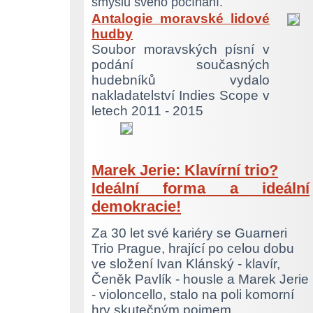
smyslu svého počínání.
Antalogie moravské lidové
hudby
Soubor moravských písní v
podání současných
hudebníků vydalo
nakladatelství Indies Scope v
letech 2011 - 2015
Marek Jerie: Klavírní trio?
Ideální forma
a ideální
demokracie!
Za 30 let své kariéry se Guarneri
Trio Prague, hrající po celou dobu
ve složení Ivan Klánský - klavír,
Čeněk Pavlík - housle a Marek Jerie
- violoncello, stalo na poli komorní
hry skutečným pojmem.