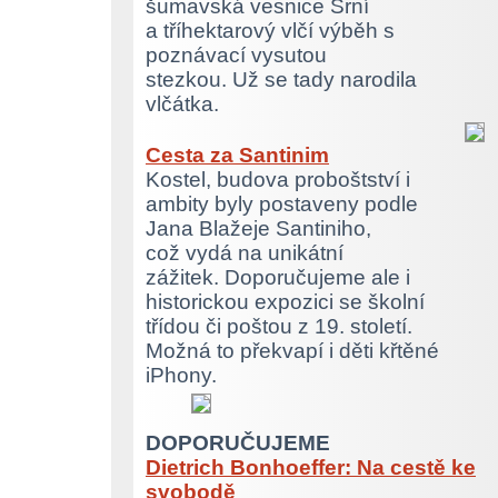
šumavská vesnice Srní
a tříhektarový vlčí výběh s
poznávací vysutou
stezkou. Už se tady narodila
vlčátka.
Cesta za Santinim
Kostel, budova proboštství i
ambity byly postaveny podle
Jana Blažeje Santiniho,
což vydá na unikátní
zážitek. Doporučujeme ale i
historickou expozici se školní
třídou či poštou z 19. století.
Možná to překvapí i děti křtěné
iPhony.
DOPORUČUJEME
Dietrich Bonhoeffer: Na cestě ke
svobodě