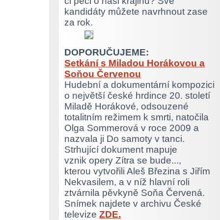
či péči o naši krajinu? Své
kandidáty můžete navrhnout zase
za rok.
DOPORUČUJEME:
Setkání s Miladou Horákovou a
Soňou Červenou
Hudební a dokumentární kompozici
o největší české hrdince 20. století
Miladě Horákové, odsouzené
totalitním režimem k smrti, natočila
Olga Sommerová v roce 2009 a
nazvala ji Do samoty v tanci.
Strhující dokument mapuje
vznik opery Zítra se bude...,
kterou vytvořili Aleš Březina s Jiřím
Nekvasilem, a v níž hlavní roli
ztvárnila pěvkyně Soňa Červená.
Snímek najdete v archivu České
televize
ZDE.