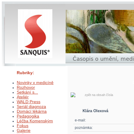
Rubriky:
Novinky v medicíně
Rozhovor
Setkání s...
zpět na obsah čísla
Ateliér
WALD Press
Seriál diagnoza
Klára Olexová
Domácí lékárna
Pedagogika
e-mail:
Léčba Komenským
Fokus
poznámka:
Galerie