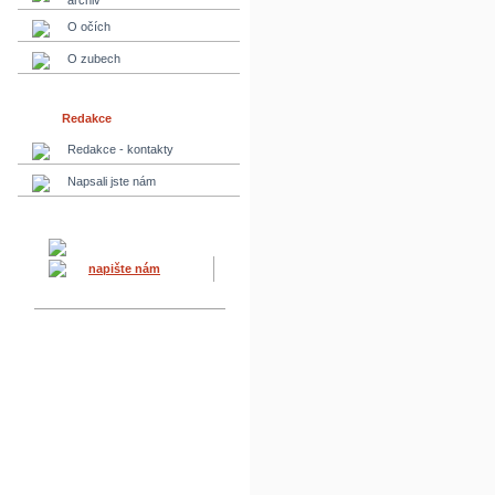
archiv
O očích
O zubech
Redakce
Redakce - kontakty
Napsali jste nám
napište nám