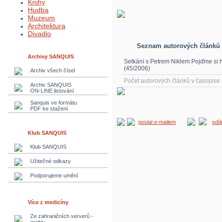
Knihy
Hudba
Muzeum
Architektura
Divadlo
Seznam autorových článků
Archivy SANQUIS
Setkání s Petrem Niklem Pojďme si h
(45/2006)
Archiv všech čísel
Počet autorových článků v časopis
Archiv SANQUIS
ON-LINE listování
Sanquis ve formátu
PDF ke stažení
poslat e-mailem
sdí
Klub SANQUIS
Klub SANQUIS
Užitečné odkazy
Podporujeme umění
Více z medicíny
Ze zahraničních serverů -