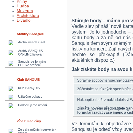
Knihy
Hudba
Muzeum
Architektura
Divadlo
Sbírejte body – máme pro 
Vedle slev přináší nově kar
systém. Je to jednoduché – 
Archivy SANQUIS
kartu body a za ně od nás d
Archiv všech čísel
Sanquis třem svým známým a 
lístky na koncert. Zajímavý
Archiv SANQUIS
nechte se překvapit! (D
ON-LINE listování
aktuálních dispozic.)
Sanquis ve formátu
PDF ke stažení
Jak získáte body na svou 
Klub SANQUIS
Správně zodpovíte všechny otázky
Klub SANQUIS
Zúčastníte se různých speciálních 
Užitečné odkazy
Nakoupíte zboží z nakladatelství
Podporujeme umění
Získáte nového předplatitele Sa
formuláři zadat vaše jméno a čísl
Více z medicíny
Ve formuláři k objednávce
Sanquisu je odteď vždy uvede
Ze zahraničních serverů -