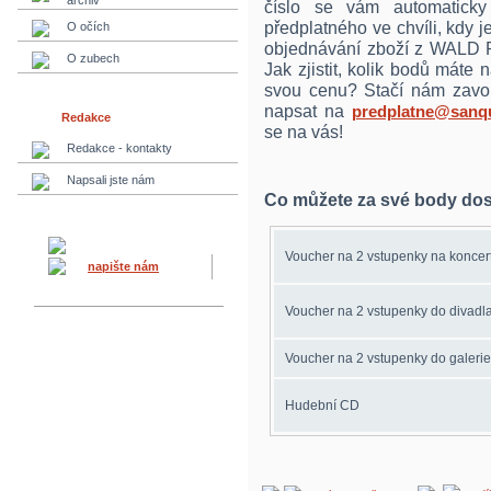
archiv
číslo se vám automaticky
předplatného ve chvíli, kdy je
O očích
objednávání zboží z WALD Pr
O zubech
Jak zjistit, kolik bodů máte 
svou cenu? Stačí nám zavo
napsat na
predplatne@sanqu
Redakce
se na vás!
Redakce - kontakty
Napsali jste nám
Co můžete za své body dos
Voucher na 2 vstupenky na koncer
napište nám
Voucher na 2 vstupenky do divadl
Voucher na 2 vstupenky do galerie
Hudební CD