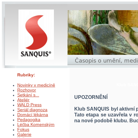
Rubriky:
Klub SANQ
Novinky v medicíně
Rozhovor
Setkání s...
UPOZORNĚNÍ
Ateliér
WALD Press
Klub SANQUIS byl aktivní p
Seriál diagnoza
Tato etapa se uzavřela v 
Domácí lékárna
Pedagogika
na nové podobě klubu. Bud
Léčba Komenským
Fokus
Galerie