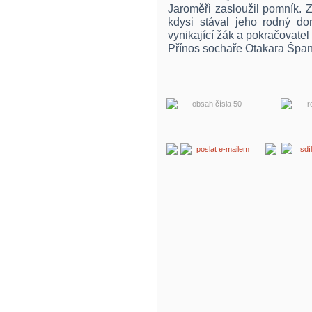
Jaroměři zasloužil pomník. 
kdysi stával jeho rodný dom
vynikající žák a pokračovate
Přínos sochaře Otakara Špan
obsah čísla 50
r
poslat e-mailem
sdí