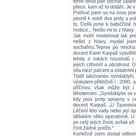
tohle dělal pan sochař Špani
přece, kam až to dotáhl. Je 
Podíval jsem se na svou prav
pevně k sobě dva prsty a poh
to. Došli jsme k babiččině h
hrobce... Nešlo mi to z hlavy.
Jak mohl modelovat tak pre
nešel z hlavy, myslel js
sochařinu.Teprve po mnoha 
docent Karel Karpaš vysvětlil,
tehdy o rukách houslistů i
jejich citlivost a obratnost.
síla mezi palcem a ostatními p
Trpěl takzvanou syndaktylií
výskytem přibližně l : 2000, a
příčinou však může být i
těhotenství. „Syndaktylie se 
kdy jsou prsty spojeny v ce
docent Karpaš. „U Španiela
Léčení této vady nebo její úp
dětském věku operativně. U
po celý jejich život, avšak p
činit žádné potíže.“
Konečně jsem dostal odbor