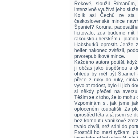
Řekové, sloužil Římanům, 
intenzivně využívá jeho služe
Kolik asi Čechů ze sta 
československé mince navrh
Španiel? Koruna, padesátihal
licitovalo, zda budeme mít 
rakousko-uherskému platidl
Habsburků oprostit. Jenže z
heller nakonec zvítězil, po
prvorepublikové mince.
Každého autora potěší, když s
ji občas jako úspěšnou a d
ohledu by měl být Španiel 
přece z ruky do ruky, cinka
vyvolat radost, bylo-li jich d
si někdy přečetl na averz
Těším se z toho, že to mohu 
Vzpomínám si, jak jsme jako
oploceném koupališti. Za pl
uprostřed léta a já jsem se d
bez kornoutu vanilkové zmrz
trvalo chvíli, než sáhl do po
Prostrčil ho mezi tyčkami pl