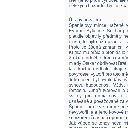
jsem jeho přání vyhověl, ale
dětských hazardů. Byl to Špa
Útrapy novátora
Španielovy mince, ražené v
Evropě. Byly jiné. Sochař j
platidle objevily předměty neb
most), to bylo až dosud v 
Proto se žádná zahraniční v
Kritika mu přála a prohlásila
Z oken rodného domu na náro
mladý Otakar obdivovat Brau
tak trochu nedbale říkají š
povyroste, vytvoří pro toto mě
Jeho otec byl vyhledávaný c
synovu budoucnost. Vždyť c
řemesla. Cínaři tvarovali a o
svícny pro domácnost i kř
uznávané a považované za vý
Španiel pro své rodné měs
nevytvořil, ale jeho kovové 
se vzorem či aspoň oporou 
Jak vůbec se tehdy nová mi