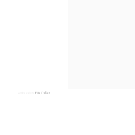
webdesign:
Filip Pešek