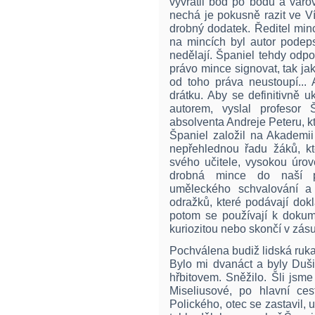
vyvrátil bod po bodu a var
nechá je pokusně razit ve Ví
drobný dodatek. Ředitel min
na mincích byl autor podeps
nedělají. Španiel tehdy odp
právo mince signovat, tak jak 
od toho práva neustoupí...
drátku. Aby se definitivně 
autorem, vyslal profesor
absolventa Andreje Peteru, kt
Španiel založil na Akademi
nepřehlednou řadu žáků, kt
svého učitele, vysokou úrov
drobná mince do naší pe
uměleckého schvalování a
odražků, které podávají dok
potom se používají k dokum
kuriozitou nebo skončí v zásu
Pochválena budiž lidská ruk
Bylo mi dvanáct a byly Duš
hřbitovem. Sněžilo. Šli jsm
Miseliusové, po hlavní ces
Polického, otec se zastavil, 