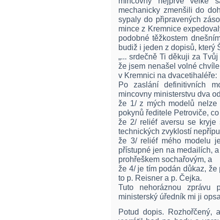
mincovny nejprve velké sá
mechanicky zmenšili do doho
sypaly do připravených zás
mince z Kremnice expedovaly,
podobné těžkostem dnešním,
budiž i jeden z dopisů, který
„... srdečně Ti děkuji za Tvů
že jsem nenašel volné chvíl
v Kremnici na dvacetihaléře:
Po zaslání definitivních 
mincovny ministerstvu dva o
že 1/ z mých modelů nelze 
pokynů ředitele Petroviče, co
že 2/ reliéf aversu se kryje
technických zvyklostí nepřípu
že 3/ reliéf mého modelu je
přístupné jen na medailích, a
prohřeškem sochařovým, a
že 4/ je tím podán důkaz, že
to p. Reisner a p. Čejka.
Tuto nehoráznou zprávu p
ministerský úředník mi ji opsa
Potud dopis. Rozhořčený, a