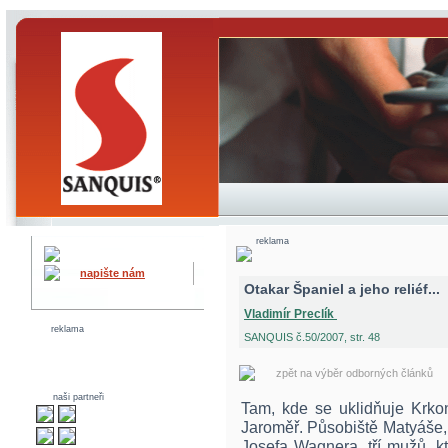
reklama
napište nám
Otakar Španiel a jeho reliéf...
Vladimír Preclík
reklama
SANQUIS č.50/2007, str. 48
zpět na výběr odborných článků
naši partneři
Tam, kde se uklidňuje Krkon
Jaroměř. Působiště Matyáše,
Josefa Wagnera, tří mužů, kt