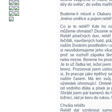
díry do světa“, do světa malířs
Budeme-li mluvit o Otakaru 
Jméno umělce a pojem reliéf
Co je to reliéf? Kde ho n
můžeme ohmatat? Zkusme se
Reliéf písečných dun, relié
řečiště, navršených hald, pláž
naším životním prostředím i
si neuvědomujeme jeho všudy
proč se rozhoří zápalka škrt
nebo mrzne. Bereme ho pros
Je to už řádka let, ležel jse
bronz. Pozoroval jsem usilo
si, že pracuje jako trpělivý 
naším časem. Má ten svůj. 
výsledek ohromující. Omleté
od vodního dláta a písek je
Shrábl jsem pár kamenů do h
ložnici, rád je beru do rukou.
Chvála reliéfu
Reliéf dal vzniknout samos