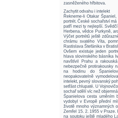
zasněženého hřbitova.
Zachytit odvahu i intelekt
Řekneme-li Otakar Španiel,
portrét. České sochařství má t
patří mezi ty nejlepší. Svědč
Herbena, vědce Purkyně, arc
Výčet portrétů ještě zdůrazn
chrámu svatého Víta, pom
Rastislava Štefánika v Brati
Ovšem existuje jeden portré
hlava slovinského básníka Iv
navštívil Prahu a rakousk
nebezpečně protirakousky na
na hodinu do Španielov
neopakovatelně vymodeloval
intelekt, pevný slovanský poh
setřást chlupaté. U Vojnovičo
sochař sdělí víc než objemná
Španielova cesta uměním b
vydobyl v Evropě přední mís
životě mnoho významných os
Zemřel 15. 2. 1955 v Praze.
na soutoku ještě mladého L