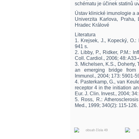
schématu je účinek statinů u
Ústav klinické imunologie a 
Univerzita Karlova, Praha, 
Hradec Králové
Literatura
1. Krejsek, J., Kopecký, O.
941 s.
2. Libby, P., Ridker, P.M.: 
Coll. Cardiol., 2006; 48: A33-
3. Michelsen, K.S., Doherty, T
an emerging bridge from i
Immunol., 2004; 173: 5901-5
4. Pasterkamp, G., van Keulen,
receptor 4 in the initiation a
Eur. J. Clin. Invest., 2004; 34
5. Ross, R.: Atherosclerosi
Med., 1999; 340(2): 115-126.
obsah čísla 49
r