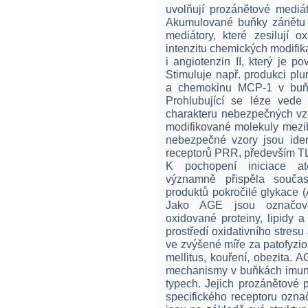
uvolňují prozánětové mediát
Akumulované buňky zánětu tv
mediátory, které zesilují o
intenzitu chemických modifika
i angiotenzin II, který je 
Stimuluje např. produkci plu
a chemokinu MCP-1 v buňká
Prohlubující se léze vede
charakteru nebezpečných vzo
modifikované molekuly mezi
nebezpečné vzory jsou ide
receptorů PRR, především T
K pochopení iniciace ate
významně přispěla součas
produktů pokročilé glykace 
Jako AGE jsou označová
oxidované proteiny, lipidy a
prostředí oxidativního stresu
ve zvýšené míře za patofyzio
mellitus, kouření, obezita.
mechanismy v buňkách imunit
typech. Jejich prozánětové 
specifického receptoru oz