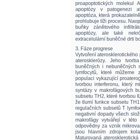
proapoptotických molekul 
apoptózy v patogenezi at
apoptóza, která prokazateln
prohlubuje tíži procesu. Nao
buňky zánětového infiltr
apoptózy, ale také nek
extracelulární buněčné drti bo
3. Fáze progrese
Vytvoření aterosklerotického p
aterosklerózy. Jeho tvorb
buněčných i nebuněčných s
lymfocytů, které můžeme 
populaci vykazující proatero
tvorbou interferonu, který 
syntázy v makrofágových bu
subsetu TH2, které tvorbou I
že tlumí funkce subsetu TH1
regulačních subsetů T lymfoc
negativní dopady všech slož
makrofágy vytvářejí v této 
odpovědny za vznik mikrovas
jsou hlavním zdrojem kola
Maturovaná aterosklerotická 