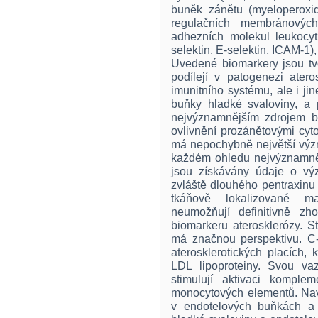
buněk zánětu (myeloperoxidá
regulačních membránových
adhezních molekul leukocy
selektin, E-selektin, ICAM-1),
Uvedené biomarkery jsou tv
podílejí v patogenezi ater
imunitního systému, ale i ji
buňky hladké svaloviny, a 
nejvýznamnějším zdrojem bí
ovlivnění prozánětovými cytok
má nepochybně největší výz
každém ohledu nejvýznamně
jsou získávány údaje o vý
zvláště dlouhého pentraxinu
tkáňově lokalizované m
neumožňují definitivně zh
biomarkeru aterosklerózy. S
má značnou perspektivu. C-r
aterosklerotických placích
LDL lipoproteiny. Svou va
stimulují aktivaci komple
monocytových elementů. Nav
v endotelových buňkách a 