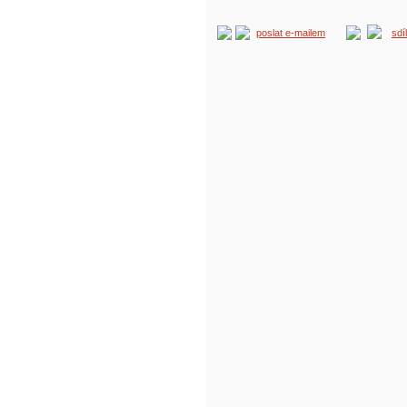
poslat e-mailem
sdí