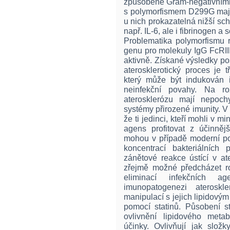
způsobené Gram-negativními 
s polymorfismem D299G mají 
u nich prokazatelná nižší sc
např. IL-6, ale i fibrinogen 
Problematika polymorfismu 
genu pro molekuly IgG FcRII
aktivně. Získané výsledky po
aterosklerotický proces je 
který může být indukován 
neinfekční povahy. Na ro
aterosklerózu mají nepoch
systémy přirozené imunity. 
že ti jedinci, kteří mohli v m
agens profitovat z účinněj
mohou v případě moderní pop
koncentrací bakteriálních
zánětové reakce ústící v at
zřejmě možné předcházet r
eliminací infekčních 
imunopatogenezi ateroskl
manipulací s jejich lipidový
pomocí statinů. Působení s
ovlivnění lipidového meta
účinky. Ovlivňují jak složk