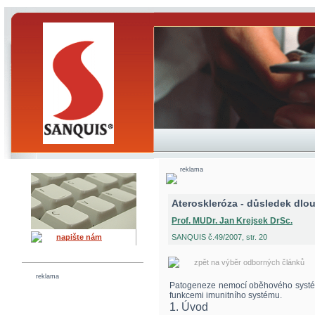
reklama
Ateroskleróza - důsledek dlo
Prof. MUDr. Jan Krejsek DrSc.
napište nám
SANQUIS č.49/2007, str. 20
zpět na výběr odborných článků
reklama
Patogeneze nemocí oběhového systé
funkcemi imunitního systému.
1. Úvod