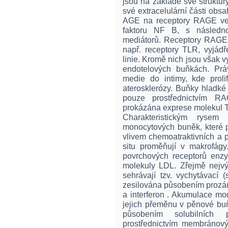
jsou na základě své struktu
své extracelulární části obs
AGE na receptory RAGE vede
faktoru NF B, s následno
mediátorů. Receptory RAGE 
např. receptory TLR, vyjá
linie. Kromě nich jsou však 
endotelových buňkách. Prá
medie do intimy, kde proli
aterosklerózy. Buňky hladké
pouze prostřednictvím R
prokázána exprese molekul 
Charakteristickým rysem 
monocytových buněk, které p
vlivem chemoatraktivních a 
situ proměňují v makrofágy.
povrchových receptorů enz
molekuly LDL. Zřejmě nejvý
sehrávají tzv. vychytávací 
zesilována působením prozá
a interferon . Akumulace mo
jejich přeměnu v pěnové bu
působením solubilních 
prostřednictvím membránový