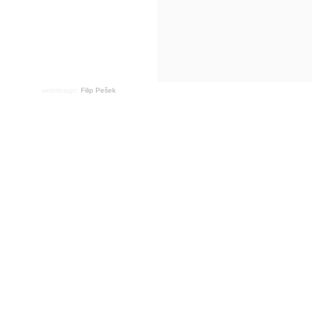
webdesign:
Filip Pešek