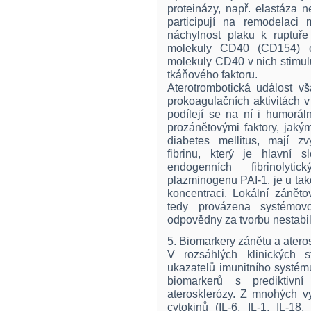
proteinázy, např. elastáza n
participují na remodelaci
náchylnost plaku k ruptuře
molekuly CD40 (CD154) ob
molekuly CD40 v nich stimulu
tkáňového faktoru.
Aterotrombotická událost v
prokoagulačních aktivitách 
podílejí se na ní i humorál
prozánětovými faktory, jaký
diabetes mellitus, mají zv
fibrinu, který je hlavní s
endogenních fibrinolyti
plazminogenu PAI-1, je u ta
koncentraci. Lokální záněto
tedy provázena systémov
odpovědny za tvorbu nestabi
5. Biomarkery zánětu a atero
V rozsáhlých klinických 
ukazatelů imunitního systém
biomarkerů s prediktivní
aterosklerózy. Z mnohých v
cytokinů (IL-6, IL-1, IL-18