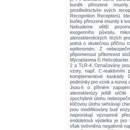
buněk přirozené imunity
prostřednictvím svých rec
Recognition Receptors). Ide
buňky přirozené imunity k tv
Nebudeme větší pozorn
exogenního původu, mikro
aterosklerotických lézích p
jedná o skutečnou příčinu r
epifenomén. Z nebezpečn
připomenout přítomnost sl
Mycoplasma či Helicobacter. 
2 a TLR-4. Označovány jsou 
vzory, např. C-reaktivním 
komplementové kaskády 
podmínky pro vznik a rozvoj 
Jsou-li o přímém zapojení
aterosklerózy ještě určité
zpochybnit úlohu nebezpeč
klíčovou úlohu sehrávají ch
jsou modifikovány buď enzy
nepronikají významně pře
endotelová výstelka je pro t
však ovlivněna negativně na