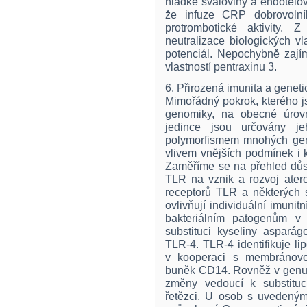
hladké svaloviny a endotel
že infuze CRP dobrovolní
protrombotické aktivity. 
neutralizace biologických v
potenciál. Nepochybně zají
vlastností pentraxinu 3.
6. Přirozená imunita a genet
Mimořádný pokrok, kterého j
genomiky, na obecné úrovn
jedince jsou určovány je
polymorfismem mnohých gen
vlivem vnějších podmínek i k
Zaměříme se na přehled důsl
TLR na vznik a rozvoj atero
receptorů TLR a některých 
ovlivňují individuální imunit
bakteriálním patogenům v
substituci kyseliny aspará
TLR-4. TLR-4 identifikuje li
v kooperaci s membránovo
buněk CD14. Rovněž v genu
změny vedoucí k substituc
řetězci. U osob s uvedeným