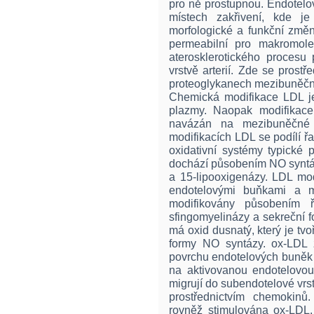
pro ně prostupnou. Endotelo
místech zakřivení, kde je
morfologické a funkční změn
permeabilní pro makromolek
aterosklerotického procesu
vrstvě arterií. Zde se prost
proteoglykanech mezibuněčn
Chemická modifikace LDL j
plazmy. Naopak modifikace
navázán na mezibuněčné 
modifikacích LDL se podílí řa
oxidativní systémy typické 
dochází působením NO synt
a 15-lipooxigenázy. LDL mod
endotelovými buňkami a m
modifikovány působením ř
sfingomyelinázy a sekreční f
má oxid dusnatý, který je tvo
formy NO syntázy. ox-LDL 
povrchu endotelových buněk a
na aktivovanou endotelovou
migrují do subendotelové vrs
prostřednictvím chemokinů
rovněž stimulována ox-LDL.