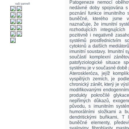
Patogeneze nemocí oběho
naši partneři
nedávné doby spojována s 
poznání funkce imunitního 
buněčné, kterého jsme v
naznačuje, že imunitní sys
rozhodujících integrujícíc
pozitivně i negativně zasah
systémů prostřednictvím sol
cytokinů a dalších mediáto
imunitní soustavy. Imunitní
součástí komplexní zánět
patofyziologické situace s
systému je v současné době 
Ateroskleróza, jejíž kompli
vyspělých zemích, je pod
chronický zánět, který je vý
modifikovanými endogenními s
produkty pokročilé glyka
nepřímých důkazů, exogenní
původu, s imunitním systé
humorálními složkami a bu
dendritickými buňkami, T 
buněčné elementy, předev
svaloviny, fibroblasty, mast