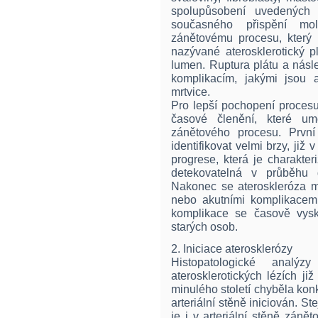
spolupůsobení uvedených 
současného přispění mo
zánětovému procesu, který
nazývané aterosklerotický pl
lumen. Ruptura plátu a násl
komplikacím, jakými jsou 
mrtvice.
Pro lepší pochopení procesu
časové členění, které um
zánětového procesu. První 
identifikovat velmi brzy, již
progrese, která je charakteri
detekovatelná v průběhu 
Nakonec se ateroskleróza m
nebo akutními komplikacemi.
komplikace se časově vysk
starých osob.
2. Iniciace aterosklerózy
Histopatologické analýz
aterosklerotických lézích ji
minulého století chyběla konk
arteriální stěně iniciován. S
je i v arteriální stěně záně