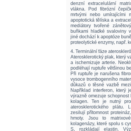
denzní extracelulární matr
vlákna. Pod fibrózní čepič
mrtvými nebo umírajícími 
apoptotická tělíska a extrac
mediátory tvořené zánětov
buňkami hladké svaloviny v
jiné dochází k apoptóze buně
proteolytické enzymy, např. 
4. Terminální fáze ateroskler
Aterosklerotický plak, který v
a ischemizuje arterie. Neok
podléhají ruptuře většinou 
Při ruptuře je narušena fibr
vysoce trombogenního materi
důkazů o těsné vazbě mezi
Například interferon, který
výrazně omezuje schopnost 
kolagen. Ten je nutný pro 
aterosklerotického plátu.
zesilují přítomnost proteiná
hmoty. Jsou to matrixové m
kolagenázy, které spolu s cy
S, rozkládají elastin. V