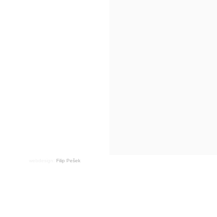
webdesign:
Filip Pešek