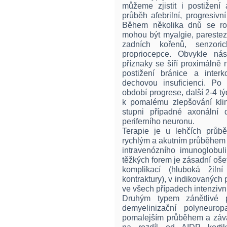
můžeme zjistit i postižení
průběh afebrilní, progresiv
Během několika dnů se roz
mohou být myalgie, parestez
zadních kořenů, senzor
propriocepce. Obvykle nás
příznaky se šíří proximáln
postižení bránice a interk
dechovou insuficienci. Po
období progrese, další 2-4 t
k pomalému zlepšování klin
stupni případné axonální
periferního neuronu.
Terapie je u lehčích průb
rychlým a akutním průběhem 
intravenózního imunoglobul
těžkých forem je zásadní oš
komplikací (hluboká žilní
kontraktury), v indikovaných
ve všech případech intenzivní
Druhým typem zánětlivé po
demyelinizační polyneuro
pomalejším průběhem a závaž