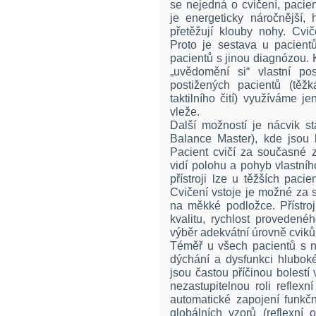
se nejedná o cvičení, paci
je energeticky náročnější, 
přetěžují klouby nohy. Cvi
Proto je sestava u pacientů
pacientů s jinou diagnózou. 
„uvědomění si“ vlastní po
postižených pacientů (těž
taktilního čití) využíváme 
vleže.
Další možností je nácvik sta
Balance Master), kde jsou 
Pacient cvičí za současné z
vidí polohu a pohyb vlastníh
přístroji lze u těžších pacie
Cvičení vstoje je možné za 
na měkké podložce. Přístroj
kvalitu, rychlost proveden
výběr adekvátní úrovně cviků
Téměř u všech pacientů s ne
dýchání a dysfunkci hluboké
jsou častou příčinou bolestí
nezastupitelnou roli reflex
automatické zapojení funkč
globálních vzorů (reflexní 