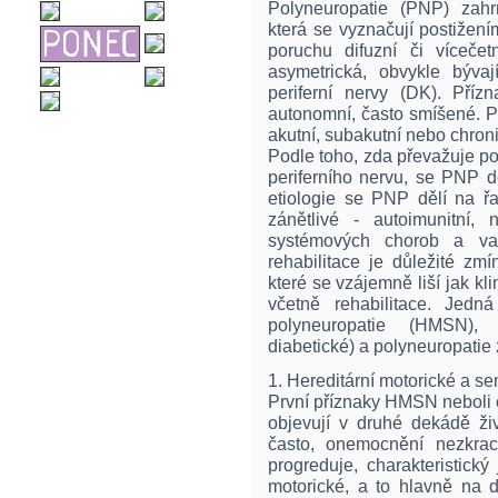
Polyneuropatie (PNP) zahr
která se vyznačují postižení
poruchu difuzní či víceče
asymetrická, obvykle bývaj
periferní nervy (DK). Příz
autonomní, často smíšené. Pr
akutní, subakutní nebo chroni
Podle toho, zda převažuje p
periferního nervu, se PNP d
etiologie se PNP dělí na řa
zánětlivé - autoimunitní, n
systémových chorob a vask
rehabilitace je důležité zmí
které se vzájemně liší jak kl
včetně rehabilitace. Jedná
polyneuropatie (HMSN), 
diabetické) a polyneuropatie 
1. Hereditární motorické a s
První příznaky HMSN neboli 
objevují v druhé dekádě živ
často, onemocnění nezkrac
progreduje, charakteristický
motorické, a to hlavně na d