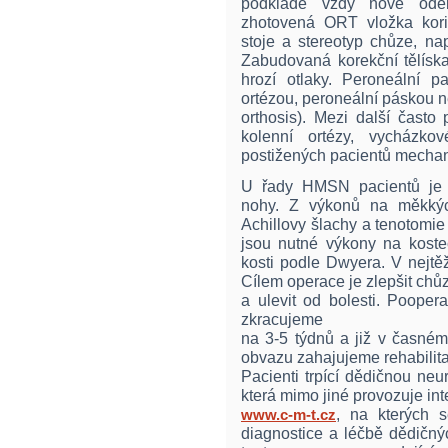
podkladě vždy nově ode
zhotovená ORT vložka korig
stoje a stereotyp chůze, n
Zabudovaná korekční tělíska
hrozí otlaky. Peroneální pa
ortézou, peroneální páskou 
orthosis). Mezi další často
kolenní ortézy, vycházko
postižených pacientů mechani
U řady HMSN pacientů je i
nohy. Z výkonů na měkkých
Achillovy šlachy a tenotomie
jsou nutné výkony na kostec
kosti podle Dwyera. V nejtě
Cílem operace je zlepšit chůzi
a ulevit od bolesti. Poope
zkracujeme
na 3-5 týdnů a již v časném
obvazu zahajujeme rehabilita
Pacienti trpící dědičnou neu
která mimo jiné provozuje int
, na kterých 
www.c-m-t.cz
diagnostice a léčbě dědičnýc