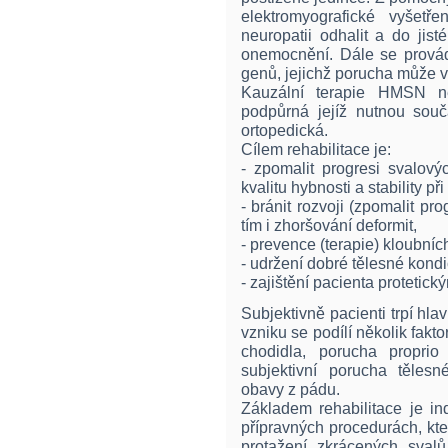
elektromyografické vyšetř
neuropatii odhalit a do jis
onemocnění. Dále se prová
genů, jejichž porucha může v
Kauzální terapie HMSN n
podpůrná jejíž nutnou součá
ortopedická.
Cílem rehabilitace je:
- zpomalit progresi svalovýc
kvalitu hybnosti a stability při
- bránit rozvoji (zpomalit pr
tím i zhoršování deformit,
- prevence (terapie) kloubníc
- udržení dobré tělesné kond
- zajištění pacienta protetic
Subjektivně pacienti trpí hla
vzniku se podílí několik fakto
chodidla, porucha proprio
subjektivní porucha těles
obavy z pádu.
Základem rehabilitace je in
přípravných procedurách, kte
protažení zkrácených svalů 