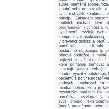
surae, plantární aponeuróza,
kloubů nohy nebo taktilní a 
cvičení obvykle kombinaci t
principu. Základem senzomo
labilních plochách, které z
programování (rychlost a kv
systémem), zvyšuje rychlo
kompenzovat insuficienci peri
v prevenci distorzí a pádů
pomůckách, a je-li toho 
posturálně náročnější, tj. v
pěnové podložce je méně n
nejtěžší je cvičení na úseč
které pomáhají formovat a
stimulují aktivitu drobný
snadno využít v autoterapii. 
pacientů s polyneuropatií v
vadných pohybových stere
minitrampolíně, která je t
rozvinutými parézami DK, kte
pomůckách nezvládali. Na lab
zvýšil proprio i exterocepti
(menší pravděpodobnost uklo