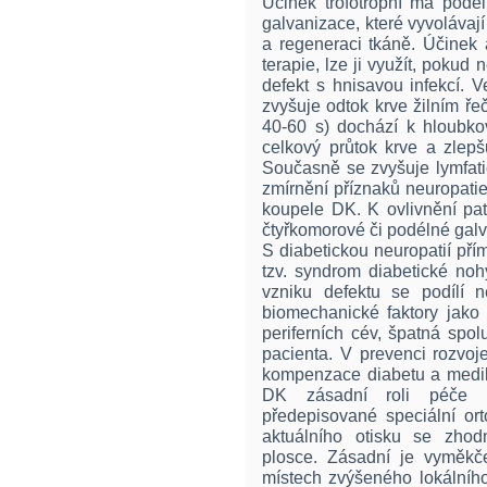
Účinek trofotropní má podé
galvanizace, které vyvolávaj
a regeneraci tkáně. Účinek
terapie, lze ji využít, pokud
defekt s hnisavou infekcí. 
zvyšuje odtok krve žilním ře
40-60 s) dochází k hloubk
celkový průtok krve a zlepš
Současně se zvyšuje lymfati
zmírnění příznaků neuropatie 
koupele DK. K ovlivnění pat
čtyřkomorové či podélné gal
S diabetickou neuropatií pří
tzv. syndrom diabetické noh
vzniku defektu se podílí n
biomechanické faktory jako 
periferních cév, špatná spo
pacienta. V prevenci rozvoj
kompenzace diabetu a medik
DK zásadní roli péče pr
předepisované speciální or
aktuálního otisku se zho
plosce. Zásadní je vyměkče
místech zvýšeného lokálního 