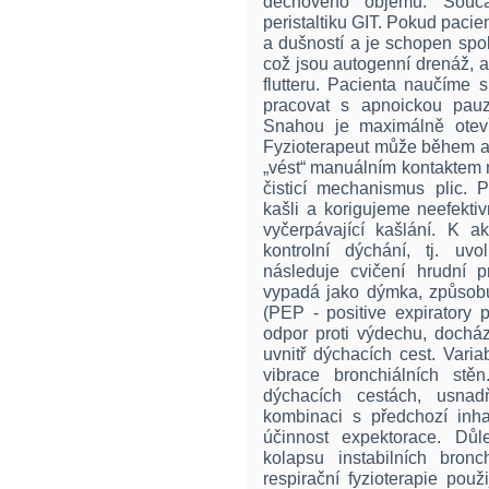
dechového objemu. Souča
peristaltiku GIT. Pokud pacie
a dušností a je schopen spo
což jsou autogenní drenáž, a
flutteru. Pacienta naučíme 
pracovat s apnoickou pauzo
Snahou je maximálně otevřít
Fyzioterapeut může během a
„vést“ manuálním kontaktem n
čisticí mechanismus plic. 
kašli a korigujeme neefekti
vyčerpávající kašlání. K a
kontrolní dýchání, tj. uv
následuje cvičení hrudní pru
vypadá jako dýmka, způsobuj
(PEP - positive expiratory p
odpor proti výdechu, dochá
uvnitř dýchacích cest. Vari
vibrace bronchiálních stě
dýchacích cestách, usnad
kombinaci s předchozí inha
účinnost expektorace. Důl
kolapsu instabilních bronc
respirační fyzioterapie pou