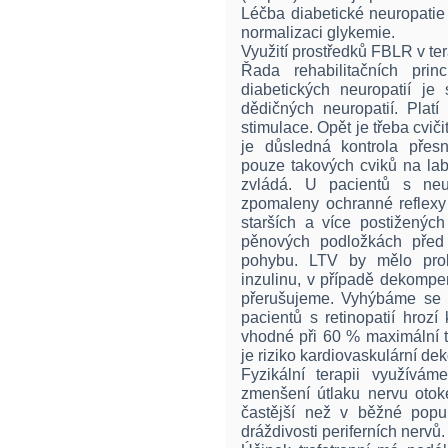
Léčba diabetické neuropatie
normalizaci glykemie.
Využití prostředků FBLR v ter
Řada rehabilitačních pri
diabetických neuropatií j
dědičných neuropatií. Platí
stimulace. Opět je třeba cviči
je důsledná kontrola přesn
pouze takových cviků na lab
zvládá. U pacientů s neur
zpomaleny ochranné reflexy 
starších a více postižených
pěnových podložkách před
pohybu. LTV by mělo pro
inzulinu, v případě dekompen
přerušujeme. Vyhýbáme se 
pacientů s retinopatií hrozí
vhodné při 60 % maximální t
je riziko kardiovaskulární d
Fyzikální terapii využívám
zmenšení útlaku nervu otok
častější než v běžné popul
dráždivosti periferních nervů.