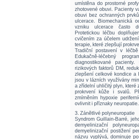
umístěna do prostorné profy
zhotovené obuvi. Pacienty 
obuvi bez ochranných prvků,
ulcerace. Biomechanická o
vzniku ulcerace často dů
Protetickou léčbu doplňuje
cvičením za účelem udržení
terapie, které zlepšují prokrv
Tradiční postavení v léčb
Edukačně-léčebný progr
diagnostikované pacienty.
rizikových faktorů DM, redu
zlepšení celkové kondice a 
jsou v lázních využívány mine
a zřídelní uhličitý plyn, které
prokrvení kůže i svalů. P
zmírněním hypoxie perifern
ovlivnit i příznaky neuropatie.
3. Zánětlivé polyneuropatie
Syndrom Guillain-Barré, jeho
demyelinizační polyneuropa
demyelinizační postižení pe
názvu vyplývá, dominuje po