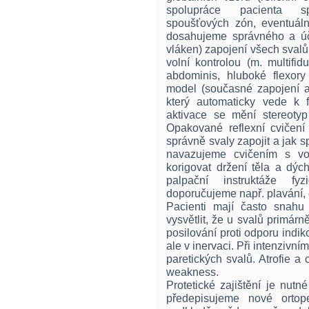
spolupráce pacienta sp
spoušťových zón, eventuál
dosahujeme správného a úč
vláken) zapojení všech svalů
volní kontrolou (m. multifi
abdominis, hluboké flexory
model (současné zapojení a
který automaticky vede k 
aktivace se mění stereoty
Opakované reflexní cvičení
správně svaly zapojit a jak s
navazujeme cvičením s vol
korigovat držení těla a dýc
palpační instruktáže fyz
doporučujeme např. plavání, c
Pacienti mají často snahu 
vysvětlit, že u svalů primá
posilování proti odporu ind
ale v inervaci. Při intenzivní
paretických svalů. Atrofie a 
weakness.
Protetické zajištění je nut
předepisujeme nové ortope