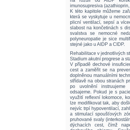
na rozdíl od AIDP kortiko
imunosupresiva (azathioprin, 
K této kapitole můžeme zařa
která se vyskytuje u nemocn
plicní ventilací, sepsí a v
slabost na končetinách s dis
svalstva se nemocné nedaří
polyneuropatie je sice multif
stejné jako u AIDP a CIDP.
Rehabilitace v jednotlivých s
Stadium akutní progrese a sta
V případě dechové insuficie
cest a zaměřit se na preven
doplněnou manuálními techn
střídavě na obou stranách p
po uvolnění instruujeme 
odsajeme. Pokud je s paci
využití reflexní lokomoce, ko
lze modifikovat tak, aby doš
nejvíc trpí hypoventilací, z
a stimulací spoušťových zó
pruhované svaly (interkostáln
dýchacích cest, čímž nap