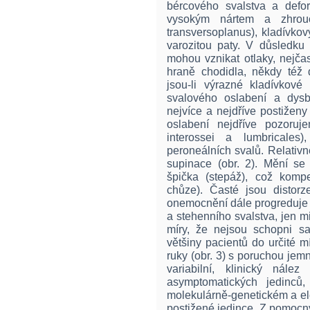
bércového svalstva a defor
vysokým nártem a zhrou
transversoplanus), kladívko
varozitou paty. V důsledku 
mohou vznikat otlaky, nejča
hraně chodidla, někdy též d
jsou-li výrazné kladívkov
svalového oslabení a dysb
nejvíce a nejdříve postiženy
oslabení nejdříve pozoru
interossei a lumbricales
peroneálních svalů. Relativně
supinace (obr. 2). Mění se
špička (stepáž), což komp
chůze). Časté jsou distorz
onemocnění dále progreduje a
a stehenního svalstva, jen m
míry, že nejsou schopni s
většiny pacientů do určité m
ruky (obr. 3) s poruchou je
variabilní, klinický nál
asymptomatických jedinců,
molekulárně-genetickém a ele
postižené jedince. Z pomocný