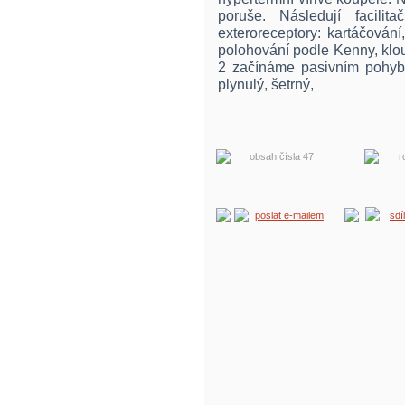
poruše. Následují facilit
exteroreceptory: kartáčování
polohování podle Kenny, kloub
2 začínáme pasivním pohyb
plynulý, šetrný,
obsah čísla 47
r
poslat e-mailem
sdí