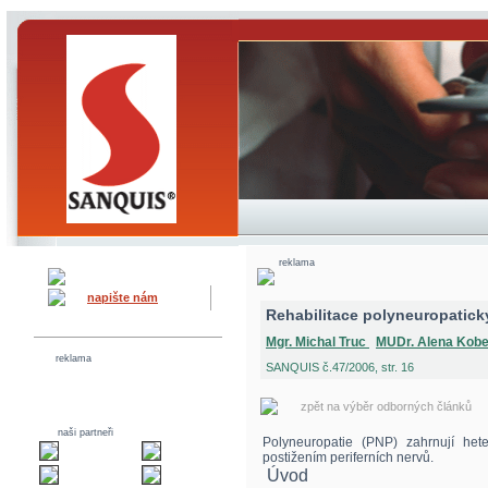
reklama
napište nám
Rehabilitace polyneuropatic
Mgr. Michal Truc
MUDr. Alena Kob
reklama
SANQUIS č.47/2006, str. 16
zpět na výběr odborných článků
naši partneři
Polyneuropatie (PNP) zahrnují het
postižením periferních nervů.
Úvod