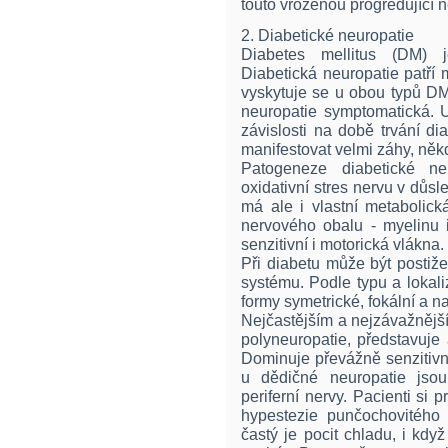
touto vrozenou progredující 
2. Diabetické neuropatie
Diabetes mellitus (DM) je
Diabetická neuropatie patří
vyskytuje se u obou typů DM
neuropatie symptomatická. U
závislosti na době trvání d
manifestovat velmi záhy, něk
Patogeneze diabetické neu
oxidativní stres nervu v důs
má ale i vlastní metabolick
nervového obalu - myelinu 
senzitivní i motorická vlákna.
Při diabetu může být postiže
systému. Podle typu a lokal
formy symetrické, fokální a n
Nejčastějším a nejzávažnější
polyneuropatie, představuje
Dominuje převážně senzitivní
u dědičné neuropatie jsou
periferní nervy. Pacienti si p
hypestezie punčochovitého 
častý je pocit chladu, i když