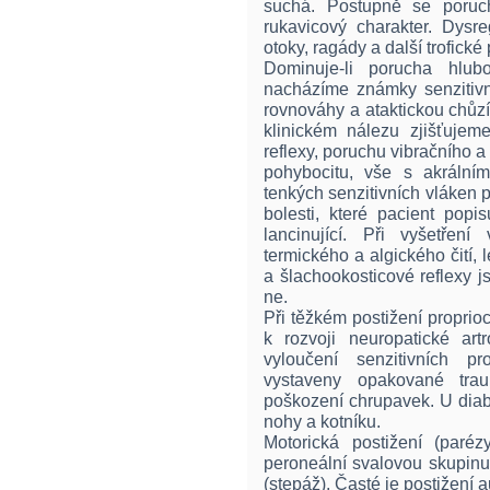
suchá. Postupně se poruc
rukavicový charakter. Dysr
otoky, ragády a další trofické
Dominuje-li porucha hlubo
nacházíme známky senzitivní
rovnováhy a ataktickou chůzí
klinickém nálezu zjišťujem
reflexy, poruchu vibračního a 
pohybocitu, vše s akrální
tenkých senzitivních vláken 
bolesti, které pacient popi
lancinující. Při vyšetřen
termického a algického čití, l
a šlachookosticové reflexy 
ne.
Při těžkém postižení proprioc
k rozvoji neuropatické art
vyloučení senzitivních p
vystaveny opakované trau
poškození chrupavek. U diab
nohy a kotníku.
Motorická postižení (paréz
peroneální svalovou skupinu
(stepáž). Časté je postižení