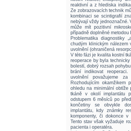
reaktivní a z hlediska indi
Ze zobrazovacích technik můž
kombinaci se scintigrafií zn
nebývají vždy jednoznačné. 
může mít pozitivní mikrosko
případně doplněné metodou
Problematika diagnostiky „
chudým klinickým nálezem 
uvolnění (ohraničená resorpc
V této fázi je kvalita kostní 
reoperace by byla technicky
bolestí, dobrý rozsah pohyb
brání indikovat reoperaci
uvolnění považujeme za in
Rozhodujícím okamžikem pr
ohledu na minimální obtíže 
tkáně v okolí implantátu
odstupem 6 měsíců po předch
končetiny se obvykle dos
implantátu, kdy známky re
komponenty, či dokonce v 
Tento stav však vyžaduje ro
pacienta i operatéra.