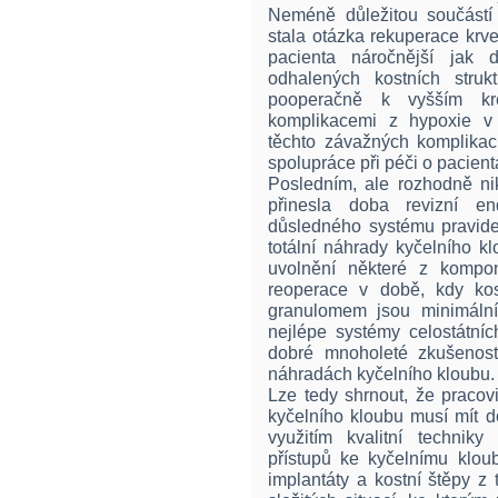
Neméně důležitou součástí 
stala otázka rekuperace krve
pacienta náročnější jak 
odhalených kostních struk
pooperačně k vyšším kre
komplikacemi z hypoxie v
těchto závažných komplikac
spolupráce při péči o pacient
Posledním, ale rozhodně ni
přinesla doba revizní end
důsledného systému pravide
totální náhrady kyčelního 
uvolnění některé z kompo
reoperace v době, kdy ko
granulomem jsou minimální
nejlépe systémy celostátních
dobré mnoholeté zkušenost
náhradách kyčelního kloubu.
Lze tedy shrnout, že pracovi
kyčelního kloubu musí mít d
využitím kvalitní technik
přístupů ke kyčelnímu kloub
implantáty a kostní štěpy z