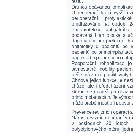
testu.
Druhou obávanou komplikací 
U reoperací hrozí vyšší riz
perioperační profylakti
prodlužováno na období 2
endoprotetiku obligátního 
podávaná i antibiotika s úč
doporučení pro přeléčení bak
antibiotiky u pacientů po r
pacientů po primoimplantaci.
například u pacientů po chlo
Pooperační rehabilitace 
samostatné mobility pacien
péče má za cíl posílit svaly 
Obnova jejich funkce je ne
chůze, ale i předcházení vz
kterou se rovněž po revizn
primoimplantacích. Je výhodn
může proběhnout při pobytu 
Prevence revizních operací a
Nárůst revizních operací v r
v posledních 20 letech 
polyetylenového otěru, jedn