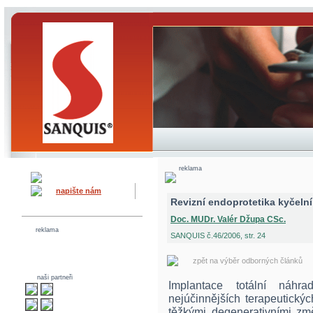
reklama
napište nám
Revizní endoprotetika kyčeln
Doc. MUDr. Valér Džupa CSc.
reklama
SANQUIS č.46/2006, str. 24
zpět na výběr odborných článků
naši partneři
Implantace totální náh
nejúčinnějších terapeutický
těžkými degenerativními změ