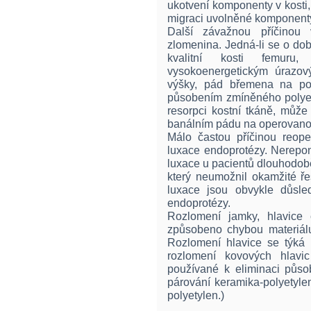
ukotvení komponenty v kosti,
migraci uvolněné komponent
Další závažnou příčinou v
zlomenina. Jedná-li se o do
kvalitní kosti femuru
vysokoenergetickým úrazo
výšky, pád břemena na pos
působením zmíněného polye
resorpci kostní tkáně, může
banálním pádu na operovano
Málo častou příčinou reop
luxace endoprotézy. Nerepon
luxace u pacientů dlouhodob
který neumožnil okamžité ře
luxace jsou obvykle důsl
endoprotézy.
Rozlomení jamky, hlavice 
způsobeno chybou materiálu
Rozlomení hlavice se týká 
rozlomení kovových hlavic
používané k eliminaci působ
párování keramika-polyetyle
polyetylen.)