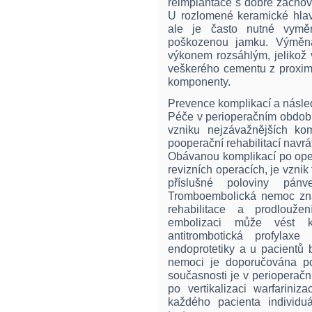
reimplantace s dobře zachov
U rozlomené keramické hla
ale je často nutné vymě
poškozenou jamku. Výměna
výkonem rozsáhlým, jelikož 
veškerého cementu z proximá
komponenty.
Prevence komplikací a násle
Péče v perioperačním obdob
vzniku nejzávažnějších k
pooperační rehabilitací navrá
Obávanou komplikací po oper
revizních operacích, je vznik
příslušné poloviny pán
Tromboembolická nemoc zna
rehabilitace a prodlouže
embolizaci může vést k
antitrombotická profylax
endoprotetiky a u pacientů
nemoci je doporučována po
současnosti je v perioperač
po vertikalizaci warfarini
každého pacienta individu