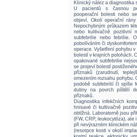
Klinický nález a diagnostika 
U pacientů s časnou poo
pooperační bolesti nebo s
objeví. Okolí operační rány
Nepochybným průkazem této
nebo kultivačně pozitivní
subfebrilie nebo febrilie.
pobolíváním či dyskomfortem 
operace. Vyšetření pohybu 
bolestí v krajních polohách. 
opakované subfebrilie nejso
se projeví bolestí postižené
příznaků (zarudnutí, teplej
omezením rozsahu pohybu. Ce
podobě subfebrilií či spíše 
dutiny na povrch píštělí d
příznaků.
Diagnostika infekčních komp
hnisavé či kultivačně pozit
obtížná. Laboratorně jsou př
(FW, CRP, leukocytóza), ale
při nevýrazném klinickém ná
(resorpce kosti v okolí impla
kostní reakce, ektopicky um