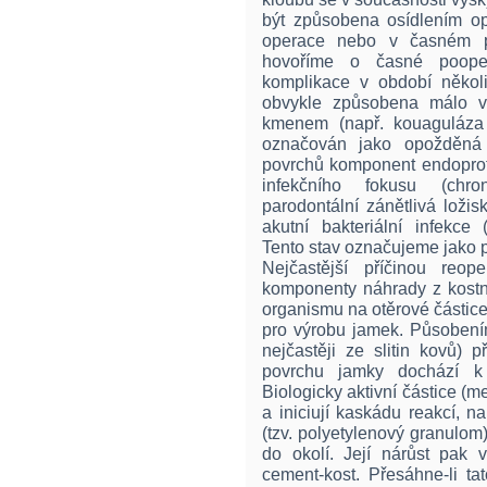
být způsobena osídlením o
operace nebo v časném p
hovoříme o časné poopera
komplikace v období někol
obvykle způsobena málo vir
kmenem (např. kouaguláza n
označován jako opožděná i
povrchů komponent endopro
infekčního fokusu (chr
parodontální zánětlivá ložis
akutní bakteriální infekce (
Tento stav označujeme jako 
Nejčastější příčinou reop
komponenty náhrady z kostn
organismu na otěrové částice
pro výrobu jamek. Působením
nejčastěji ze slitin kovů)
povrchu jamky dochází k „
Biologicky aktivní částice (
a iniciují kaskádu reakcí, n
(tzv. polyetylenový granulom)
do okolí. Její nárůst pak 
cement-kost. Přesáhne-li ta