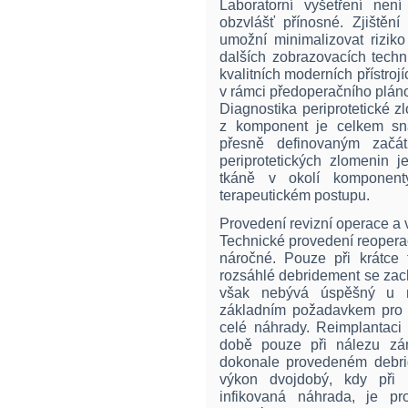
Laboratorní vyšetření není
obzvlášť přínosné. Zjištěn
umožní minimalizovat riziko
dalších zobrazovacích tech
kvalitních moderních přístrojí
v rámci předoperačního plán
Diagnostika periprotetické 
z komponent je celkem sna
přesně definovaným zač
periprotetických zlomenin j
tkáně v okolí komponent
terapeutickém postupu.
Provedení revizní operace a 
Technické provedení reoperac
náročné. Pouze při krátce 
rozsáhlé debridement se zac
však nebývá úspěšný u ně
základním požadavkem pro z
celé náhrady. Reimplantaci
době pouze při nálezu zá
dokonale provedeném debri
výkon dvojdobý, kdy při 
infikovaná náhrada, je p