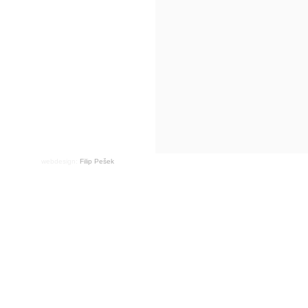
webdesign:
Filip Pešek