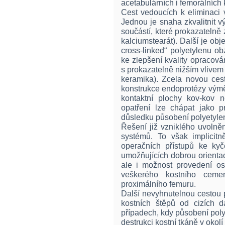
acetabulárních i femorálních
Cest vedoucích k eliminaci 
Jednou je snaha zkvalitnit v
součástí, které prokazatelně 
kalciumstearát). Další je ob
cross-linked“ polyetylenu o
ke zlepšení kvality opracová
s prokazatelně nižším vlivem 
keramika). Zcela novou cest
konstrukce endoprotézy výmě
kontaktní plochy kov-kov 
opatření lze chápat jako 
důsledku působení polyetyle
Řešení již vzniklého uvolně
systémů. To však implicitně
operačních přístupů ke ky
umožňujících dobrou orientac
ale i možnost provedení os
veškerého kostního ceme
proximálního femuru.
Další nevyhnutelnou cestou př
kostních štěpů od cizích d
případech, kdy působení pol
destrukci kostní tkáně v okol