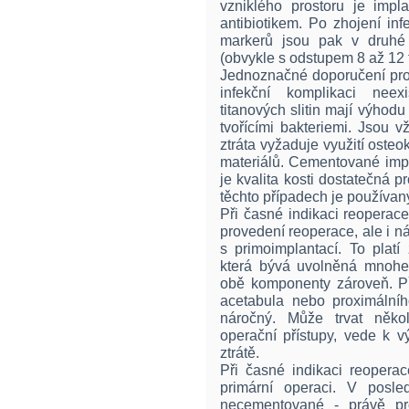
vzniklého prostoru je imp
antibiotikem. Po zhojení in
markerů jsou pak v druhé
(obvykle s odstupem 8 až 12 t
Jednoznačné doporučení pro 
infekční komplikaci neex
titanových slitin mají výhodu 
tvořícími bakteriemi. Jsou 
ztráta vyžaduje využití osteo
materiálů. Cementované impl
je kvalita kosti dostatečná p
těchto případech je používaný
Při časné indikaci reoperace
provedení reoperace, ale i n
s primoimplantací. To platí
která bývá uvolněná mnohe
obě komponenty zároveň. Při
acetabula nebo proximální
náročný. Může trvat někol
operační přístupy, vede k v
ztrátě.
Při časné indikaci reopera
primární operaci. V posle
necementované - právě pro