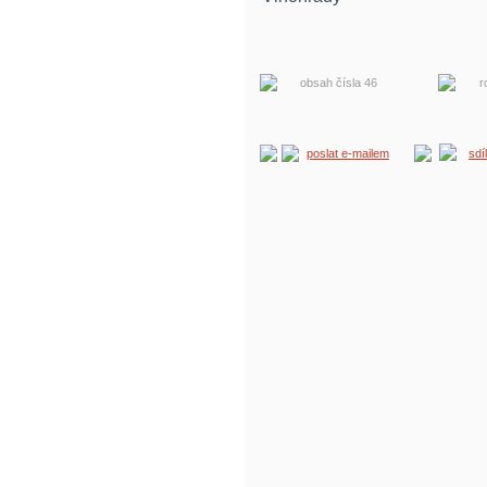
obsah čísla 46
r
poslat e-mailem
sdí