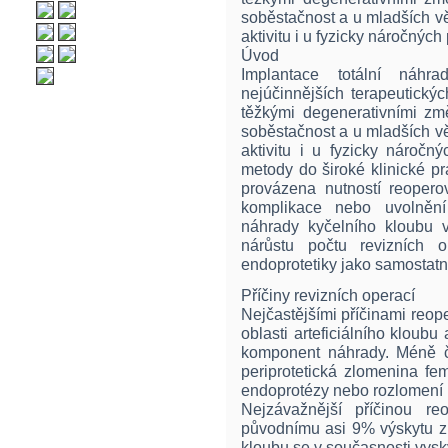
soběstačnost a u mladších v
aktivitu i u fyzicky náročných
Úvod
Implantace totální náh
nejúčinnějších terapeutický
těžkými degenerativními změ
soběstačnost a u mladších v
aktivitu i u fyzicky náročn
metody do široké klinické pr
provázena nutností reopero
komplikace nebo uvolnění 
náhrady kyčelního kloubu v
nárůstu počtu revizních o
endoprotetiky jako samostatné
Příčiny revizních operací
Nejčastějšími příčinami reope
oblasti arteficiálního kloubu
komponent náhrady. Méně ča
periprotetická zlomenina fe
endoprotézy nebo rozlomení
Nejzávažnější příčinou re
původnímu asi 9% výskytu z 
kloubu se v současnosti vysk