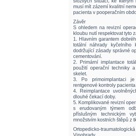
složitých situací, ke kterým
musí mít zázemí kvalitní ne
pacienta v pooperačním obdo
Závěr
S ohledem na revizní opera
kloubu nutí respektovat tyto 
1. Hlavním garantem dobréh
totální náhrady kyčelního 
dodržující zásady správné o
cementování.
2. Primární implantace tot
použití operační techniky 
skelet.
3. Po primoimplantaci je 
rentgenové kontroly pacienta
4. Reimplantace uvolněný
dlouhé čekací doby.
5. Komplikované revizní oper
s erudovaným týmem odbor
příslušným technickým vy
množstvím kostních štěpů z 
Ortopedicko-traumatologi
Vinohrady