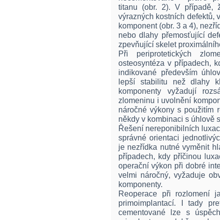
titanu (obr. 2). V případě
výrazných kostních defektů, 
komponent (obr. 3 a 4), nezř
nebo dlahy přemosťující def
zpevňující skelet proximálníh
Při periprotetických zlo
osteosyntéza v případech, k
indikované především úhlov
lepší stabilitu než dlahy 
komponenty vyžadují rozsá
zlomeninu i uvolnění kompon
náročné výkony s použitím r
někdy v kombinaci s úhlově s
Řešení nereponibilních luxac
správné orientaci jednotlivý
je nezřídka nutné vyměnit hl
případech, kdy příčinou lux
operační výkon při dobré int
velmi náročný, vyžaduje obvy
komponenty.
Reoperace při rozlomení j
primoimplantací. I tady p
cementované lze s úspěc