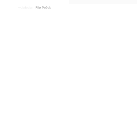
webdesign:
Filip Pešek