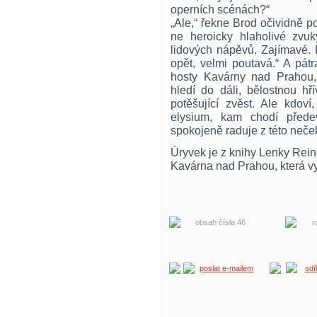
operních scénách?“
„Ale,“ řekne Brod očividně p
ne heroicky hlaholivé zvuk
lidových nápěvů. Zajímavé. 
opět, velmi poutavá.“ A pátr
hosty Kavárny nad Prahou,
hledí do dáli, bělostnou hř
potěšující zvěst. Ale kdov
elysium, kam chodí před
spokojeně raduje z této neče
Úryvek je z knihy Lenky Rei
Kavárna nad Prahou, která vy
obsah čísla 46
r
poslat e-mailem
sdí