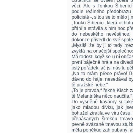
Ostatních se ovšem zcela b
věci. Ale s Tonkou Šibenicí,
podle reálného předobrazu - 
policisté -, s tou se to mělo ji
„Tonku Šibenici, která ocho
přání a strávila s ním noc p
do nebeského nevěstince, 
dokonce přivedl do své spol
„Myslíš, že by ji to tady mez
zvyklá na onačejší společnost
Má radost, když se u ní občas
první báječně hrála na divadl
jistý pořádek, ač jsi nás tu 
„Na to mám přece právo! B
dávno do háje, nesedával by
tě pražské nebe.“
„To je pravda,“ řekne Kisch
tě Melantriška něco naučila.“
Do vysněné kavárny si tak
jako mladou dívku, jak jsem
bohužel ztratila ve víru času.
přepásaných širokou tmavo
pevně svázané tmavou stužko
měla poněkud zahloubaný, av