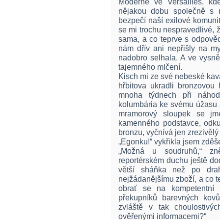
Moderne ve Versailles, kd
nějakou dobu společně s m
bezpečí naší exilové komunit
se mi trochu nespravedlivé, 
sama, a co teprve s odpově
nám dřív ani nepřišly na my
nadobro selhala. A ve vysně
tajemného mlčení.
Kisch mi ze své nebeské kav
hřbitova ukradli bronzovou 
mnoha týdnech při náhodn
kolumbária ke svému úžasu s
mramorový sloupek se jm
kamenného podstavce, odkud
bronzu, vyčnívá jen zrezivělý
„Egonku!“ vykřikla jsem zděš
„Možná u soudruhů,“ zn
reportérském duchu ještě do
větší sháňka než po dra
nejžádanějšímu zboží, a co te
obrať se na kompetentní s
překupníků barevných kovů
zvláště v tak choulostivý
ověřenými informacemi?“