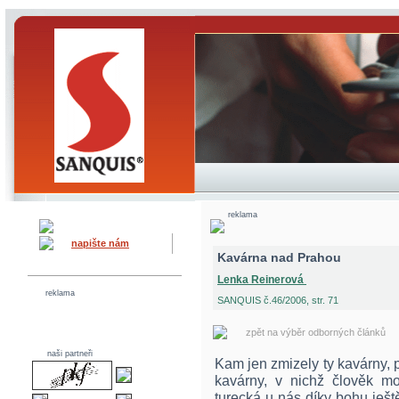
reklama
napište nám
Kavárna nad Prahou
Lenka Reinerová
reklama
SANQUIS č.46/2006, str. 71
zpět na výběr odborných článků
naši partneři
Kam jen zmizely ty kavárny, 
kavárny, v nichž člověk m
turecká u nás díky bohu ješt