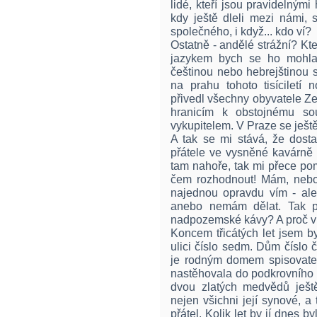
lidé, kteří jsou pravidelným
kdy ještě dleli mezi námi,
společného, i když... kdo ví?
Ostatně - andělé strážní? Kt
jazykem bych se ho mohla
češtinou nebo hebrejštinou
na prahu tohoto tisícilet
přivedl všechny obyvatele 
hranicím k obstojnému so
vykupitelem. V Praze se ješt
A tak se mi stává, že dost
přátele ve vysněné kavárně 
tam nahoře, tak mi přece pom
čem rozhodnout! Mám, nebo
najednou opravdu vím - al
anebo nemám dělat. Tak p
nadpozemské kávy? A proč v
Koncem třicátých let jsem b
ulici číslo sedm. Dům číslo
je rodným domem spisovate
nastěhovala do podkrovního 
dvou zlatých medvědů ještě
nejen všichni její synové, a 
přátel. Kolik let by jí dnes 