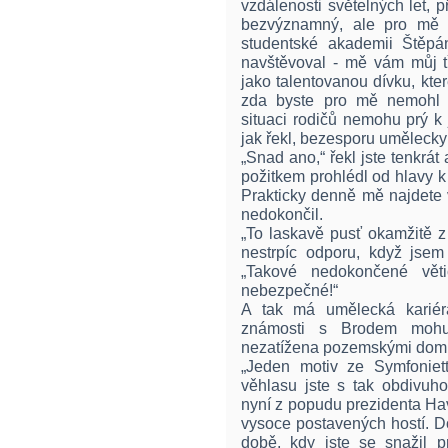
vzdálenosti světelných let, 
bezvýznamný, ale pro mě t
studentské akademii Štěpá
navštěvoval - mě vám můj tř
jako talentovanou dívku, které
zda byste pro mě nemohl n
situaci rodičů nemohu prý k j
jak řekl, bezesporu umělecky
„Snad ano,“ řekl jste tenkrá
požitkem prohlédl od hlavy k
Prakticky denně mě najdete v
nedokončil.
„To laskavě pusť okamžitě z
nestrpíc odporu, když jsem 
„Takové nedokončené vět
nebezpečné!“
A tak má umělecká kariéra
známosti s Brodem mohu 
nezatížena pozemskými dom
„Jeden motiv ze Symfoniet
věhlasu jste s tak obdivuho
nyní z popudu prezidenta Hav
vysoce postavených hostí. Do
době, kdy jste se snažil p