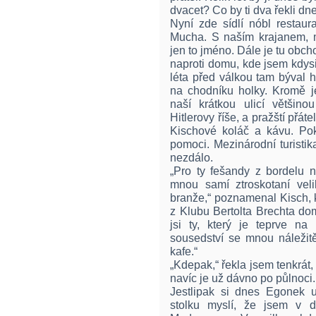
dvacet? Co by ti dva řekli dn
Nyní zde sídlí nóbl restaur
Mucha. S naším krajanem, 
jen to jméno. Dále je tu obch
naproti domu, kde jsem kdysi 
léta před válkou tam býval 
na chodníku holky. Kromě je
naší krátkou ulicí většinou 
Hitlerovy říše, a pražští přá
Kischové koláč a kávu. Pok
pomoci. Mezinárodní turistik
nezdálo.
„Pro ty fešandy z bordelu 
mnou samí ztroskotaní veli
branže,“ poznamenal Kisch, 
z Klubu Bertolta Brechta do
jsi ty, který je teprve n
sousedství se mnou náležit
kafe.“
„Kdepak,“ řekla jsem tenkrát,
navíc je už dávno po půlnoci
Jestlipak si dnes Egonek 
stolku myslí, že jsem v d