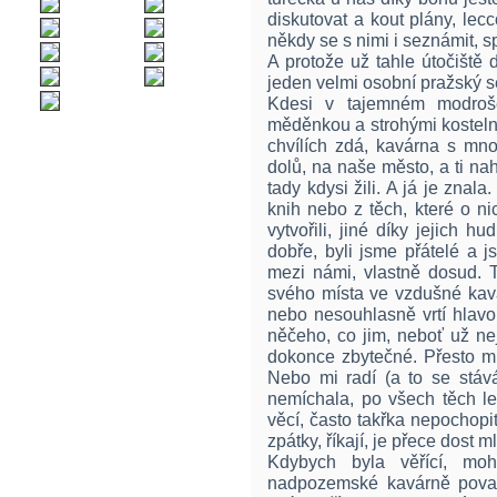
diskutovat a kout plány, lec
někdy se s nimi i seznámit, s
A protože už tahle útočiště 
jeden velmi osobní pražský s
Kdesi v tajemném modroš
měděnkou a strohými kostelní
chvílích zdá, kavárna s mno
dolů, na naše město, a ti nah
tady kdysi žili. A já je znala.
knih nebo z těch, které o nic
vytvořili, jiné díky jejich hu
dobře, byli jsme přátelé a 
mezi námi, vlastně dosud. 
svého místa ve vzdušné kav
nebo nesouhlasně vrtí hlav
něčeho, co jim, neboť už ne
dokonce zbytečné. Přesto mi
Nebo mi radí (a to se stává
nemíchala, po všech těch le
věcí, často takřka nepochopi
zpátky, říkají, je přece dost 
Kdybych byla věřící, mo
nadpozemské kavárně považ