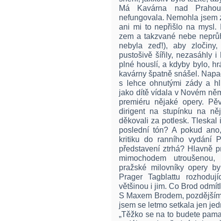
Má Kavárna nad Prahou z
nefungovala. Nemohla jsem z
ani mi to nepřišlo na mysl.
zem a takzvané nebe neprů
nebyla zeď!), aby zločiny
pustošivě šířily, nezasáhly
plné houslí, a kdyby bylo, hr
kavárny špatně snášel. Napa
s lehce ohnutými zády a h
jako dítě vídala v Novém ně
premiéru nějaké opery. Pěvc
dirigent na stupínku na něj
děkovali za potlesk. Tleskal
poslední tón? A pokud ano, 
kritiku do ranního vydání 
představení ztrhá? Hlavně 
mimochodem utroušenou,
pražské milovníky opery b
Prager Tagblattu rozhoduj
většinou i jim. Co Brod odmítl
S Maxem Brodem, pozdějším 
jsem se letmo setkala jen je
„Těžko se na to budete pama