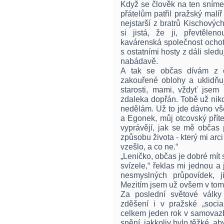
Když se člověk na ten snímek
přátelům patřil pražský malíř
nejstarší z bratrů Kischovýc
si jistá, že ji, převtělen
kavárenská společnost ochot
s ostatními hosty z dáli sledu
nabádavě.
A tak se občas dívám z 
zakouřené oblohy a uklidňu
starosti, mami, vždyť jsem
zdaleka dopřán. Tobě už nik
nedělám. Už to jde dávno vš
a Egonek, můj otcovský příte
vyprávějí, jak se mě občas
způsobu života - který mi arci
vzešlo, a co ne.“
„Leničko, občas je dobré mít 
svízele,“ řeklas mi jednou a
nesmyslných průpovídek, j
Mezitím jsem už ovšem v tomt
Za poslední světové války
zděšení i v pražské „social
celkem jeden rok v samovazb
snění, jakkoliv bylo těžké, a