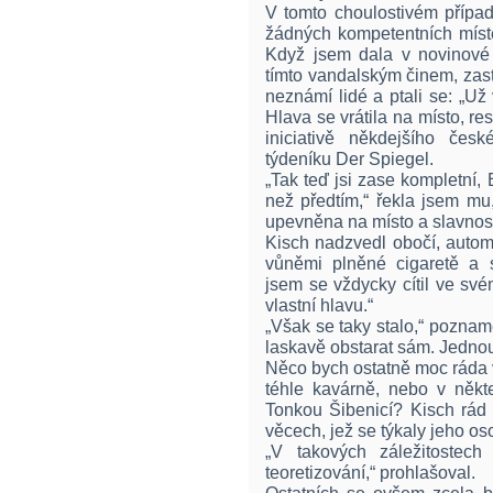
V tomto choulostivém přípa
žádných kompetentních míste
Když jsem dala v novinové
tímto vandalským činem, zas
neznámí lidé a ptali se: „Už
Hlava se vrátila na místo, re
iniciativě někdejšího če
týdeníku Der Spiegel.
„Tak teď jsi zase kompletní,
než předtím,“ řekla jsem m
upevněna na místo a slavnos
Kisch nadzvedl obočí, autom
vůněmi plněné cigaretě a 
jsem se vždycky cítil ve své
vlastní hlavu.“
„Však se taky stalo,“ poznam
laskavě obstarat sám. Jednou 
Něco bych ostatně moc ráda v
téhle kavárně, nebo v někt
Tonkou Šibenicí? Kisch rád 
věcech, jež se týkaly jeho o
„V takových záležitostec
teoretizování,“ prohlašoval.