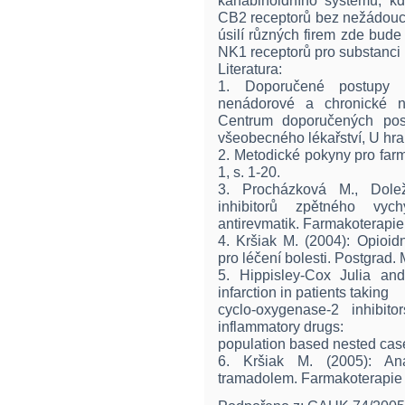
kanabinoidního systému, kd
CB2 receptorů bez nežádoucí
úsilí různých firem zde bud
NK1 receptorů pro substanci P
Literatura:
1. Doporučené postupy pr
nenádorové a chronické ná
Centrum doporučených post
všeobecného lékařství, U hra
2. Metodické pokyny pro farma
1, s. 1-20.
3. Procházková M., Doleža
inhibitorů zpětného vych
antirevmatik. Farmakoterapie
4. Kršiak M. (2004): Opioidn
pro léčení bolesti. Postgrad. 
5. Hippisley-Cox Julia an
infarction in patients taking
cyclo-oxygenase-2 inhibito
inflammatory drugs:
population based nested case
6. Kršiak M. (2005): An
tramadolem. Farmakoterapie 1