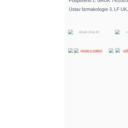
Podpořeno z: GAUK 74/200
Ústav farmakologie 3. LF UK
obsah čísla 41
r
poslat e-mailem
sdí