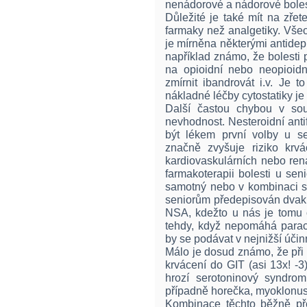
nenádorové a nádorové bolesti
Důležité je také mít na zřetel
farmaky než analgetiky. Vše
je mírněna některými antidep
například známo, že bolesti p
na opioidní nebo neopioid
zmírnit ibandrovát i.v. Je 
nákladné léčby cytostatiky je
Další častou chybou v souč
nevhodnost. Nesteroidní anti
být lékem první volby u s
značně zvyšuje riziko krv
kardiovaskulárních nebo ren
farmakoterapii bolesti u se
samotný nebo v kombinaci s 
seniorům předepisován dvakr
NSA, kdežto u nás je tomu
tehdy, když nepomáhá parace
by se podávat v nejnižší úči
Málo je dosud známo, že při
krvácení do GIT (asi 13x! -
hrozí serotoninový syndrom
případně horečka, myoklonus 
Kombinace těchto běžně pře