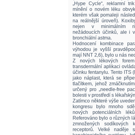
„Hype Cycle“, reklamní trik
mínění o novém léku obvyk
kterém však pomaleji násled
na reálnější úroveň). Koxi
nejen v minimálním rizi
nežádoucích účinků, ale i v
bronchiální astma.
Hodnocení kombinace para
výhodou je vyšší pravděpod
mají NNT 2,6), bylo u nás ne
Z nových lékových forem 
transdermální aplikaci ovlá
účinku fentanylu. Tento ITS 
jako náplast, která se přip
tlačítkem, jehož zmáčknutím
určený pro „needle-free pac
bolesti v prostředí s lékařsk
Zatímco některé výše uvedené
kongresu bylo mnoho sděle
nových potenciálních lék
Referováno bylo o různých lá
zmnožených sodíkových k
receptorů. Velké naděje s