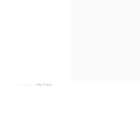
webdesign:
Filip Pešek