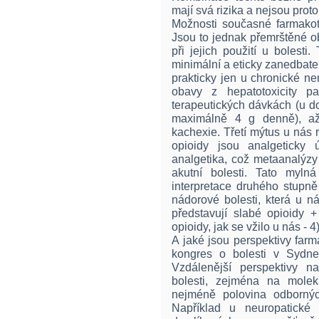
mají svá rizika a nejsou prot
Možnosti současné farmakote
Jsou to jednak přemrštěné ob
při jejich použití u bolesti.
minimální a eticky zanedbate
prakticky jen u chronické n
obavy z hepatotoxicity pa
terapeutických dávkách (u d
maximálně 4 g denně), až
kachexie. Třetí mýtus u nás 
opioidy jsou analgeticky 
analgetika, což metaanalýzy
akutní bolesti. Tato myln
interpretace druhého stupně
nádorové bolesti, která u 
představují slabé opioidy +
opioidy, jak se vžilo u nás - 4)
A jaké jsou perspektivy far
kongres o bolesti v Sydney
Vzdálenější perspektivy 
bolesti, zejména na molek
nejméně polovina odbornýc
Například u neuropatické 