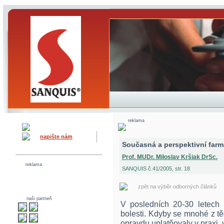
reklama
napište nám
Současná a perspektivní farm
Prof. MUDr. Miloslav Kršiak DrSc.
reklama
SANQUIS č.41/2005, str. 18
zpět na výběr odborných článků
naši partneři
V posledních 20-30 letech 
bolesti. Kdyby se mnohé z t
opravdu uplatňovaly v praxi, v