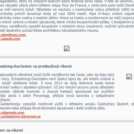
galského, který na zdejších kopcích kdysi testoval první vleky. V létě se vesnice
ez obvykle stává cílem některé etapy Tour de France, v zimě sem zase kvůli člen
nu míří nároční lyžaři. Středisko se nachází v nadmořské výšce přibližně 1800 m
vrcholky pohoří dosahují místy až nad 3000 metrů. Alpe d`Huez ovšem uspoko
tečníky nebo rodiny s malými dětmi. Hned za hotely a rezidencemi se totiž rozprost
i mírné zelené a modré sjezdovky, které chrání bezpečnostní plůtky. Celotýdenní 
ohou návštěvníci zpestřit koupáním v místních dvou bazénech, nočním lyžováním
adě špatného počasí třeba prohlídkou národopisného muzea.
,
.alpedhuez.com
sataski.com
adming-Dachstein: na prodloužený víkend
akouských středisek jezdí čeští návštěvníci tak často, jako by Alpy byly
 hory. Schladming-Dachstein není žádný tajný tip, ale dobře známé a
 lyžaři oblíbené místo. V roce 2013 se tady dokonce bude konat
rovství světa v alpském lyžování. Už pro letošní sezonu proto středisko
hystalo několik novinek: o dvacet hektarů sjezdovek byl rozšířen
řský areál v údolí Preunegg, přibyla nová lanovka s vytápěnými
čkami.
alsterbergu vylepšili možnosti vyžití v dětském areálu Gallisches Skidorf, ob
neralm také přidala třicet kilometrů sjezdovek i další sněžná děla.
,
.skiamade.com
schladming-dachstein.at
en: na víkend