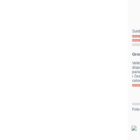
Suld
www.
www
Gros
Velk
disp
para
i če
celo
www.
Foto