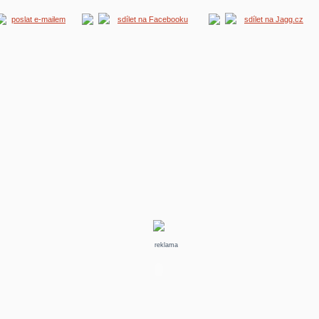
poslat e-mailem
sdílet na Facebooku
sdílet na Jagg.cz
reklama