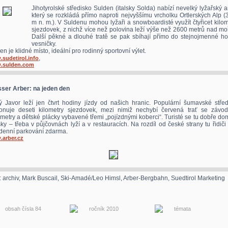
Jihotyrolské středisko Sulden (italsky Solda) nabízí nevelký lyžařský a
který se rozkládá přímo naproti nejvyššímu vrcholku Ortlerských Alp 
m n. m.). V Suldenu mohou lyžaři a snowboardisté využít čtyřicet kilo
sjezdovek, z nichž více než polovina leží výše než 2600 metrů nad m
Další pěkné a dlouhé tratě se pak sbíhají přímo do stejnojmenné ho
vesničky.
en je klidné místo, ideální pro rodinný sportovní výlet.
,
sudetirol.info
.sulden.com
ser Arber: na jeden den
ý Javor leží jen čtvrt hodiny jízdy od našich hranic. Populární šumavské střed
onuje deseti kilometry sjezdovek, mezi nimiž nechybí červená trať se závod
metry a dětské plácky vybavené třemi „pojízdnými koberci“. Turisté se tu dobře do
sky – třeba v půjčovnách lyží a v restauracích. Na rozdíl od české strany tu řidiči
denní parkování zdarma.
arber.cz
: archiv, Mark Buscail, Ski-Amadé/Leo Himsl, Arber-Bergbahn, Suedtirol Marketing
obsah čísla 84
ročník 2010
témata