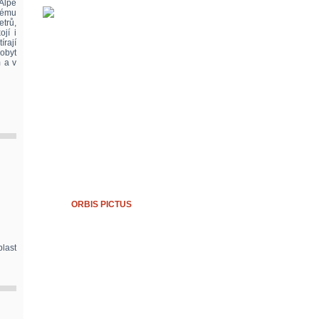
 Alpe
itému
etrů,
jí i
írají
pobyt
 a v
ORBIS PICTUS
last