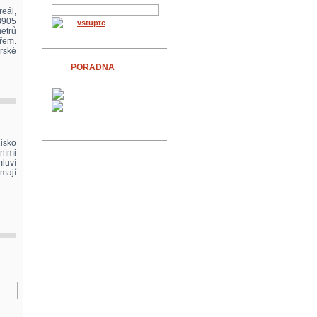
reál,
(3905
vstupte
metrů
ořem.
rské
PORADNA
isko
ními
mluví
 mají