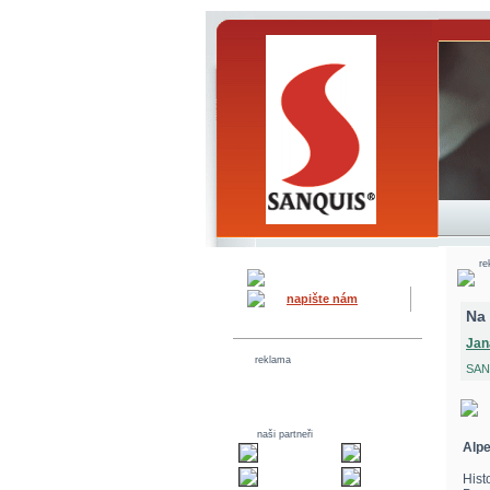
re
napište nám
Na 
Jan
reklama
SANQ
naši partneři
Alpe
His