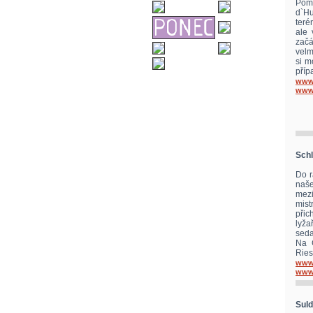
Poma
d`Hu
teré
ale 
začá
velm
si m
příp
www
www.
Schl
Do r
naše
mezi
mist
přic
lyža
seda
Na G
Ries
www
www.
Suld