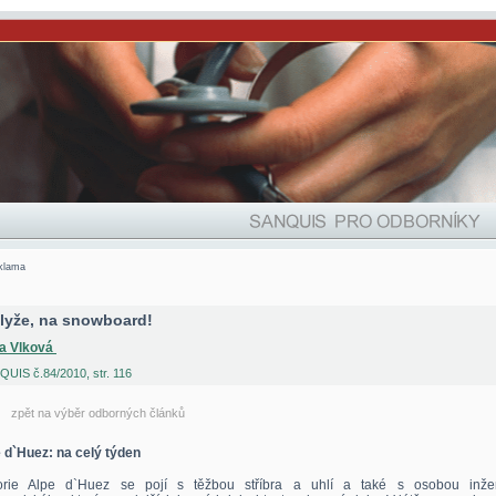
klama
lyže, na snowboard!
a Vlková
UIS č.84/2010, str. 116
zpět na výběr odborných článků
 d`Huez: na celý týden
torie Alpe d`Huez se pojí s těžbou stříbra a uhlí a také s osobou inže