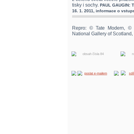
tisky i sochy.
PAUL GAUGIN: 
16. 1. 2011, informace o vstu
Repro: © Tate Modern, © T
National Gallery of Scotland
obsah čísla 84
r
poslat e-mailem
sdí