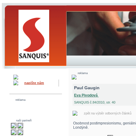
reklama
napište nám
Paul Gaugin
Eva Pivodová
reklama
SANQUIS č.84/2010, str. 40
zpět na výběr odborných článků
naši partneři
Osobnost postimpresionismu, geniální m
Londýně.