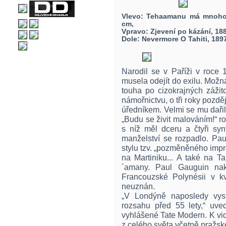
Vlevo: Tehaamanu má mnoho r
cm,
Vpravo: Zjevení po kázání, 188
Dole: Nevermore O Tahiti, 1897
Narodil se v Paříži v roce 
musela odejít do exilu. Mož
touha po cizokrajných záži
námořnictvu, o tři roky pozděj
úředníkem. Velmi se mu dařil
„Budu se živit malováním!“ r
s níž měl dceru a čtyři sy
manželství se rozpadlo. Pa
stylu tzv. „pozměněného impre
na Martiniku... A také na T
´amany. Paul Gauguin na
Francouzské Polynésii v k
neuznán.
„V Londýně naposledy vyst
rozsahu před 55 lety,“ uved
vyhlášené Tate Modern. K vi
z celého světa včetně pražské