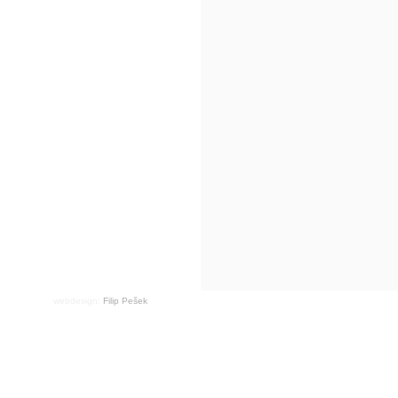
webdesign:
Filip Pešek