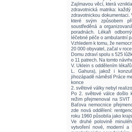
Zajímavou věcí, která vznik
zdravotnická matrika: každ
zdravotnickou dokumentaci. V
které svým způsobem př
soustředěná a organizovaná
poradnách. Lékaři odborný
léčebné péče o ambulantní p
Vzhledem k tomu, že nemocn
20 000 obyvatel, začal v roc
Domu zdraví spolu s 525 lůž
o 11 patrech. Na tomto návrhu
V. Uklein s oddělením lékařů 
L. Gahura), jakož i konzu
jihozápadě náměstí Práce me
konce
2. světové války nebyl realiz
Po 2. světové válce došlo 
režim přejmenoval na SVIT 
Baťova nemocnice přejmeno
zde nová oddělení: rentgeno
roku 1960 působila jako kraj
Ve druhé polovině minuléh
vytvoření nové, moderní a