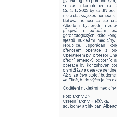
gynekologicko-porodnickým,
součástmi komplementu a L
Od 1. 1. 2003 by se BN podl
měla stát krajskou nemocnicí
Baťova nemocnice se sna
Albertem: být předním zdr
přispívá i pořádání pra
gerontologických, dále kong
sjezdů nukleární medicíny
republice, uspořádán ko
přenosem operace z ope
Operatérem byl profesor Cha
přední americký odborník 
operace byl konzultován po
prsní žlázy a detekce sentine
Až si za čtvrt století budem
ve Zlíně, bude výčet jejích akt
Oddělení nukleární medicíny
Foto archiv BN,
Okresní archiv Klečůvka,
soukromý archiv paní Alberto