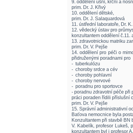
9. oddělení ušní, krční a nosn
prim. Dr. J. Křivý
10. oddělení dětské,
prim. Dr. J. Salaquardová
11. ústřední laboratoře, Dr. K
12. vědecký ústav pro průmysl
konzultantem oddělení č.11. a 
13. zdravotnickou matriku z
prim. Dr. V. Pejše
14. oddělení pro péči o mimo
přidruženými poradnami pro
- tuberkulózu
- choroby srdce a cév
- choroby pohlavní
- choroby nervové
- poradnu pro sportovce
- poradnu zdravotní péče při 
práci poraden řídili příslušní
prim. Dr. V. Pejše
15. Správní administrativní o
Baťova nemocnice byla postav
Konzultantem při stavbě BN b
V. Kabelík, profesor Lukeš, 
konzultantem byl i profesor A.