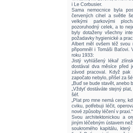
i Le Corbusier.
Sama nemocnice byla pos
červených cihel a světle 
velkými parkovými plocha
pozoruhodný celek, a to nej
byly dotaženy všechny inter
požadavky hygienické a prac
Albert měl ovšem též svou ry
připomněl i Tomáši Baťovi. 
roku 1933:
Jistý vyhlášený lékař zlí
dostával dva měsíce před je
závod pracoval. Když pak 
započato nebylo, přišel za š
„Buď se bude stavět, anebo b
„Vždyť dostáváte stejný plat
šéf.
„Plat pro mne nemá ceny, kdy
cviku, potřebuji léčit, oper
nové způsoby léčení v praxi.“
Svou architektonickou a or
jiným léčebným ústavem než 
soukromého kapitálu, který 