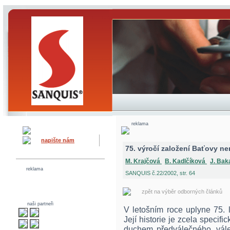
reklama
napište nám
75. výročí založení Baťovy n
M. Krajčová
B. Kadlčíková
J. Bak
reklama
SANQUIS č.22/2002, str. 64
zpět na výběr odborných článků
naši partneři
V letošním roce uplyne 75. 
Její historie je zcela specif
duchem předválečného, vále