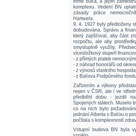
firmě Baťa, a jejím zaměst
komplexu. Vedení BN uplatni
zásady práce nemocničn
Hartwela.
9. 4. 1927 byly předloženy
dobudována. Správu a finan
který zajišťoval, aby část 
rozpočtu, ale aby prostředk
smysluplně využity. Předse
vícesložkový stupeň financov
- z přímých plateb nemocným
- z náhrad honorářů od okre
- z výnosů vlastního hospoda
- z Baťova Podpůrného fondu
Zařízením a výkony předsta
nejen v ČSR, ale i ve středn
předběhl dobu - jezdil 
Spojených státech. Muselo bý
co na nich bylo požadováno,
jednání Alberta s Baťou o p
počítala s komplexností zdra
Vstupní budova BN byla v
vzniklo