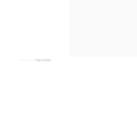
webdesign:
Filip Pešek