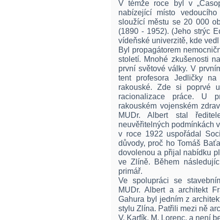
V témže roce byl v „Časop
nabízející místo vedoucíh
sloužící městu se 20 000 ob
(1890 - 1952). (Jeho strýc E
vídeňské univerzitě, kde vedl 
Byl propagátorem nemocničn
století. Mnohé zkušenosti n
první světové války. V první
tent profesora Jedličky n
rakouské. Zde si poprvé u
racionalizace práce. U p
rakouském vojenském zdravo
MUDr. Albert stal ředi
neuvěřitelných podmínkách v
v roce 1922 uspořádal Soci
důvody, proč ho Tomáš Baťa 
dovolenou a přijal nabídku pl
ve Zlíně. Během následující
primář.
Ve spolupráci se stavební
MUDr. Albert a architekt F
Gahura byl jedním z architekt
stylu Zlína. Patřili mezi ně arc
V. Karfík, M. Lorenc, a není b