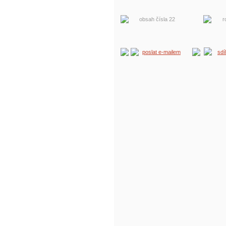
obsah čísla 22
r
poslat e-mailem
sdí