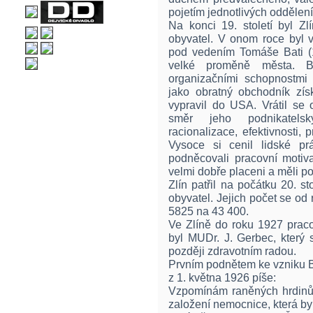
pojetím jednotlivých oddělen
Na konci 19. století byl 
obyvatel. V onom roce byl v
pod vedením Tomáše Bati (1
velké proměně města. B
organizačními schopnostmi 
jako obratný obchodník zí
vypravil do USA. Vrátil se
směr jeho podnikatelsk
racionalizace, efektivnosti, 
Vysoce si cenil lidské p
podněcovali pracovní motiva
velmi dobře placeni a měli p
Zlín patřil na počátku 20. s
obyvatel. Jejich počet se od
5825 na 43 400.
Ve Zlíně do roku 1927 pracov
byl MUDr. J. Gerbec, který
později zdravotním radou.
Prvním podnětem ke vzniku B
z 1. května 1926 píše:
Vzpomínám raněných hrdinů 
založení nemocnice, která by 