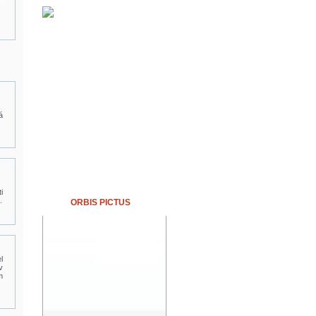
je
á
i
.
ORBIS PICTUS
l
v
m