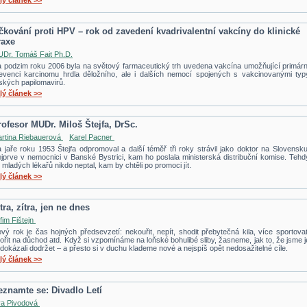
lý článek >>
čkování proti HPV – rok od zavedení kvadrivalentní vakcíny do klinické
raxe
Dr. Tomáš Fait Ph.D.
 podzim roku 2006 byla na světový farmaceutický trh uvedena vakcína umožňující primárn
evenci karcinomu hrdla děložního, ale i dalších nemocí spojených s vakcinovanými typ
dských papilomavirů.
lý článek >>
rofesor MUDr. Miloš Štejfa, DrSc.
rtina Riebauerová
Karel Pacner
 jaře roku 1953 Štejfa odpromoval a další téměř tři roky strávil jako doktor na Slovensku
jprve v nemocnici v Banské Bystrici, kam ho poslala ministerská distribuční komise. Tehd
 mladých lékařů nikdo neptal, kam by chtěli po promoci jít.
lý článek >>
tra, zítra, jen ne dnes
fim Fištejn
vý rok je čas hojných předsevzetí: nekouřit, nepít, shodit přebytečná kila, více sportovat
ořit na důchod atd. Když si vzpomínáme na loňské bohulibé sliby, žasneme, jak to, že jsme j
dokázali dodržet – a přesto si v duchu klademe nové a nejspíš opět nedosažitelné cíle.
lý článek >>
eznamte se: Divadlo Letí
a Pivodová