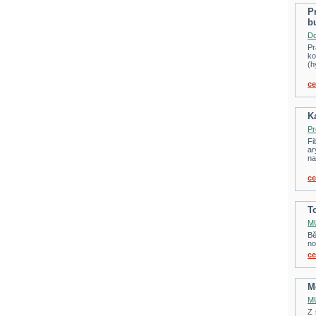
P
b
Do
Pr
ko
(h
ce
Ka
Pr
Fi
ar
na
ce
T
MU
Bě
no
ce
M
MU
Z 