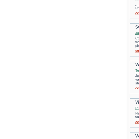
„.
Pr
ce
S
Ja
Co
fi
pí
ce
V
Te
Je
vá
st
ce
V
Ru
Na
ta
ce
V