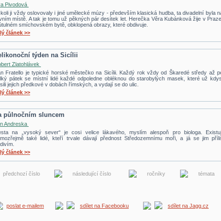
a Pivodová
koli ji vždy oslovovaly i jiné umělecké múzy - především klasická hudba, ta divadelní byla n
vním místě. A tak je tomu už pěkných pár desítek let. Herečka Věra Kubánková žije v Praze
útulném smíchovském bytě, obklopená obrazy, které obdivuje.
lý článek >>
elikonoční týden na Sicílii
bert Zlatohlávek
n Fratello je typické horské městečko na Sicílii. Každý rok vždy od Škaredé středy až p
lký pátek se místní lidé každé odpoledne obléknou do starobylých masek, které už kdys
sili jejich předkové v dobách římských, a vydají se do ulic.
lý článek >>
a půlnočním sluncem
n Andreska
sta na „vysoký sever“ je cosi velice lákavého, myslím alespoň pro biologa. Existuj
mozřejmě také lidé, kteří trvale dávají přednost Středozemnímu moři, a já se jim příli
divím.
lý článek >>
předchozí číslo
následující číslo
ročníky
témata
poslat e-mailem
sdílet na Facebooku
sdílet na Jagg.cz