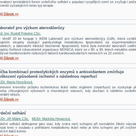
evalenci terminálních forem srdečního selhání v populaci vyspělých zemí se zvyšuje i poče
cientů vyžadujících tento typ terapie.
lý článek >>
aboratoř pro výzkum aterosklerózy
of. Ing. Rudolf Poledne CSc.
 téměř 20 let funguje v IKEM Laboratoř pro výzkum aterosklerózy (LVA), která vznikl
ojením skupiny studující patofyziologii metabolismu lipoproteinů na experimentálníc
delech, a laboratoře klinické biochemie lipoproteinů, která byla kontrolní laboratoří celéh
ojektu Světové zdravotnické organizace MONICA, který se v 80. a 90. letech minulého stolet
býval monitorováním rizikových faktorů kardiovaskulárních nemocích ve 22 zemích.
lý článek >>
éčba kombinací proteolytických enzymů s antioxidantem zmírňuje
oškození způsobené ischemií s následnou reperfuzí
Dr. Marta Honzíková
novení krevního průtoku ischemickou tkání nebo orgánem (reperfuze) se vyskytuje př
oha chirurgických výkonech a chorobných stavech, kdy dochází k náhlému uvolněn
teriální okluze.
lý článek >>
rdeční selhání
Dr. Jiří Málek CSc.
MUDr. Markéta Hegarová
deční selhání definujeme jako stav, kdy srdce není schopno při normálním žilním návrat
rpat krev v souladu s potřebami metabolismu tkání nebo je toho schopno jen při zvýšen
nících tlaků komor.