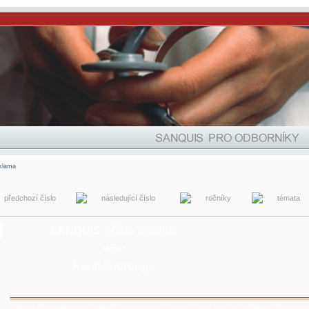
klama
předchozí číslo
následující číslo
ročníky
témata
SANQUIS - číslo 55/2008
téma:
Kardiochirurgie