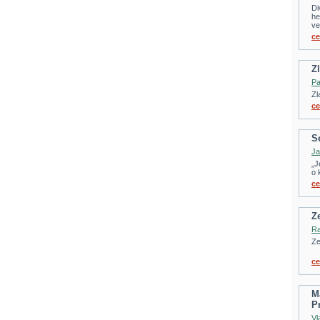
Di
he
ve
ce
Z
Pa
Zl
ce
S
Ja
„J
o 
ce
Z
Ra
Ze
ce
M
P
Vl