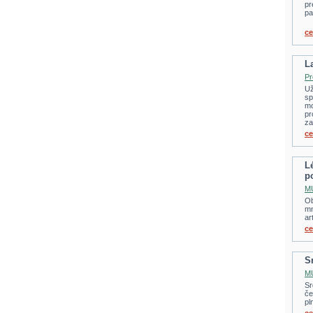
pr
pa
ce
L
Pr
Už
sp
mo
pr
za
ce
L
p
MU
Ob
mn
ar
ce
S
MU
Sr
če
pl