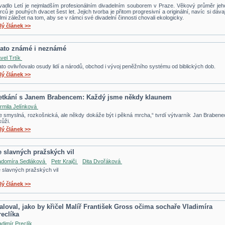
vadlo Letí je nejmladším profesionálním divadelním souborem v Praze. Věkový průměr jeh
rců je pouhých dvacet šest let. Jejich tvorba je přitom progresivní a originální, navíc si dávaj
lmi záležet na tom, aby se v rámci své divadelní činnosti chovali ekologicky.
lý článek >>
lato známé i neznámé
vel Trtík
ato ovlivňovalo osudy lidí a národů, obchod i vývoj peněžního systému od biblických dob.
lý článek >>
etkání s Janem Brabencem: Každý jsme někdy klaunem
rmila Jelínková
e smyslná, rozkošnická, ale někdy dokáže být i pěkná mrcha,“ tvrdí výtvarník Jan Brabene
kůži.
lý článek >>
e slavných pražských vil
domíra Sedláková
Petr Krajči
Dita Dvořáková
 slavných pražských vil
lý článek >>
aloval, jako by křičel Malíř František Gross očima sochaře Vladimíra
reclíka
adimír Preclík