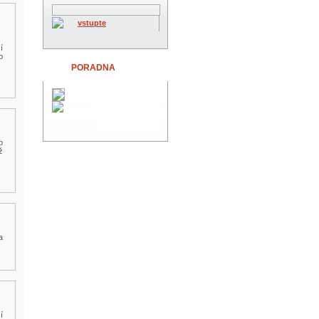
vstupte
í
b
PORADNA
o
ž
a
í