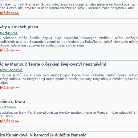
..a tykej mi,“ řekl František Gross, když jsem vystoupal do jeho ateliéru ve Vodičkově ulici 
aze. Pozval mě, abych si u něho vybral obrázek za sošku, kterou si zase on vybral u mne.
lý článek >>
věty v zrnkách písku
na Havlová
 všechno může člověk objevit díky miliardám pískových zrníček? Místo složitýc
lozofických úvah o miniaturních vesmírech se vydejte na Kokořínsko, jehož obyvatelé měkk
skovec odedávna využívali ke zcela prozaickým účelům.
lý článek >>
áclav Marhoul: Teorie o českém švejkovství neuznávám!
reza Spáčilová
 to pár týdnů, co si splnil sen: natočil biják. Opravdový velkofilm, žádné české šidítko
lečný snímek, za kterým stojí nejen spousta peněz, ale taky roky dřiny a měsíce fyzickéh
rádání.
lý článek >>
iděno u Diora
dolf Mihola
 otázku, co lze v Paříži považovat za typický produkt made in France, může odpověď zní
ké: Diora.
lý článek >>
ěra Kubánková: V herectví je důležité řemeslo