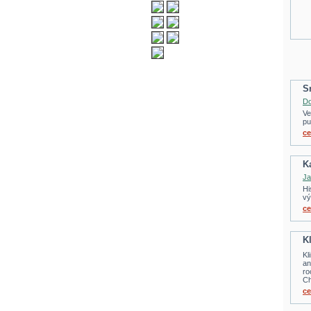
S
Do
Ve
pu
ce
K
Ja
Hi
vý
ce
K
Kl
an
ro
Ch
ce