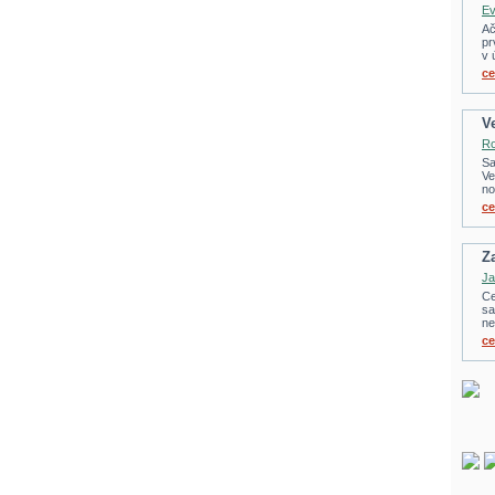
Ev
Ač
pr
v 
ce
V
Ro
Sa
Ve
no
ce
Z
Ja
Ce
sa
ne
ce