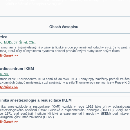
Vážení návštěvníci našich webových stránek, následující přehled obsahu
výběr z článků z časopisu SANQUIS.
Obsah časopisu
rdce
c. MUDr. Jiří Šimek CSc.
 srovnání s jinými tělesnými orgány je lidské srdce poměrně jednoduchý stroj. Je to pružn
mpa, která díky důmyslnému systému chlopní prohání svými stahy krev celým tělem.
lý článek >>
ardiocentrum IKEM
n Pirk
storie vzniku Kardiocentra IKEM sahá až do roku 1951. Tehdy byly založeny prvé tři ze šest
zkumných ústavů ministerstva zdravotnictví v areálu Thomayerovy nemocnice v Praze-Krči
lý článek >>
linika anesteziologie a resuscitace IKEM
inika anesteziologie a resuscitace (KAR) vznikla v roce 1992 jako přímý pokračovate
esteziologického oddělení Ústavu klinické a experimentální chirurgie (ÚKECH), který se 
ce 1971 stal součástí Institutu klinické a experimentální medicíny (IKEM) pod názve
irurgická výzkumná základna (CHVZ).
lý článek >>