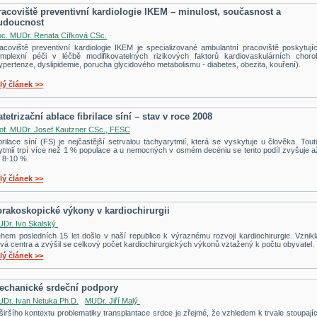
racoviště preventivní kardiologie IKEM – minulost, současnost a
udoucnost
c. MUDr. Renata Cífková CSc.
acoviště preventivní kardiologie IKEM je specializované ambulantní pracoviště poskytujíc
mplexní péči v léčbě modifikovatelných rizikových faktorů kardiovaskulárních choro
ypertenze, dyslipidemie, porucha glycidového metabolismu - diabetes, obezita, kouření).
lý článek >>
tetrizační ablace fibrilace síní – stav v roce 2008
of. MUDr. Josef Kautzner CSc., FESC
brilace síní (FS) je nejčastější setrvalou tachyarytmií, která se vyskytuje u člověka. Tout
ytmií trpí více než 1 % populace a u nemocných v osmém decéniu se tento podíl zvyšuje a
 8-10 %.
lý článek >>
orakoskopické výkony v kardiochirurgii
Dr. Ivo Skalský
hem posledních 15 let došlo v naší republice k výraznému rozvoji kardiochirurgie. Vznikl
vá centra a zvýšil se celkový počet kardiochirurgických výkonů vztažený k počtu obyvatel.
lý článek >>
echanické srdeční podpory
Dr. Ivan Netuka Ph.D.
MUDr. Jiří Malý
širšího kontextu problematiky transplantace srdce je zřejmé, že vzhledem k trvale stoupajíc