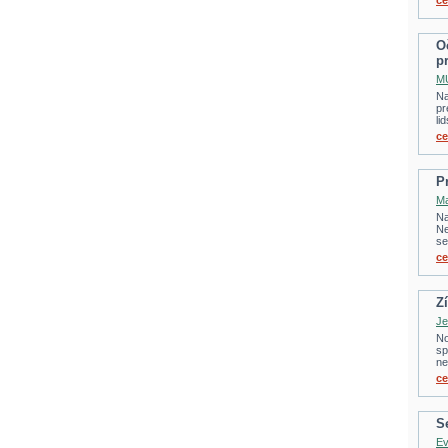
ce
O
p
MU
Na
pr
li
ce
P
Ma
Na
Ne
se
ce
Zí
Je
No
sp
ne
ce
S
Ev