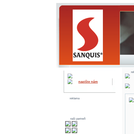
re
napište nám
reklama
naši partneři