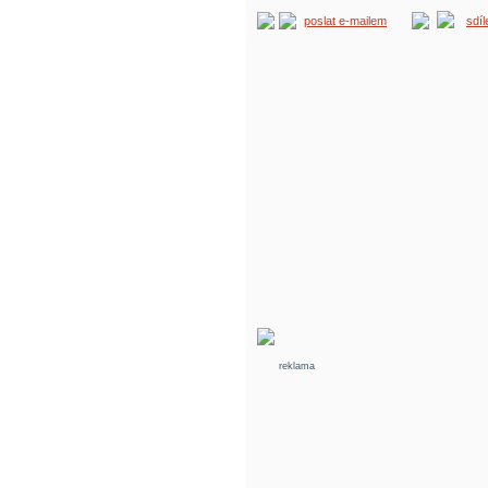
poslat e-mailem
sdí
reklama