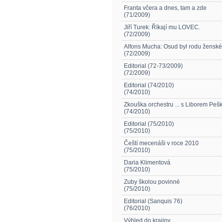
Franta včera a dnes, tam a zde
(71/2009)
Jiří Turek: Říkají mu LOVEC.
(72/2009)
Alfons Mucha: Osud byl rodu ženské
(72/2009)
Editorial (72-73/2009)
(72/2009)
Editorial (74/2010)
(74/2010)
Zkouška orchestru ... s Liborem Pe
(74/2010)
Editorial (75/2010)
(75/2010)
Čeští mecenáši v roce 2010
(75/2010)
Daria Klimentová
(75/2010)
Zuby školou povinné
(75/2010)
Editorial (Sanquis 76)
(76/2010)
Výhled do krajiny