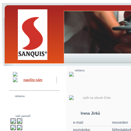
reklama
napište nám
reklama
zpět na obsah čísla
Irena Jirků
naši partneři
e-mail:
neuveden
poznámka:
šéfredaktor