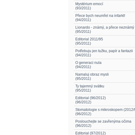
Mystérium emocí
(93/2011)
Přece bych neumřel na infarkt!
(94/2011)
Lionardo - známý, a přece neznámý 
(95/2011)
Editorial 2011/95
(95/2011)
Potřebuju jen tužku, papír a fantazii
(94/2011)
O generaci nula
(94/2011)
Namaluj obraz mysli
(95/2011)
Ty tajemný svátku
(95/2011)
Editorial (96/2012)
(96/2012)
Stomatologie s mikroskopem (2012/
(96/2012)
Poslouchejte se zavřenýma očima
(96/2012)
Editorial (97/2012)