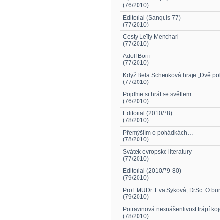
(76/2010)
Editorial (Sanquis 77)
(77/2010)
Cesty Leïly Menchari
(77/2010)
Adolf Born
(77/2010)
Když Bela Schenková hraje „Dvě po
(77/2010)
Pojďme si hrát se světlem
(76/2010)
Editorial (2010/78)
(78/2010)
Přemýšlím o pohádkách…
(78/2010)
Svátek evropské literatury
(77/2010)
Editorial (2010/79-80)
(79/2010)
Prof. MUDr. Eva Syková, DrSc. O bun
(79/2010)
Potravinová nesnášenlivost trápí ko
(78/2010)