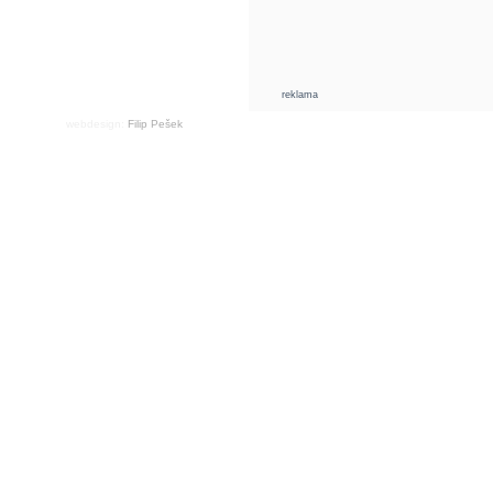
reklama
webdesign:
Filip Pešek