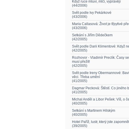
Když ruce mluví, mlčí, vyprávějí
(44/2006)
Svět podle Ivy Pekárkové
(43/2006)
Maria Callasová: Život je třpytivé př
(43/2006)
Setkání s Jiřím Dědečkem
(42/2005)
Svět podle Darii Klimentové: Když n
(42/2005)
Rozhovor - Vladimír Preclík: Časy s
musí přežít!
(42/2005)
Svět podle Ireny Obermannové: Baví
věci. Třeba umění
(41/2005)
Dagmar Pecková: Štěstí. Co jiného b
(41/2005)
Michal Anděl a Libor Pešek: Víš, o 
(40/2005)
Setkání s Martinem Hilským
(40/2005)
Hotel Paříž, lustr, který jste zapomně
(39/2005)