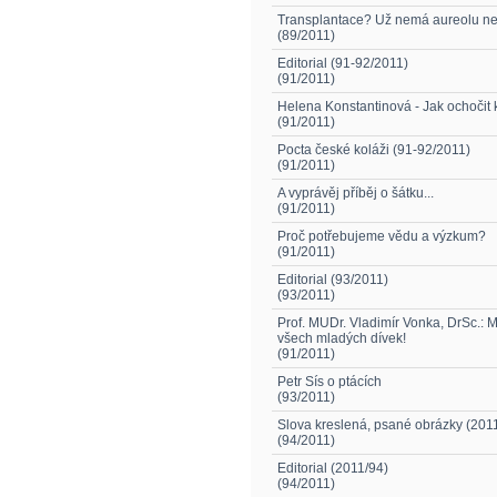
Transplantace? Už nemá aureolu ned
(89/2011)
Editorial (91-92/2011)
(91/2011)
Helena Konstantinová - Jak ochočit 
(91/2011)
Pocta české koláži (91-92/2011)
(91/2011)
A vyprávěj příběj o šátku...
(91/2011)
Proč potřebujeme vědu a výzkum?
(91/2011)
Editorial (93/2011)
(93/2011)
Prof. MUDr. Vladimír Vonka, DrSc.: 
všech mladých dívek!
(91/2011)
Petr Sís o ptácích
(93/2011)
Slova kreslená, psané obrázky (201
(94/2011)
Editorial (2011/94)
(94/2011)