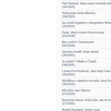
Petr Šabach: Moje psaní nemůže být 
(39/2005)
Svět podle Aleše Březiny
(39/2005)
Na cestě Egyptem s fotografem Mil
(39/2005)
Palác, který rozumí francouzsky
(56/2008)
Bez umění? Zahyneme!
(56/2008)
Jaroslav Anděl: Moje století
(38/2005)
Je pátek? Vítejte u Čapků
(38/2005)
Lenka Procházková: Jako když ťuká
(38/2005)
Návštěva v ateliéru sochaře Jana Pi
(38/2005)
Bílý dům nad Vltavou
(37/2005)
Benjamin Kuras: Když píšu, tak mi to
(37/2005)
Rudolf Kundera: český osud