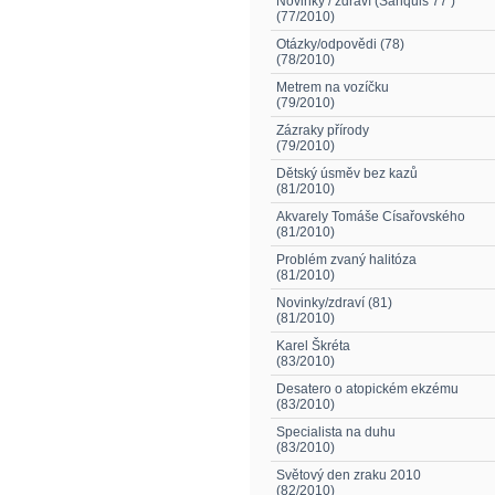
Novinky / zdraví (Sanquis 77 )
(77/2010)
Otázky/odpovědi (78)
(78/2010)
Metrem na vozíčku
(79/2010)
Zázraky přírody
(79/2010)
Dětský úsměv bez kazů
(81/2010)
Akvarely Tomáše Císařovského
(81/2010)
Problém zvaný halitóza
(81/2010)
Novinky/zdraví (81)
(81/2010)
Karel Škréta
(83/2010)
Desatero o atopickém ekzému
(83/2010)
Specialista na duhu
(83/2010)
Světový den zraku 2010
(82/2010)