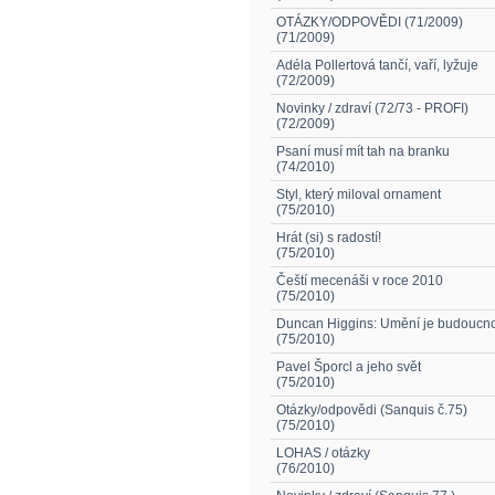
OTÁZKY/ODPOVĚDI (71/2009)
(71/2009)
Adéla Pollertová tančí, vaří, lyžuje
(72/2009)
Novinky / zdraví (72/73 - PROFI)
(72/2009)
Psaní musí mít tah na branku
(74/2010)
Styl, který miloval ornament
(75/2010)
Hrát (si) s radostí!
(75/2010)
Čeští mecenáši v roce 2010
(75/2010)
Duncan Higgins: Umění je budoucno
(75/2010)
Pavel Šporcl a jeho svět
(75/2010)
Otázky/odpovědi (Sanquis č.75)
(75/2010)
LOHAS / otázky
(76/2010)