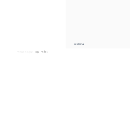
reklama
webdesign:
Filip Pešek