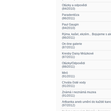
Otázky a odpovědi
(84/2010)
Paradentóza
(86/2011)
Paul Gaugin
(84/2010)
Rýma, kašel, ekzém... Bojujeme s ale
(86/2011)
On-line galerie
(87/2011)
Kresby Daisy Mrázkové
(87/2011)
Otázky/Odpovědi
(88/2011)
Miró
(91/2011)
Chvála čisté vody
(91/2011)
Známá i neznámá muzea
(91/2011)
Artbanka aneb umění do každé kanc
(97/2012)