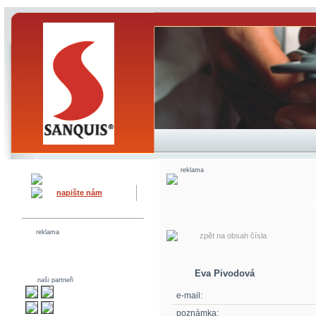
reklama
napište nám
reklama
zpět na obsah čísla
Eva Pivodová
naši partneři
e-mail:
poznámka: