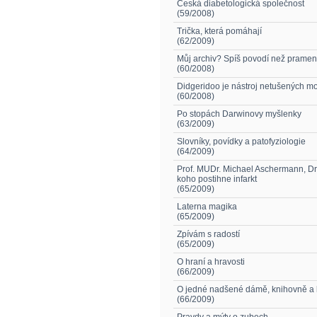
Česká diabetologická společnost
(59/2008)
Trička, která pomáhají
(62/2009)
Můj archiv? Spíš povodí než pramen
(60/2008)
Didgeridoo je nástroj netušených mo
(60/2008)
Po stopách Darwinovy myšlenky
(63/2009)
Slovníky, povídky a patofyziologie
(64/2009)
Prof. MUDr. Michael Aschermann, Dr
koho postihne infarkt
(65/2009)
Laterna magika
(65/2009)
Zpívám s radostí
(65/2009)
O hraní a hravosti
(66/2009)
O jedné nadšené dámě, knihovně a 
(66/2009)