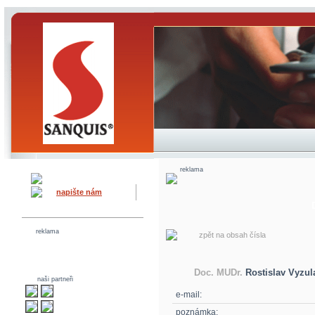
reklama
napište nám
reklama
zpět na obsah čísla
Doc. MUDr.
Rostislav Vyzul
naši partneři
e-mail:
poznámka: