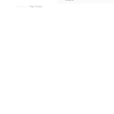
webdesign:
Filip Pešek