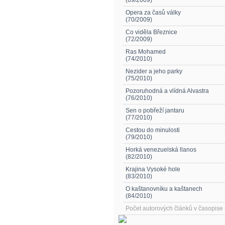
(69/2009)
Opera za časů války
(70/2009)
Co viděla Březnice
(72/2009)
Ras Mohamed
(74/2010)
Nezider a jeho parky
(75/2010)
Pozoruhodná a vlídná Alvastra
(76/2010)
Sen o pobřeží jantaru
(77/2010)
Cestou do minulosti
(79/2010)
Horká venezuelská llanos
(82/2010)
Krajina Vysoké hole
(83/2010)
O kaštanovníku a kaštanech
(84/2010)
Počet autorových článků v časopis