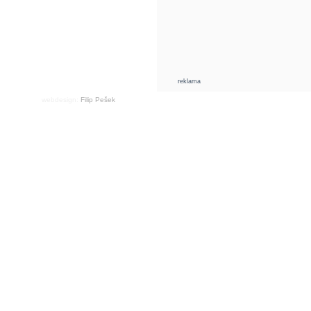
reklama
webdesign:
Filip Pešek