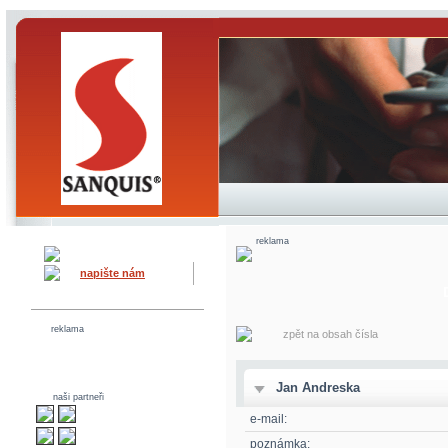
reklama
napište nám
reklama
zpět na obsah čísla
Jan Andreska
naši partneři
e-mail:
poznámka: