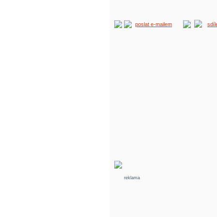
poslat e-mailem
sdí
reklama