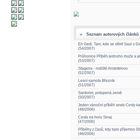
Seznam autorových článků
En Gedi. Tam, kde se střetl Saul s 
(54/2007)
Průhonice Příběh jednoho muže a j
(53/2007)
Stageira - rodiště Aristotelovo
(52/2007)
Lesní samota Březník
(51/2007)
Santorini, potopená země
(50/2007)
Jeden vánoční příběh aneb Cesty k
(48/2006)
Cesta na horu Sinaj
(47/2006)
Příběhy z časů, kdy bylo příjemno žít
(46/2006)