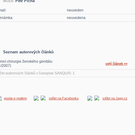
MUDr.
Petr Pícha
ail:
neuveden
známka:
neuvedena
Seznam autorových článků
timní chirurgie ženského genitálu
celý článek >>
4/2007)
čet autorových článků v časopise SANQUIS: 1
poslat e-mailem
sdílet na Facebooku
sdílet na Jagg.cz