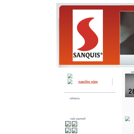
re
napište nám
reklama
naši partneři