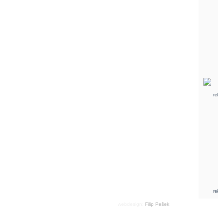
re
re
webdesign:
Filip Pešek