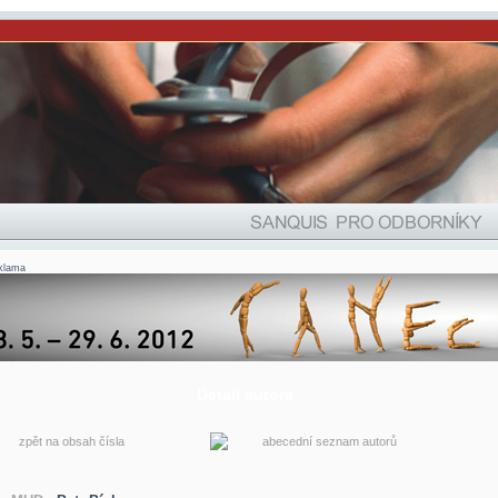
klama
Detail autora
zpět na obsah čísla
abecední seznam autorů