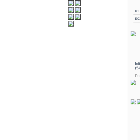
e-m
po
In
(5
Po