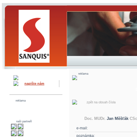
reklama
napište nám
reklama
zpět na obsah čísla
Doc. MUDr.
Jan Měšťák
CSc
naši partneři
e-mail:
poznámka: