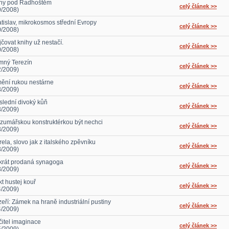
íny pod Radhoštěm
celý článek >>
9/2008)
atislav, mikrokosmos střední Evropy
celý článek >>
0/2008)
jčovat knihy už nestačí.
celý článek >>
0/2008)
mný Terezín
celý článek >>
2/2009)
ění rukou nestárne
celý článek >>
3/2009)
slední divoký kůň
celý článek >>
3/2009)
zumářskou konstruktérkou být nechci
celý článek >>
3/2009)
rela, slovo jak z italského zpěvníku
celý článek >>
3/2009)
ikrát prodaná synagoga
celý článek >>
3/2009)
kt hustej kouř
celý článek >>
4/2009)
zeří: Zámek na hraně industriální pustiny
celý článek >>
4/2009)
čitel imaginace
celý článek >>