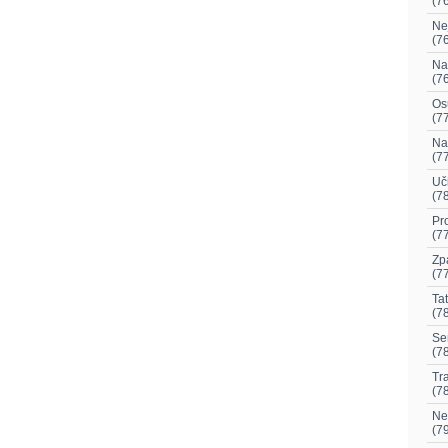
(7
Nej
(7
Na 
(7
Os
(7
Na
(7
Uči
(7
Pr
(7
Zp
(7
Tat
(7
Se
(7
Tra
(7
Ne
(7