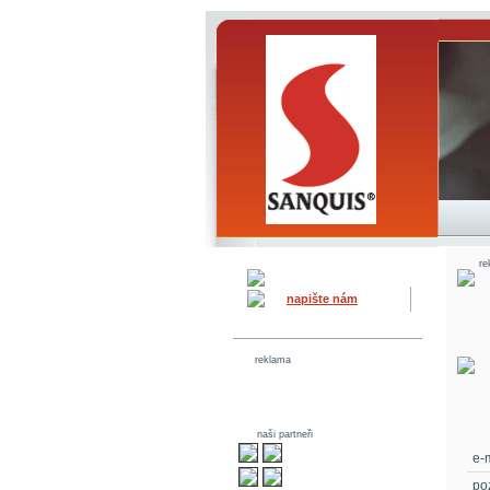
re
napište nám
reklama
naši partneři
e-m
po