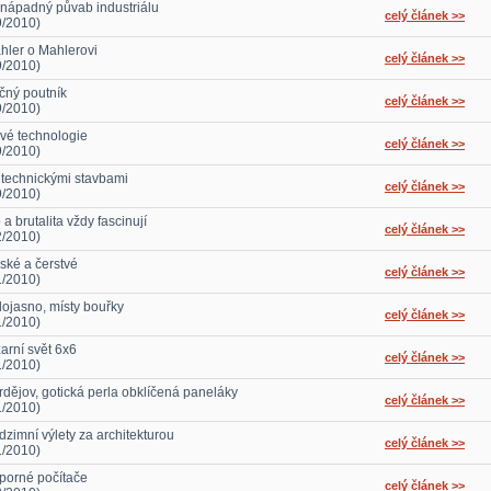
nápadný půvab industriálu
celý článek >>
9/2010)
hler o Mahlerovi
celý článek >>
9/2010)
čný poutník
celý článek >>
9/2010)
vé technologie
celý článek >>
9/2010)
 technickými stavbami
celý článek >>
9/2010)
 a brutalita vždy fascinují
celý článek >>
2/2010)
ské a čerstvé
celý článek >>
1/2010)
lojasno, místy bouřky
celý článek >>
1/2010)
zarní svět 6x6
celý článek >>
1/2010)
rdějov, gotická perla obklíčená paneláky
celý článek >>
1/2010)
dzimní výlety za architekturou
celý článek >>
1/2010)
porné počítače
celý článek >>