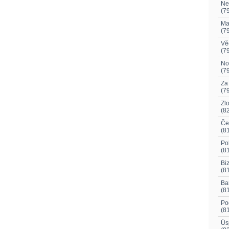
Ne
(7
Ma
(7
Vě
(7
No
(7
Za
(7
Zlo
(8
Če
(8
Po
(8
Bi
(8
Ba
(8
Po
(8
Ús