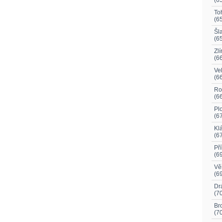
(6
To
(6
Šla
(6
Zlí
(6
Ve
(6
Ro
(6
Plo
(6
Kl
(6
Př
(6
Vě
(6
Dr
(7
Br
(7