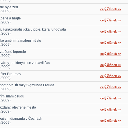
5/2009)
hle byla zeď
celý článek >>
5/2009)
pejte a hrajte
celý článek >>
5/2009)
n. Funkcionalistická utopie, která fungovala
celý článek >>
6/2009)
lké umění na malém městě
celý článek >>
6/2009)
ztočené leporelo
celý článek >>
6/2009)
várny, na kterých se zastavil čas
celý článek >>
7/2009)
ášter Broumov
celý článek >>
7/2009)
íbor: první tři roky Sigmunda Freuda.
celý článek >>
9/2009)
řím silám osudu
celý článek >>
9/2009)
ážďany, otevřené město
celý článek >>
0/2009)
oušení diamantu v Čechách
celý článek >>
0/2009)