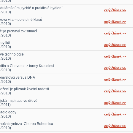
2/2010)
dulární dům, rychlé a praktické bydlení
celý článek >>
2/2010)
kova vila – pole plné klasů
celý článek >>
2/2010)
t je prchavý tok situací
celý článek >>
3/2010)
py lidí
celý článek >>
2/2010)
vé technologie
celý článek >>
3/2010)
ottin a Chevrette z farmy Krasolesí
celý článek >>
3/2010)
emyslovci versus DNA
celý článek >>
3/2010)
žení je příznak životní radosti
celý článek >>
4/2010)
ijská inspirace ve dřevě
celý článek >>
4/2011)
cadlo doby
celý článek >>
4/2010)
noční syntéza: Chorea Bohemica
celý článek >>
4/2010)