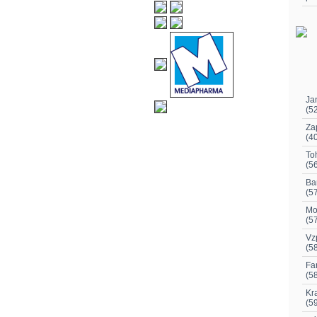
Ja
(5
Za
(4
To
(5
Ban
(5
Mo
(5
Vz
(5
Fa
(5
Kr
(5