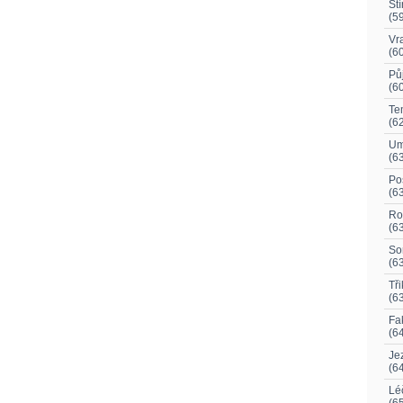
St
(5
Vr
(6
Pů
(6
Te
(6
Um
(6
Po
(6
Ro
(6
So
(6
Tř
(6
Fa
(6
Je
(6
Lé