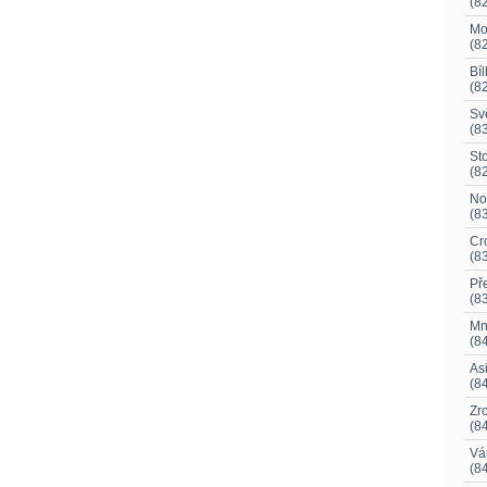
(8
Mo
(8
Bíl
(8
Svě
(8
Sto
(8
No
(8
Cr
(8
Př
(8
Mno
(8
As
(8
Zr
(8
Vá
(8