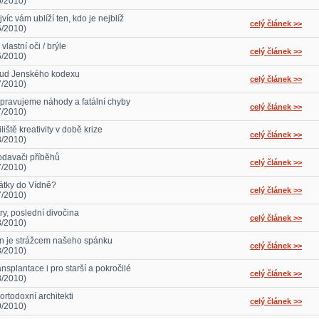
6/2010)
víc vám ublíží ten, kdo je nejblíž
celý článek >>
6/2010)
vlastní oči / brýle
celý článek >>
6/2010)
ud Jenského kodexu
celý článek >>
7/2010)
pravujeme náhody a fatální chyby
celý článek >>
7/2010)
liště kreativity v době krize
celý článek >>
8/2010)
odavači příběhů
celý článek >>
7/2010)
átky do Vídně?
celý článek >>
7/2010)
ry, poslední divočina
celý článek >>
8/2010)
n je strážcem našeho spánku
celý článek >>
8/2010)
nsplantace i pro starší a pokročilé
celý článek >>
8/2010)
ortodoxní architekti
celý článek >>
9/2010)