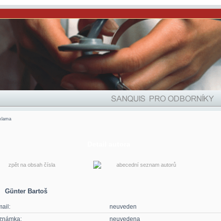
klama
Detail autora
zpět na obsah čísla
abecední seznam autorů
Günter Bartoš
ail:
neuveden
známka:
neuvedena