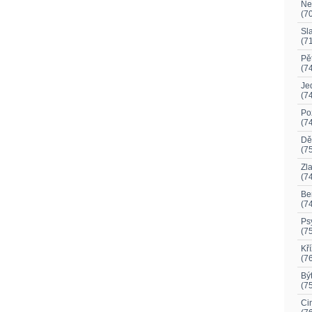
Ne
(7
Sl
(7
Pě
(7
Je
(7
Po
(7
Dě
(7
Zl
(7
Be
(7
Ps
(7
Kř
(7
Být
(7
Ci