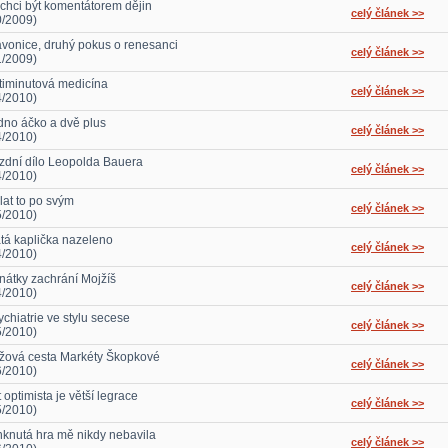
chci být komentátorem dějin
celý článek >>
0/2009)
avonice, druhý pokus o renesanci
celý článek >>
1/2009)
timinutová medicína
celý článek >>
4/2010)
dno áčko a dvě plus
celý článek >>
4/2010)
zdní dílo Leopolda Bauera
celý článek >>
4/2010)
lat to po svým
celý článek >>
5/2010)
atá kaplička nazeleno
celý článek >>
4/2010)
nátky zachrání Mojžíš
celý článek >>
4/2010)
ychiatrie ve stylu secese
celý článek >>
5/2010)
ížová cesta Markéty Škopkové
celý článek >>
6/2010)
 optimista je větší legrace
celý článek >>
5/2010)
nknutá hra mě nikdy nebavila
celý článek >>