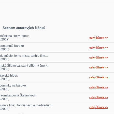
Seznam autorových článků
náček na Hukvaldech
celý článek >>
2/2007)
pomenuté baroko
celý článek >>
0/2005)
hle město, tohle místo, tenhle film…
celý článek >>
6/2008)
ská Štiavnica, starý stříbrný šperk
celý článek >>
7/2008)
ravské blues
celý článek >>
7/2008)
pomínky na baroko
celý článek >>
8/2008)
raonská pocta Štefánikovi
celý článek >>
8/2008)
ajina a lidé: Dolinu nechte medvědům
celý článek >>
9/2008)