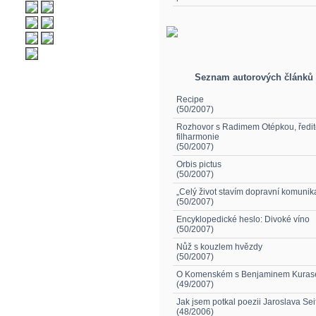
Seznam autorových článků
Recipe
(50/2007)
Rozhovor s Radimem Otépkou, ředit
filharmonie
(50/2007)
Orbis pictus
(50/2007)
„Celý život stavím dopravní komunika
(50/2007)
Encyklopedické heslo: Divoké víno
(50/2007)
Nůž s kouzlem hvězdy
(50/2007)
O Komenském s Benjaminem Kura
(49/2007)
Jak jsem potkal poezii Jaroslava Sei
(48/2006)