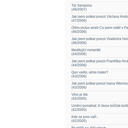
Tip Sanquisu
(48/2007)
Jak jsem potkal poezii Václava Hrab
(47/2006)
Orbis pictus aneb Co jsem viděl v Pa
(46/2006)
Jak jsem potkal poezii Vladimíra Ho
(46/2006)
Meditující romantik
(44/2006)
Jak jsem potkal poezii Františka Hru
(44/2006)
Quo vadis, alma mater?
(43/2006)
Jak jsem potkal poezii Ivana Wernis
(43/2006)
Víno je lék
(42/2005)
Umění pomáhat. K lásce krůček koli
(42/2005)
Kde se pivo vaří...
(42/2005)