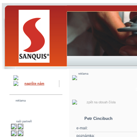
reklama
napište nám
reklama
zpět na obsah čísla
Petr Cincibuch
naši partneři
e-mail:
poznámka: