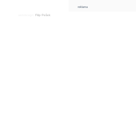
reklama
webdesign:
Filip Pešek