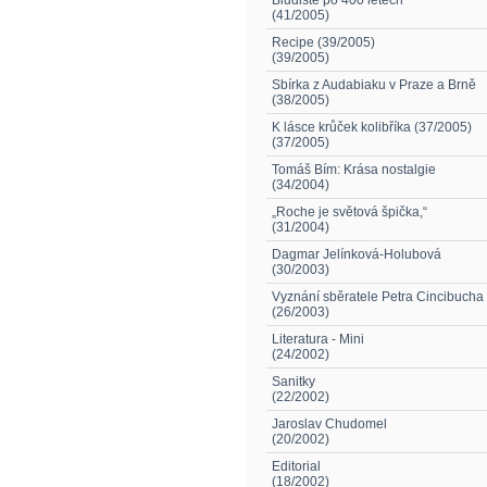
Bludiště po 400 letech
(41/2005)
Recipe (39/2005)
(39/2005)
Sbírka z Audabiaku v Praze a Brně
(38/2005)
K lásce krůček kolibříka (37/2005)
(37/2005)
Tomáš Bím: Krása nostalgie
(34/2004)
„Roche je světová špička,“
(31/2004)
Dagmar Jelínková-Holubová
(30/2003)
Vyznání sběratele Petra Cincibucha
(26/2003)
Literatura - Mini
(24/2002)
Sanitky
(22/2002)
Jaroslav Chudomel
(20/2002)
Editorial
(18/2002)