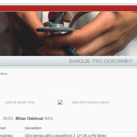
klama
Detail autora
zpět na obsah čísla
abecední seznam autorů
MUDr.
Milan Odehnal
MBA
ail:
neuveden
známka:
Oční klinika dětí a dospělých 2. LF UK a FN Motol