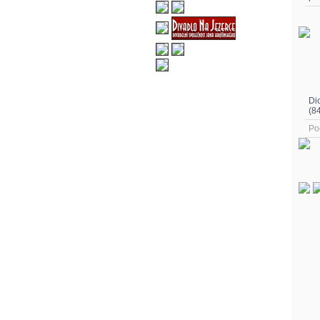
Di
(8
Po