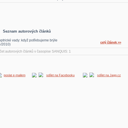
Seznam autorových článků
optrické vady: když potřebujeme brýle
celý článek >>
4/2010)
čet autorových článků v časopise SANQUIS: 1
poslat e-mailem
sdílet na Facebooku
sdílet na Jagg.cz