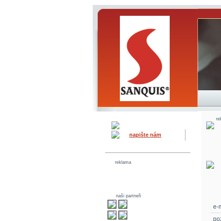
re
napište nám
reklama
naši partneři
e-m
po