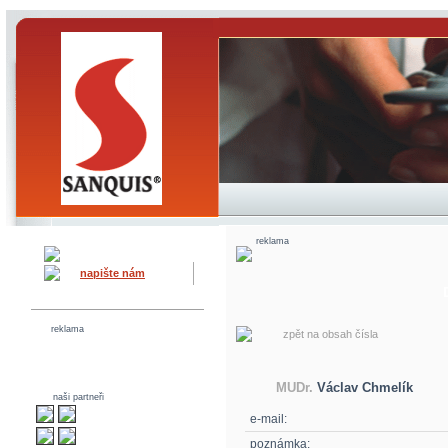
reklama
napište nám
reklama
zpět na obsah čísla
MUDr.
Václav Chmelík
naši partneři
e-mail:
poznámka: