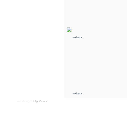
reklama
reklama
webdesign:
Filip Pešek