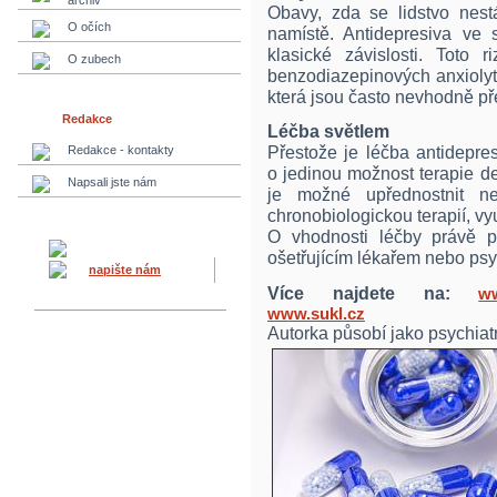
archiv
Obavy, zda se lidstvo nest
O očích
namístě. Antidepresiva ve 
klasické závislosti. Toto
O zubech
benzodiazepinových anxiolyti
která jsou často nevhodně p
Redakce
Léčba světlem
Přestože je léčba antidepre
Redakce - kontakty
o jedinou možnost terapie d
Napsali jste nám
je možné upřednostnit ne
chronobiologickou terapií, vy
O vhodnosti léčby právě 
ošetřujícím lékařem nebo psy
napište nám
Více najdete na:
w
www.sukl.cz
Autorka působí jako psychiatr