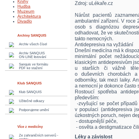
Knihy
Zdroj: uLékaře.cz
Hudba
Muzeum
Nárůst pacientů zaznamená
Architektura
ambulantní zařízení. V roce
Divadlo
osob s diagnózou depres
odhadovat, že ve skutečnosti
Archivy SANQUIS
takto nemocných.
Antidepresiva na vyžádání
Archiv všech čísel
Dnešní medicína má k dispozi
Archiv SANQUIS
minimální počet nežádoucí
ON-LINE listování
klasickým antidepresivům jso
Sanquis ve formátu
u starších či vážně těl
PDF ke stažení
o duševních chorobách a 
odborníky, tak mezi laiky. A
Klub SANQUIS
a nemocní je dokonce často s
Rostoucí spotřeba antidep
Klub SANQUIS
především:
Užitečné odkazy
-zvyšující se počet případ
v populaci (antidepresiva j
Podporujeme umění
úzkostných poruch, nejen dep
- dostupnější péče,
- osvěta a destigmatizace či
Více z medicíny
Ze zahraničních serverů -
Léky a závislost