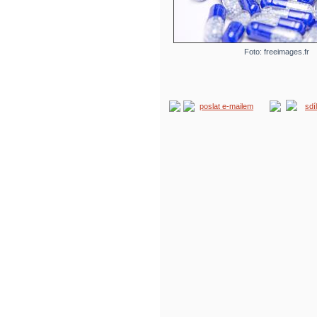
Foto: freeimages.fr
poslat e-mailem
sdí