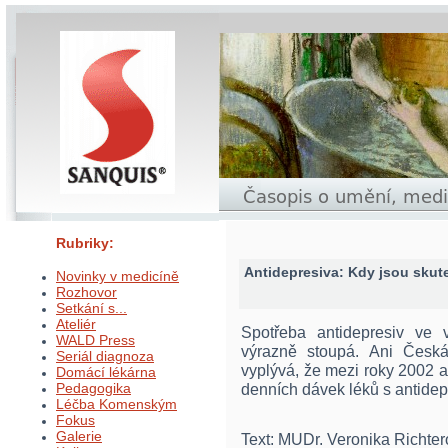
Rubriky:
Antidepresiva: Kdy jsou skut
Novinky v medicíně
Rozhovor
Setkání s...
Ateliér
Spotřeba antidepresiv ve 
WALD Press
výrazně stoupá. Ani Česká 
Seriál diagnoza
vyplývá, že mezi roky 2002 a
Domácí lékárna
Pedagogika
denních dávek léků s antide
Léčba Komenským
Fokus
Galerie
Text: MUDr. Veronika Richte