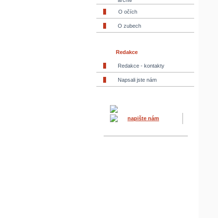
archiv
O očích
O zubech
Redakce
Redakce - kontakty
Napsali jste nám
napište nám