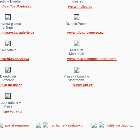
adlo v Dlouhé
Indies.eu
divadlovdlouhe.cz
www.indies.eu
avská galerie
Divadlo Ponec
v Brně
.
moravska
-
galerie
.cz
www.divadlo
ponec
.cz
ČRo Vltava
Muzeum
Montanelli
rozhlas.cz/vltava
www.
muzeummontanelli
.com
Divadlo na
Pražská komorní
Jezerce
filharmonie
hrusinsky.cz
www.pkf.cz
odní galerie v
Praze
.ngprague.cz
poslat e-mailem
sdílet na Facebooku
sdílet na Jagg.cz