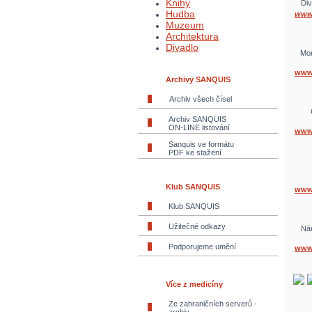
Knihy
Div
Hudba
www.
Muzeum
Architektura
Divadlo
Mor
www
Archivy SANQUIS
Archiv všech čísel
Archiv SANQUIS
ON-LINE listování
www.
Sanquis ve formátu
PDF ke stažení
Klub SANQUIS
www.
Klub SANQUIS
Užitečné odkazy
Nár
Podporujeme umění
www
Více z medicíny
Ze zahraničních serverů -