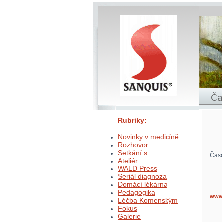
Rubriky:
Novinky v medicíně
Rozhovor
Setkání s...
Časo
Ateliér
WALD Press
Seriál diagnoza
Domácí lékárna
Pedagogika
www.
Léčba Komenským
Fokus
Galerie