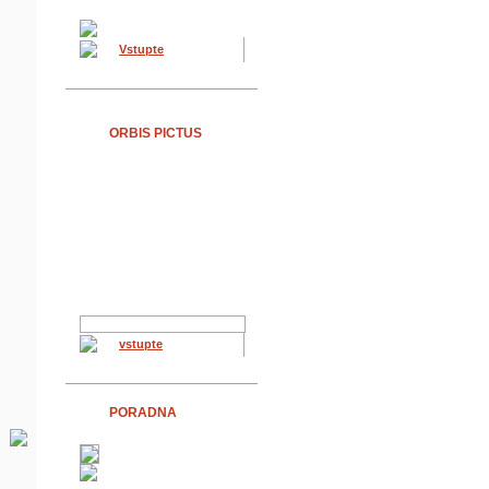
Vstupte
ORBIS PICTUS
vstupte
PORADNA