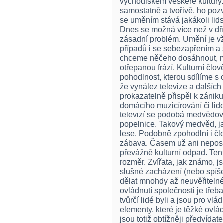
východiskem veškeré kultury. 
samostatně a tvořivě, ho po
se uměním stává jakákoli lids
Dnes se možná více než v dř
zásadní problém. Umění je vž
případů i se sebezapřením a
chceme něčeho dosáhnout, mu
otřepanou frází. Kulturní člo
pohodlnost, kterou sdílíme s o
že vynález televize a dalších
prokazatelně přispěl k zánik
domácího muzicírování či lid
televizí se podobá medvědovi, 
popelnice. Takový medvěd, jak
lese. Podobně zpohodlní i čl
zábava. Časem už ani nepost
převážně kulturní odpad. Tent
rozměr. Zvířata, jak známo, j
slušné zacházení (nebo spíše
dělat mnohdy až neuvěřitelné 
ovládnutí společnosti je třeba
tvůrčí lidé byli a jsou pro vl
elementy, které je těžké ovlá
jsou totiž obtížněji předvídatel