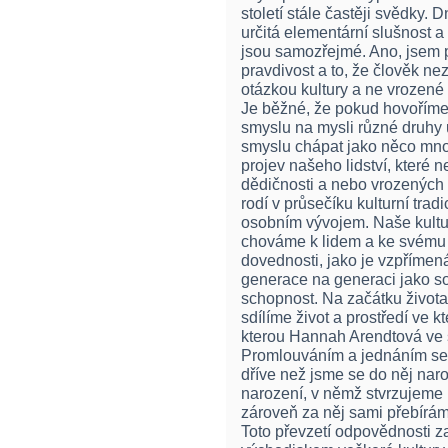
století stále častěji svědky. 
určitá elementární slušnost a 
jsou samozřejmé. Ano, jsem p
pravdivost a to, že člověk ne
otázkou kultury a ne vrozené 
Je běžné, že pokud hovoříme
smyslu na mysli různé druhy
smyslu chápat jako něco mno
projev našeho lidství, které 
dědičnosti a nebo vrozených 
rodí v průsečíku kulturní trad
osobním vývojem. Naše kulturn
chováme k lidem a ke svému o
dovednosti, jako je vzpřímen
generace na generaci jako so
schopnost. Na začátku života 
sdílíme život a prostředí ve k
kterou Hannah Arendtová ve s
Promlouváním a jednáním se z
dříve než jsme se do něj naro
narození, v němž stvrzujeme 
zároveň za něj sami přebírá
Toto převzetí odpovědnosti za