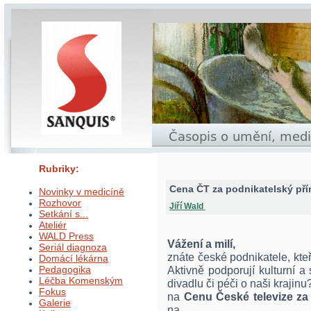
Rubriky:
Cena ČT za podnikatelský pří
Novinky v medicíně
Rozhovor
Jiří Wald
Setkání s...
Ateliér
WALD Press
Vážení a milí,
Seriál diagnoza
znáte české podnikatele, kteří
Domácí lékárna
Pedagogika
Aktivně podporují kulturní 
Léčba Komenským
divadlu či péči o naši krajinu
Fokus
na
Cenu České televize za
Galerie
na