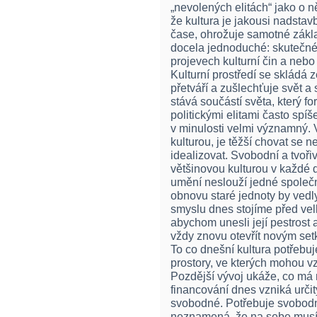
„nevolených elitách“ jako o
že kultura je jakousi nadst
čase, ohrožuje samotné základ
docela jednoduché: skutečné l
projevech kulturní čin a nebo
Kulturní prostředí se skládá z
přetváří a zušlechťuje svět a
stává součástí světa, který fo
politickými elitami často spí
v minulosti velmi významný. 
kulturou, je těžší chovat se 
idealizovat. Svobodní a tvořiv
většinovou kulturou v každé 
umění neslouží jedné společné
obnovu staré jednoty by vedl
smyslu dnes stojíme před vel
abychom unesli její pestrost 
vždy znovu otevřít novým se
To co dnešní kultura potřebuj
prostory, ve kterých mohou vz
Pozdější vývoj ukáže, co má
financování dnes vzniká urči
svobodné. Potřebuje svobodn
neznamená, že na sebe musí v