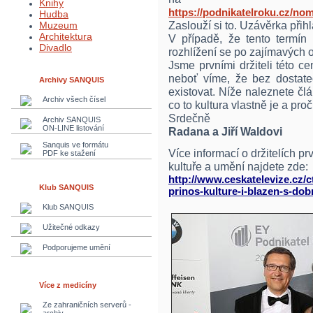
Knihy
https://podnikatelroku.cz/no
Hudba
Zaslouží si to. Uzávěrka přih
Muzeum
Architektura
V případě, že tento termín 
Divadlo
rozhlížení se po zajímavých o
Jsme prvními držiteli této c
neboť víme, že bez dostat
Archivy SANQUIS
existovat. Níže naleznete čl
Archiv všech čísel
co to kultura vlastně je a pr
Srdečně
Archiv SANQUIS
ON-LINE listování
Radana a Jiří Waldovi
Sanquis ve formátu
Více informací o držitelích p
PDF ke stažení
kultuře a umění najdete zde:
http://www.ceskatelevize.cz/c
Klub SANQUIS
prinos-kulture-i-blazen-s-do
Klub SANQUIS
Užitečné odkazy
Podporujeme umění
Více z medicíny
Ze zahraničních serverů -