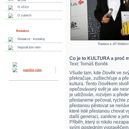
archiv
O očích
O zubech
Redakce
Redakce - kontakty
Radana a Jiří Waldovi
Napsali jste nám
Co je to KULTURA a proč 
Text: Tomáš Boněk
napište nám
Všude tam, kde člověk ve sv
překračuje, zušlechťuje a pře
kultura. Tento člověkem stvoř
opečovávaný svět je ale nesm
je udržován, rozvíjen a přede
přestaneme pečovat, rychle za
přestanou pěstovat se nenávr
které lidé přestanou chovat 
další generaci, zanikne a jeh
Příběh, který si nikdo nezap
svým posledním vypravěčem.