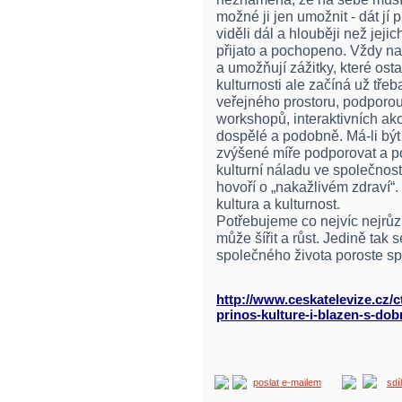
možné ji jen umožnit - dát jí p
viděli dál a hlouběji než jej
přijato a pochopeno. Vždy nab
a umožňují zážitky, které ost
kulturnosti ale začíná už třeb
veřejného prostoru, podporo
workshopů, interaktivních akc
dospělé a podobně. Má-li být
zvýšené míře podporovat a po
kulturní náladu ve společnost
hovoří o „nakažlivém zdraví“.
kultura a kulturnost.
Potřebujeme co nejvíc nejrůzn
může šířit a růst. Jedině tak
společného života poroste spo
http://www.ceskatelevize.cz/c
prinos-kulture-i-blazen-s-do
poslat e-mailem
sdí