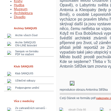
spisovateli Miloši Urbanovi
Knihy
Opavě), o Labyrintu světla 
Hudba
Muzeum
Antonia a Kleopatry (tedy 
Architektura
Brně), o osobité Leporelohře
Divadlo
vycházce po pravém břehu ře
skrývají další (a jsou vystav
něco, čemu netřeba se vzpou
Archivy SANQUIS
Když mi Eva Bobůrková vyprá
Archiv všech čísel
švédští architekti ztvárnil
příjemné pro život, už záměrn
Archiv SANQUIS
ON-LINE listování
přidali ještě reportáž ze Z
Sanquis ve formátu
vypadalo také jako utopický s
PDF ke stažení
Město budiž prostě pochvále
Kde se sejdeme? Třeba v Top
Antonín Střížek tam zrovna v
Klub SANQUIS
Klub SANQUIS
Užitečné odkazy
Podporujeme umění
reprodukce obrazu Antonína Střížka
Celý článek ve formátu pdf
naleznete 
Více z medicíny
Ze zahraničních serverů -
obsah čísla 66
r