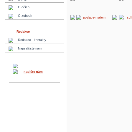
archiv
O očích
O zubech
poslat e-mailem
sdí
Redakce
Redakce - kontakty
Napsali jste nám
napište nám