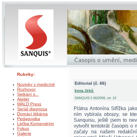
Rubriky:
Editorial (č. 66)
Novinky v medicíně
Rozhovor
Irena Jirků
Setkání s...
SANQUIS č.66/2006, str. 10
Ateliér
WALD Press
Plátna Antonína Střížka ja
Seriál diagnoza
Domácí lékárna
ním vybírala obrazy, se kte
Pedagogika
Sanquisu, ještě jsem to n
Léčba Komenským
vytvořit tentokrát časopis 
Fokus
začaly na našem redakčním
Galerie