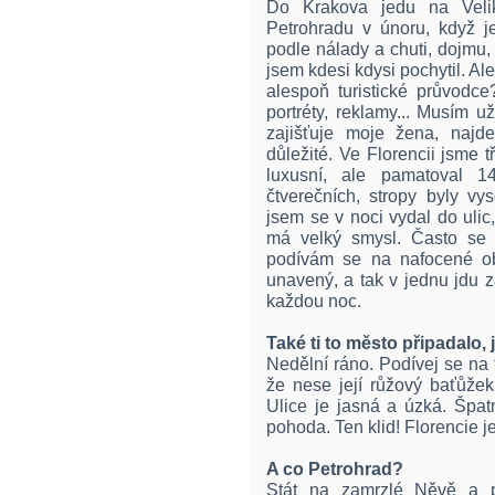
Do Krakova jedu na Vel
Petrohradu v únoru, když j
podle nálady a chuti, dojmu,
jsem kdesi kdysi pochytil. Al
alespoň turistické průvodc
portréty, reklamy... Musím u
zajišťuje moje žena, najd
důležité. Ve Florencii jsme t
luxusní, ale pamatoval 1
čtverečních, stropy byly 
jsem se v noci vydal do ulic
má velký smysl. Často se s
podívám se na nafocené ob
unavený, a tak v jednu jdu z
každou noc.
Také ti to město připadalo,
Nedělní ráno. Podívej se na 
že nese její růžový baťůže
Ulice je jasná a úzká. Špat
pohoda. Ten klid! Florencie j
A co Petrohrad?
Stát na zamrzlé Něvě a p