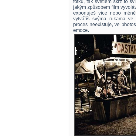
fotku, tak světlem skrz to sv
jakým způsobem film vyvolává
exponuješ více nebo méně 
vytváříš svýma rukama ve fo
proces neexistuje, ve photo
emoce.