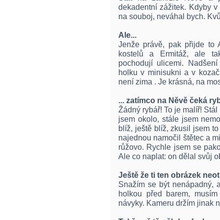
dekadentní zážitek. Kdyby v
na souboj, neváhal bych. Kvů
Ale...
Jenže právě, pak přijde to 
kostelů a Ermitáž, ale ta
pochodují ulicemi. Nadšen
holku v minisukni a v kozač
není zima . Je krásná, na mos
... zatímco na Něvě čeká ryb
Žádný rybář! To je malíř! Stál
jsem okolo, stále jsem nemoh
blíž, ještě blíž, zkusil jsem 
najednou namočil štětec a mi
růžovo. Rychle jsem se pako
Ale co naplat: on dělal svůj o
Ještě že ti ten obrázek neot
Snažím se být nenápadný, al
holkou před barem, musím 
návyky. Kameru držím jinak n