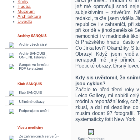
Jirka je lovec. Troufám si t
Knihy
jež mě opravňují snad nejen
Hudba
Muzeum
subjektivním – závěrům. Ně
Architektura
redakci, takže jsem viděla Ji
Divadlo
republice i v zahraničí, při
při koridě v jihošpanělské Se
nemocnici i v madridské škol
Archivy SANQUIS
či Pražského hradu, často v p
Archiv všech čísel
Co Jirka loví? Okamžiky. Situ
Obrazy! Když jsem viděla 
Archiv SANQUIS
ON-LINE listování
nenapadl mě jiný příměr. 
Sanquis ve formátu
Poetické obrazy. Drsný love
PDF ke stažení
Kdy sis uvědomil, že snímky
jsou cyklus?
Klub SANQUIS
Začalo to před třemi roky v
Klub SANQUIS
Leica Gallery, mi nabídl celý
módní a reportážní fotky, což 
Užitečné odkazy
zkusí, a dal mi deadline do
Podporujeme umění
musím dodat 97 fotografií. 
systematicky fotit New York.
Více z medicíny
Ze zahraničních serverů -
Sankt Petersburg