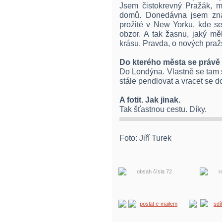
Jsem čistokrevný Pražák, mě
domů. Donedávna jsem znal
prožité v New Yorku, kde se
obzor. A tak žasnu, jaký mě
krásu. Pravda, o nových praž
Do kterého města se právě
Do Londýna. Vlastně se tam 
stále pendlovat a vracet se d
A fotit. Jak jinak.
Tak šťastnou cestu. Díky.
Foto: Jiří Turek
obsah čísla 72
r
poslat e-mailem
sdí