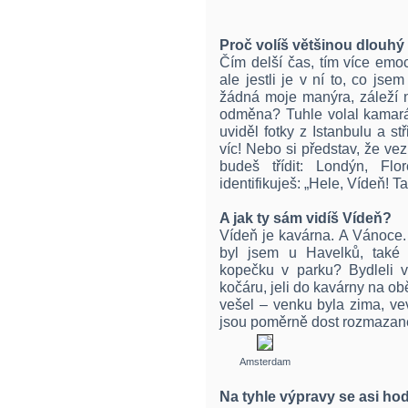
Proč volíš většinou dlouhý
Čím delší čas, tím více emocí.
ale jestli je v ní to, co jse
žádná moje manýra, záleží n
odměna? Tuhle volal kamará
uviděl fotky z Istanbulu a st
víc! Nebo si představ, že vez
budeš třídit: Londýn, Flo
identifikuješ: „Hele, Vídeň! Ta
A jak ty sám vidíš Vídeň?
Vídeň je kavárna. A Vánoce. 
byl jsem u Havelků, také
kopečku v parku? Bydleli v
kočáru, jeli do kavárny na ob
vešel – venku byla zima, vevn
jsou poměrně dost rozmazané,
Amsterdam
Na tyhle výpravy se asi ho