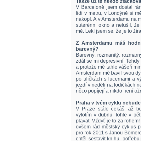
Takže už tě někdo zfackova
V Barceloně jsem dostal rán
lidi v metru, v Londýně si 
nakopl. A v Amsterdamu na mě p
suterénní okno a netušil, ž
mě. Lekl jsem se, že je to žír
Z Amsterdamu máš hodně
barevný?
Barevný, rozmanitý, rozmarný
zdál se mi depresivní. Tehdy
a protože mě tahle vášeň min
Amsterdam mě bavil svou dyn
po uličkách s lucernami a vý
jezdí v neděli na lodičkách n
něco popíjejí a nikdo není ožr
Praha v tvém cyklu nebude a
V Praze stále čekáš, až bud
vyfotím v dubnu, tohle v pě
plavat. Vždyť je to za rohem
ovšem rád městský cyklus př
pro rok 2011 s Janou Bömero
chtěl sestavit knihu, potřebu