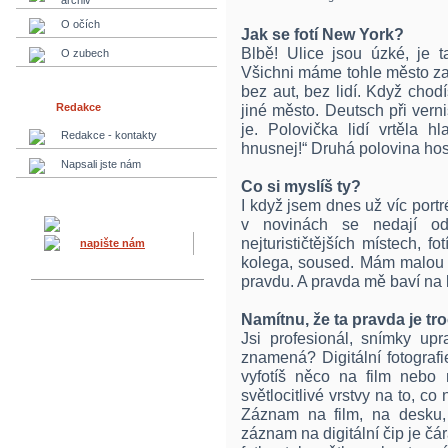
archiv
O očích
Jak se fotí New York?
Blbě! Ulice jsou úzké, je t
O zubech
Všichni máme tohle město zaži
bez aut, bez lidí. Když chodí
Redakce
jiné město. Deutsch při verni
je. Polovička lidí vrtěla 
Redakce - kontakty
hnusnej!“ Druhá polovina hos
Napsali jste nám
Co si myslíš ty?
I když jsem dnes už víc portré
v novinách se nedají od
nejturističtějších místech, fo
napište nám
kolega, soused. Mám malou k
pravdu. A pravda mě baví na 
Namítnu, že ta pravda je tro
Jsi profesionál, snímky up
znamená? Digitální fotografi
vyfotíš něco na film nebo
světlocitlivé vrstvy na to, co
Záznam na film, na desku, 
záznam na digitální čip je čá