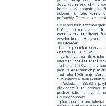
doby, kdy se anglický humor
francouzský naopak jako š
sklonem k nule, kdežto če
poťouchlý. Dnes se ale i zbo
Co si pod touhle formou glob
Počkejte si na silvestra! T
kroku. A tak se všichni ř
veselou knutou Hollywoodu..
Jiří Dědeček
- básník, písničkář, scenárist
- narodil se 13. 2. 1953
- vystudoval na filozofické
informací, posléze scenárist
- od roku 1973 autorsky spo
jednu z legendárních písničk
- od roku 1985 hraje sám, t
Skoumalovi a Janu Burianov
- překládá z několika jaz
překladatelů za překlad t
posléze také nazpíval a na
Brelovy šansony
- píše scénáře pro televizi