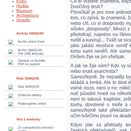
Co to vlastně znamená, když
Knihy
Hudba
živočišný druh?
Muzeum
Písničkář je pro mne jednod
Architektura
tom, co zpívá, to znamená, že
Divadlo
nebo cítí, co si doopravdy my
slůvko „doopravdy“. Mnozí z
Archivy SANQUIS
předstírají, najedou na líbi
sviští a kasírují... Tváří se
Archiv všech čísel
jako jakási revoluce uvnitř
Archiv SANQUIS
tomu sami nevěří. Ale samozř
ON-LINE listování
Ovšem žije se jim všelijak.
Sanquis ve formátu
PDF ke stažení
A jak se žije vám? Kdo vy vů
nebo snad anarchista?
Samozřejmě, že nejraději byc
Klub SANQUIS
skládá a brnká. Ale to dost 
Klub SANQUIS
volné noze, není o nic měkč
nutí působit hned na několi
Užitečné odkazy
není to taková tragédie, je
Podporujeme umění
touhy, dovolené u moře a 
samozřejmě také překládám,
učím tvůrčímu psaní na akad
Více z medicíny
Kdysi jste za překlady t
Ze zahraničních serverů -
českých překladatelů, pak 