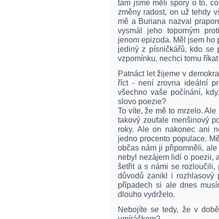
tam jsme měli spory o to, co 
změny radost, on už tehdy v
mě a Buriana nazval prapore
vysmál jeho toporným prot
jenom epizoda. Měl jsem ho p
jediný z písničkářů, kdo se
vzpomínku, nechci tomu říkat
Patnáct let žijeme v demokrat
říct - není zrovna ideální 
všechno vaše počínání, když
slovo poezie?
To víte, že mě to mrzelo. Ale
takový zoufale menšinový po
roky. Ale on nakonec ani n
jedno procento populace. Mě
občas nám ji připomněli, al
nebyl nezájem lidí o poezii, 
šetřit a s námi se rozloučili,
důvodů zanikl i rozhlasový
případech si ale dnes musím
dlouho vydrželo.
Nebojíte se tedy, že v době
umíráčkem?