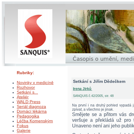
Rubriky:
Setkání s Jiřím Dědečkem
Novinky v medicíně
Rozhovor
Irena Jirků
Setkání s...
SANQUIS č.42/2005, str. 48
Ateliér
WALD Press
Na první i na druhý pohled vypadá 
Seriál diagnoza
zpívat, a všechno je jinak.
Domácí lékárna
Smějete se a přitom vás dro
Pedagogika
veršuje a překládá už pro 
Léčba Komenským
Unaveno není ani jeho publi
Fokus
Galerie