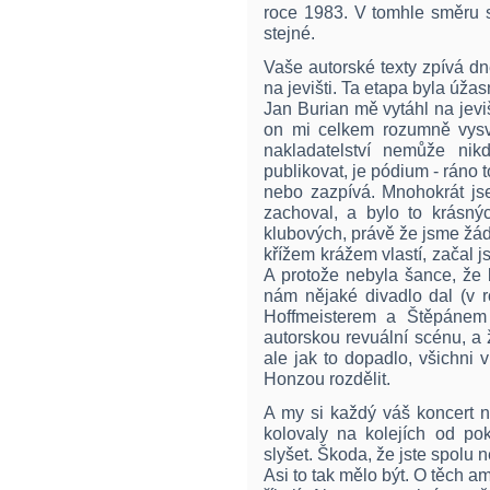
roce 1983. V tomhle směru s
stejné.
Vaše autorské texty zpívá dn
na jevišti. Ta etapa byla úža
Jan Burian mě vytáhl na jevi
on mi celkem rozumně vysvět
nakladatelství nemůže nikd
publikovat, je pódium - ráno t
nebo zazpívá. Mnohokrát js
zachoval, a bylo to krásný
klubových, právě že jsme žád
křížem krážem vlastí, začal j
A protože nebyla šance, že 
nám nějaké divadlo dal (v
Hoffmeisterem a Štěpánem 
autorskou revuální scénu, a
ale jak to dopadlo, všichni vi
Honzou rozdělit.
A my si každý váš koncert n
kolovaly na kolejích od pok
slyšet. Škoda, že jste spolu n
Asi to tak mělo být. O těch 