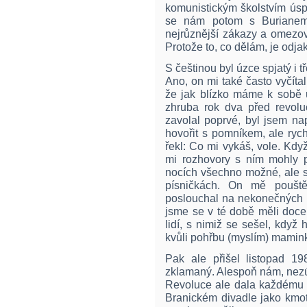
komunistickým školstvím úsp
se nám potom s Burianem 
nejrůznější zákazy a omezov
Protože to, co dělám, je odja
S češtinou byl úzce spjatý i t
Ano, on mi také často vyčítal
že jak blízko máme k sobě u
zhruba rok dva před revolu
zavolal poprvé, byl jsem na
hovořit s pomníkem, ale ryc
řekl: Co mi vykáš, vole. Když
mi rozhovory s ním mohly po
nocích všechno možné, ale s
písničkách. On mě poušt
poslouchal na nekonečných 
jsme se v té době měli doce
lidí, s nimiž se sešel, když
kvůli pohřbu (myslím) mamin
Pak ale přišel listopad 19
zklamaný. Alespoň nám, nezúč
Revoluce ale dala každému z 
Branickém divadle jako kmotr