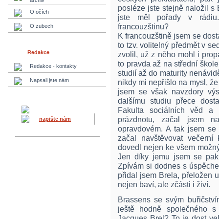
archiv
posléze jste stejně naložil 
O očích
jste měl pořady v rádiu
francouzštinu?
O zubech
K francouzštině jsem se dos
to tzv. volitelný předmět v se
Redakce
zvolil, už z něho mohl i pro
to pravda až na střední škol
Redakce - kontakty
studií až do maturity nenávid
Napsali jste nám
nikdy mi nepřišlo na mysl, ž
jsem se však navzdory vý
dalšímu studiu přece dost
Fakulta sociálních věd a p
prázdnotu, začal jsem n
napište nám
opravdovém. A tak jsem se 
začal navštěvovat večerní
dovedl nejen ke všem možným
Jen díky jemu jsem se pak 
Zpívám si dodnes s úspěche
přidal jsem Brela, přeložen u
nejen baví, ale zčásti i živí.
Brassens se svým buřičstvím
ještě hodně společného s v
Jacques Brel? To je dost ve