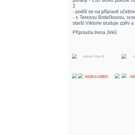
pořady - Cizí slovo poezie 
2
- podílí se na přípravě učebn
- s Terezou Brdečkovou, sce
starší Viktorie studuje zpěv 
Připravila Irena Jirků
obsah čísla 42
r
poslat e-mailem
sdí