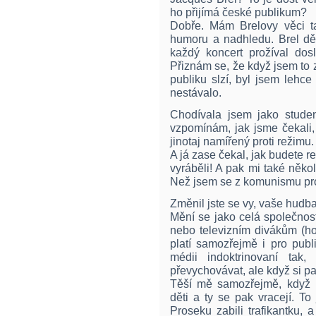
ho přijímá české publikum?
Dobře. Mám Brelovy věci ta
humoru a nadhledu. Brel děl
každý koncert prožíval dosl
Přiznám se, že když jsem to 
publiku slzí, byl jsem lehc
nestávalo.
Chodívala jsem jako stude
vzpomínám, jak jsme čekali
jinotaj namířený proti režimu.
A já zase čekal, jak budete re
vyráběli! A pak mi také někol
Než jsem se z komunismu prob
Změnil jste se vy, vaše hudb
Mění se jako celá společnos
nebo televizním divákům (ho
platí samozřejmě i pro publ
médii indoktrinovaní tak
převychovávat, ale když si p
Těší mě samozřejmě, když p
děti a ty se pak vracejí. To
Proseku zabili trafikantku,