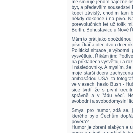
mě smiřuje jenom báječné o
byt, a především sousedství
kopci závislý, chodím tam b
někdy dokonce i na pivo. Na
porevolučních let už tolik mí
Berlín, Bohuslavice u Nové Ří
Mám to brát jako opožděnou 
písničkář a otec dvou dcer ří
Politická situace je výborná, 
vysvětluju. Říkám jim: Podíve
na příkladech vysvětluji a 
i následovníky. A myslím, ž
moje starší dcera zachycena
ambasádou USA, ta fotografi
ve vlasech, heslo Bush - Huš
sice tvrdí, že s první kredit
správně a v řádu věcí. Nej
svobodní a svobodomyslní lidé
Smysl pro humor, zdá se, je
kterého bylo Čechům dopřá
pověra?
Humor je zbraní slabých a u
pomalu stírají a nadání k h