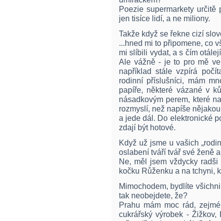
Poezie supermarkety určitě 
jen tisíce lidí, a ne miliony.
Takže když se řekne cizí slovo
...hned mi to připomene, co v
mi slíbili vydat, a s čím otálej
Ale vážně - je to pro mě ve
například stále vzpírá počít
rodinní příslušníci, mám mn
papíře, některé vázané v ků
násadkovým perem, které nam
rozmyslí, než napíše nějakou 
a jede dál. Do elektronické p
zdají být hotové.
Když už jsme u vašich „rodinn
oslabení tváří tvář své ženě
Ne, měl jsem vždycky radši
kočku Růženku a na tchyni, kt
Mimochodem, bydlíte všichni
tak neobejdete, že?
Prahu mám moc rád, zejména 
cukrářský výrobek - Žižkov,