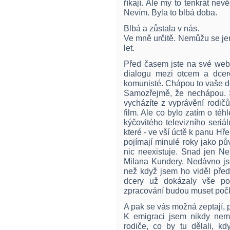
říkají. Ale my to tenkrát nev
Nevím. Byla to blbá doba.
Blbá a zůstala v nás.
Ve mně určitě. Nemůžu se jen
let.
Před časem jste na své webo
dialogu mezi otcem a dcer
komunisté. Chápou to vaše d
Samozřejmě, že nechápou. S
vycházíte z vyprávění rodičů
film. Ale co bylo zatím o t
kýčovitého televizního seri
které - ve vší úctě k panu Hř
pojímají minulé roky jako p
nic neexistuje. Snad jen Ne
Milana Kundery. Nedávno jse
než když jsem ho viděl před
dcery už dokázaly vše poc
zpracování budou muset počk
A pak se vás možná zeptají, 
K emigraci jsem nikdy nem
rodiče, co by tu dělali, k