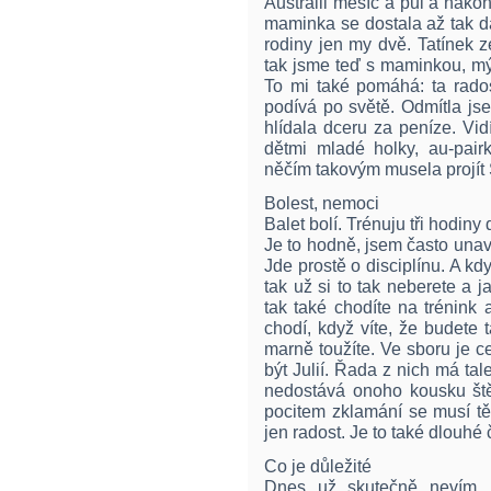
Austrálii měsíc a půl a nakon
maminka se dostala až tak d
rodiny jen my dvě. Tatínek 
tak jsme teď s maminkou, 
To mi také pomáhá: ta rado
podívá po světě. Odmítla js
hlídala dceru za peníze. Vid
dětmi mladé holky, au-pai
něčím takovým musela projít
Bolest, nemoci
Balet bolí. Trénuju tři hodi
Je to hodně, jsem často unav
Jde prostě o disciplínu. A kd
tak už si to tak neberete a 
tak také chodíte na trénink
chodí, když víte, že budete t
marně toužíte. Ve sboru je c
být Julií. Řada z nich má tale
nedostává onoho kousku štěs
pocitem zklamání se musí těž
jen radost. Je to také dlouhé 
Co je důležité
Dnes už skutečně nevím, c