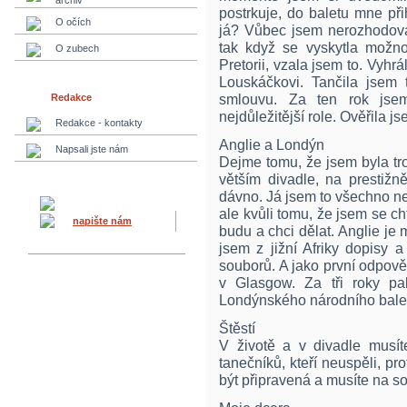
archiv
postrkuje, do baletu mne přih
O očích
já? Vůbec jsem nerozhodoval
tak když se vyskytla možno
O zubech
Pretorii, vzala jsem to. Vyhr
Louskáčkovi. Tančila jsem 
smlouvu. Za ten rok jsem
Redakce
nejdůležitější role. Ověřila 
Redakce - kontakty
Anglie a Londýn
Napsali jste nám
Dejme tomu, že jsem byla tro
větším divadle, na prestižn
dávno. Já jsem to všechno ned
ale kvůli tomu, že jsem se cht
napište nám
budu a chci dělat. Anglie je 
jsem z jižní Afriky dopisy 
souborů. A jako první odpov
v Glasgow. Za tři roky p
Londýnského národního bale
Štěstí
V životě a v divadle musíte
tanečníků, kteří neuspěli, pr
být připravená a musíte na so