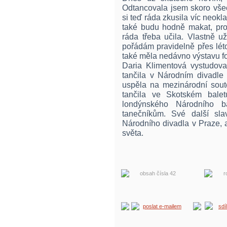
Odtancovala jsem skoro všec
si teď ráda zkusila víc neokla
také budu hodně makat, prot
ráda třeba učila. Vlastně u
pořádám pravidelně přes lét
také měla nedávno výstavu fot
Daria Klimentová vystudova
tančila v Národním divadle 
uspěla na mezinárodní soutě
tančila ve Skotském bale
londýnského Národního b
tanečníkům. Své další sla
Národního divadla v Praze, 
světa.
obsah čísla 42
r
poslat e-mailem
sdí