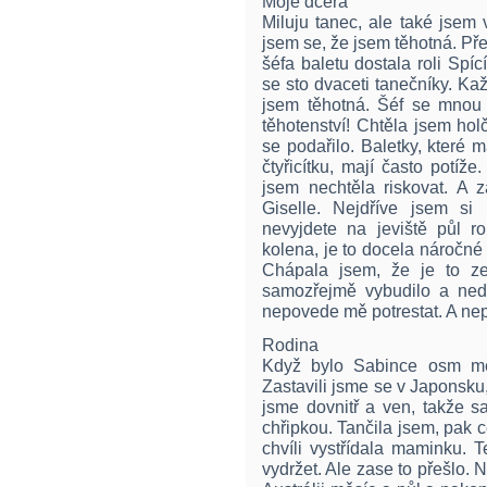
Moje dcera
Miluju tanec, ale také jsem 
jsem se, že jsem těhotná. Př
šéfa baletu dostala roli Spí
se sto dvaceti tanečníky. Kaž
jsem těhotná. Šéf se mnou 
těhotenství! Chtěla jsem holč
se podařilo. Baletky, které m
čtyřicítku, mají často potíž
jsem nechtěla riskovat. A z
Giselle. Nejdříve jsem si
nevyjdete na jeviště půl r
kolena, je to docela náročné 
Chápala jsem, že je to z
samozřejmě vybudilo a ned
nepovede mě potrestat. A ne
Rodina
Když bylo Sabince osm měs
Zastavili jsme se v Japonsku, 
jsme dovnitř a ven, takže 
chřipkou. Tančila jsem, pak
chvíli vystřídala maminku. 
vydržet. Ale zase to přešlo. N