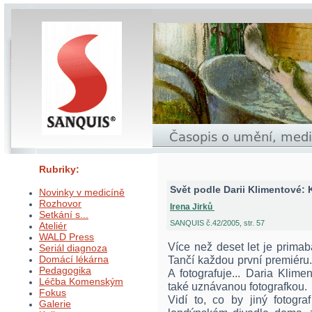
Rubriky:
Svět podle Darii Klimentové:
Novinky v medicíně
Rozhovor
Irena Jirků
Setkání s...
SANQUIS č.42/2005, str. 57
Ateliér
WALD Press
Více než deset let je prima
Seriál diagnoza
Domácí lékárna
Tančí každou první premiéru.
Pedagogika
A fotografuje... Daria Klim
Léčba Komenským
také uznávanou fotografkou.
Fokus
Vidí to, co by jiný fotogra
Galerie