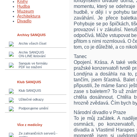
londýnském divadle doma, 
Knihy
momentu, který se odehraje n
Hudba
Muzeum
hudbě, v ději i v pohybu t
Architektura
zaváhání. Je přece baletka
Divadlo
Pohybuje se po špičkách, tiše,
provazoví i v zákulisí. Neruš
odpočívá. Může vstupovat bez k
Archivy SANQUIS
přitom s nimi rozmlouvá. O če
Archiv všech čísel
tom, co je důležité, a co nikoli
Archiv SANQUIS
Tanec
ON-LINE listování
Opojení. Krása. A také velk
Sanquis ve formátu
PDF ke stažení
pražské konzervatoři tvrdě pr
Londýna a dosáhla na to, 
tančím, jsem šťastná. Balet
Klub SANQUIS
připustili, že máme šanci ješt
zase s baletem? To už znám
Klub SANQUIS
chtěla dosáhnout. Chtěla b
Užitečné odkazy
hrozně zvědavá. Čím bych by
Podporujeme umění
Národní divadlo v Praze
To je můj začátek. A naděje
osmnácti, po konzervatoři
Více z medicíny
divadla a Vlastimil Harapes 
Ze zahraničních serverů -
momentě jsem si uvědomil