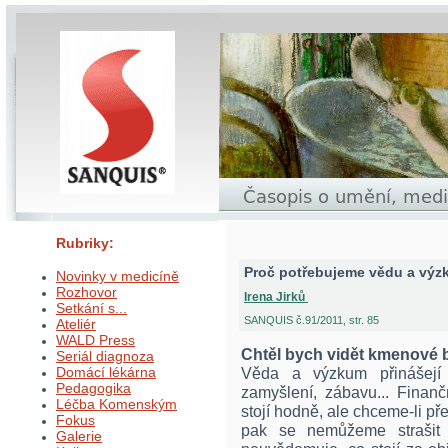
Rubriky:
Proč potřebujeme vědu a vý
Novinky v medicíně
Rozhovor
Irena Jirků
Setkání s...
SANQUIS č.91/2011, str. 85
Ateliér
WALD Press
Chtěl bych vidět kmenové
Seriál diagnoza
Domácí lékárna
Věda a výzkum přinášejí i
Pedagogika
zamyšlení, zábavu... Finanč
Léčba Komenským
stojí hodně, ale chceme-li př
Fokus
pak se nemůžeme strašit p
Galerie