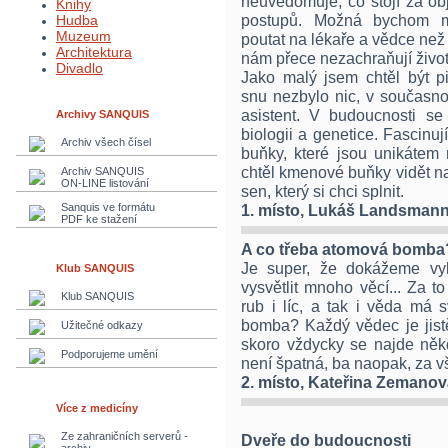
neuvědomuje, co stojí za o
Knihy
postupů. Možná bychom mě
Hudba
Muzeum
poutat na lékaře a vědce než na
Architektura
nám přece nezachraňují život
Divadlo
Jako malý jsem chtěl být p
snu nezbylo nic, v současnos
asistent. V budoucnosti se
Archivy SANQUIS
biologii a genetice. Fascinu
Archiv všech čísel
buňky, které jsou unikátem
chtěl kmenové buňky vidět na 
Archiv SANQUIS
ON-LINE listování
sen, který si chci splnit.
Sanquis ve formátu
1. místo, Lukáš Landsman
PDF ke stažení
A co třeba atomová bomba
Je super, že dokážeme vyl
Klub SANQUIS
vysvětlit mnoho věcí... Za
Klub SANQUIS
rub i líc, a tak i věda má 
bomba? Každý vědec je jistě
Užitečné odkazy
skoro vždycky se najde někd
Podporujeme umění
není špatná, ba naopak, za vš
2. místo, Kateřina Zemano
Více z medicíny
Ze zahraničních serverů -
Dveře do budoucnosti