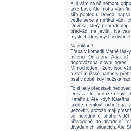
A já vám na ně nemohu odpov
také baví. Ale mohu vám říc
šíře pohledu. Dovedl napsal
vedle sebe a neříkat vám, c
člověka, který není ideolog. 
předvádí na jevišti. Na vás
myslitel, který myslí v divadel
Například?
Třeba v komedii Marné lásky
milenci. On a ona. A jak už 
doprovázena slovní agresí, 
Mimochodem - ženy jsou vždyc
a své mužské partnery přehrá
psal v době, kdy mužská nad
To si tedy představit nedoved
Dokázal to, protože nebyl id
Kateřinu. Ale když Kateřin
takhle nemluví ochočená ž
„tezovití“, protože mají pře
se nejedná o snahu vidět 
převedené do divadelní řeč
divadelních situacích. Ale 