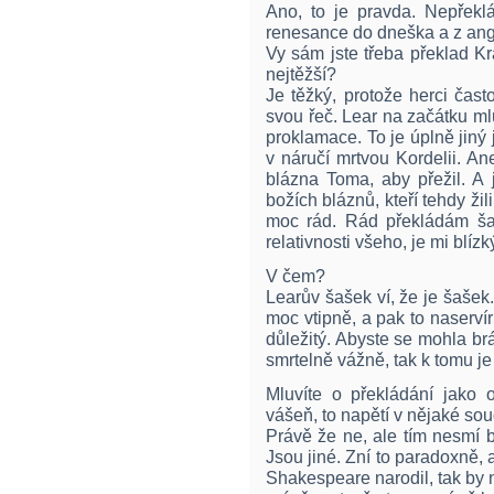
Ano, to je pravda. Nepřeklá
renesance do dneška a z ang
Vy sám jste třeba překlad K
nejtěžší?
Je těžký, protože herci čas
svou řeč. Lear na začátku m
proklamace. To je úplně jiný 
v náručí mrtvou Kordelii. A
blázna Toma, aby přežil. A 
božích bláznů, kteří tehdy ži
moc rád. Rád překládám šaš
relativnosti všeho, je mi blízk
V čem?
Learův šašek ví, že je šašek
moc vtipně, a pak to naserví
důležitý. Abyste se mohla br
smrtelně vážně, tak k tomu j
Mluvíte o překládání jako 
vášeň, to napětí v nějaké so
Právě že ne, ale tím nesmí 
Jsou jiné. Zní to paradoxně
Shakespeare narodil, tak by