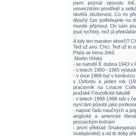
jsem poznal spoustu lidí
univerzitním prostředí a setká
skvělá zkušenost. Co mi př
dlouhý čas potřebujete na d
musíte přijmout. On sám ps
psal rychleji, než já překlád
A kdy ten maraton skončí? Ch
Teď už ano. Chci. Teď už to s
Ptala se Irena Jirků
Martin Hilský
- se narodil 8. dubna 1943 v
- v letech 1960 - 1965 vystud
- v roce 1968 byl v konkurzu 
v Oxfordu a jeden rok (19
pracovník na Linacre Coll
pražské Filozofické fakultě
- v letech 1989-1998 stál v č
nyní tam působí jako profeso
- napsal řadu naučných a pop
anglické a americké liter
prozaickým knihám
- první překlad Shakespeara
svatojánské) a od té doby pře