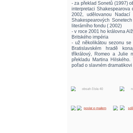
- za překlad Sonetů (1997) 
interpretaci Shakespearova 
2002, udělovanou Nadací 
Shakespearových Sonetech
literárního fondu ( 2002)
- v roce 2001 ho královna A
Britského impéria
- už několikátou sezonu se
Bratislavském hradě kona
tříkrálový, Romeo a Julie
překladu Martina Hilského. 
pořad o slavném dramatikovi 
obsah čísla 40
r
poslat e-mailem
sdí