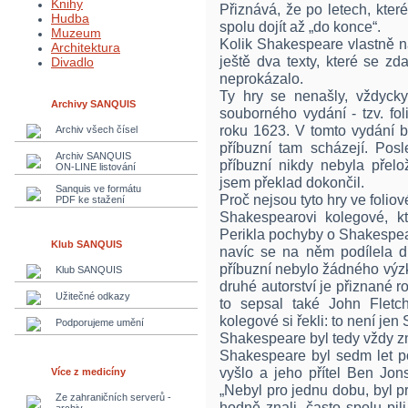
Knihy
Přiznává, že po letech, které
Hudba
spolu dojít až „do konce“.
Muzeum
Kolik Shakespeare vlastně n
Architektura
ještě dva texty, které se zda
Divadlo
neprokázalo.
Ty hry se nenašly, vždycky
Archivy SANQUIS
souborného vydání - tzv. fo
roku 1623. V tomto vydání b
Archiv všech čísel
příbuzní tam scházejí. Po
Archiv SANQUIS
příbuzní nikdy nebyla přel
ON-LINE listování
jsem překlad dokončil.
Sanquis ve formátu
Proč nejsou tyto hry ve folio
PDF ke stažení
Shakespearovi kolegové, kt
Perikla pochyby o Shakespear
Klub SANQUIS
navíc se na něm podílela 
příbuzní nebylo žádného výzku
Klub SANQUIS
druhé autorství je přiznané ro
Užitečné odkazy
to sepsal také John Fletc
kolegové si řekli: to není je
Podporujeme umění
Shakespeare byl tedy vždy z
Shakespeare byl sedm let po
vyšlo a jeho přítel Ben Jo
Více z medicíny
„Nebyl pro jednu dobu, byl p
Ze zahraničních serverů -
hodně znali, často spolu pil