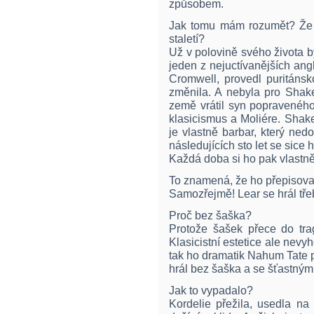
způsobem.
Jak tomu mám rozumět? Že 
staletí?
Už v polovině svého života 
jeden z nejuctívanějších ang
Cromwell, provedl puritánsk
změnila. A nebyla pro Shake
země vrátil syn popraveného
klasicismus a Moliére. Shak
je vlastně barbar, který ned
následujících sto let se sice 
Každá doba si ho pak vlastně
To znamená, že ho přepisova
Samozřejmě! Lear se hrál tř
Proč bez šaška?
Protože šašek přece do trag
Klasicistní estetice ale nev
tak ho dramatik Nahum Tate p
hrál bez šaška a se šťastný
Jak to vypadalo?
Kordelie přežila, usedla na 