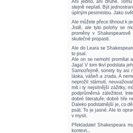
Ani jedno, ani druhé. Tomu 
stejně neplatí. Být jednostra
úplným pesimistou. Jako svět
Ale můžete přece tíhnout k 
Jistě, ale tyto polohy se 
proměny v Shakespearově d
skutečné propasti.
Ale do Leara se Shakespeare
to psal.
Ale on se nemohl promítat a
Jaga! V tom tkví podstata je
Samozřejmě, sonety by asi n
láska, vášeň a zrada. A nemo
neprožil stárnutí, neuvažova
mít i ty nejsilnější zážitky, 
podprůměrná záležitost. Int
dobré literatuře, dobré hře 
Daleko podstatnější je, co dě
psát. To je jasné. Ale to opr
v mysli.
Překladatel Shakespeara mus
kontext...