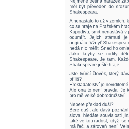
Nejméně třetina narážek zap
měl být převeden do srozumi
Shakespeara.
A nenastalo to už v zemích, 
co se hraje na Pražském hra
Kupodivu, smrt nenastává v 
odumřít. Jejich stárnutí j
originálu. Vždyť Shakespearovi
nedá nic měřit. Snad ho omlaz
Jako kdyby se rodily děti
Shakespeare. Je tam. Každ
Shakespeare ještě hraje.
Jste tvůrčí člověk, který d
příliš?
Překladatelství je neviditeln
Ale ona to není pravda! Je t
pro mě velké dobrodružství.
Nebere překlad duši?
Bere duši, ale dává poznání.
slova, hledáte souvislosti j
také velkou radost, když jsem 
má řeč, a zároveň není. Vel