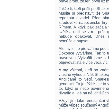
právě proto, že ten první už by
Takže ti, kteří přišli po Sha
Musíte si představit, že Sh
repertoár divadel. Před ní
středověké náboženské hry z
Římem. A když pak začala v
světě a ocitl se v roli průk
nebude opakovat. Dnes u
nemůžete napsat.
Ale my si ho přetváříme podl
Dokonce vytváříme. Tak to t
pravdivou. Vytvořili jsme s
objevovat stále více věcí, víc 
A my všichni, kteří ho zná
vlastně výhodu. Náš Shakes
Angličané to vědí, Shakes
generaci. To je těžké - je to 
to, když je něco povinnéh
divadlo a lidé na něj chtějí ch
Vždyť jim také renesanční v
Může vůbec současný Angli