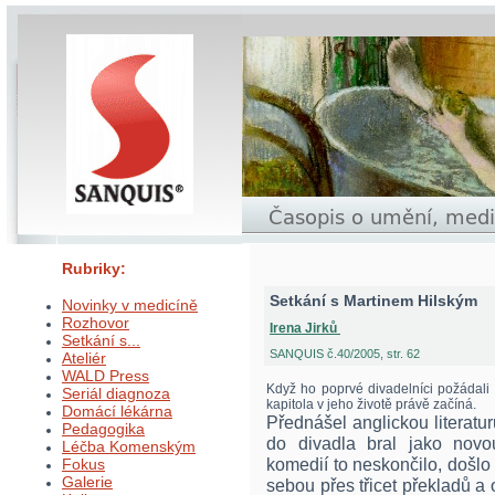
Rubriky:
Setkání s Martinem Hilským
Novinky v medicíně
Rozhovor
Irena Jirků
Setkání s...
SANQUIS č.40/2005, str. 62
Ateliér
WALD Press
Když ho poprvé divadelníci požádali o
Seriál diagnoza
kapitola v jeho životě právě začíná.
Domácí lékárna
Přednášel anglickou literatur
Pedagogika
do divadla bral jako novo
Léčba Komenským
komedií to neskončilo, došlo 
Fokus
Galerie
sebou přes třicet překladů a