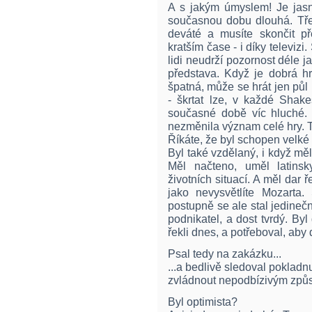
A s jakým úmyslem! Je jas
současnou dobu dlouhá. Tř
deváté a musíte skončit p
kratším čase - i díky televizi
lidi neudrží pozornost déle j
představa. Když je dobrá hr
špatná, může se hrát jen půl 
- škrtat lze, v každé Shake
současné době víc hluché. 
nezměnila význam celé hry. 
Říkáte, že byl schopen velké 
Byl také vzdělaný, i když mě
Měl načteno, uměl latinsk
životních situací. A měl dar ř
jako nevysvětlíte Mozarta
postupně se ale stal jedine
podnikatel, a dost tvrdý. Byl
řekli dnes, a potřeboval, aby
Psal tedy na zakázku...
...a bedlivě sledoval pokladnu
zvládnout nepodbízivým způ
Byl optimista?