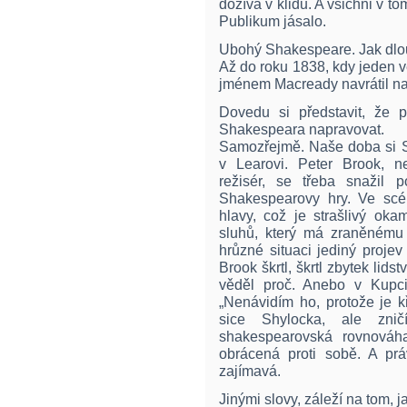
dožívá v klidu. A všichni v to
Publikum jásalo.
Ubohý Shakespeare. Jak dlou
Až do roku 1838, kdy jeden 
jménem Macready navrátil na 
Dovedu si představit, že 
Shakespeara napravovat.
Samozřejmě. Naše doba si S
v Learovi. Peter Brook, ne
režisér, se třeba snažil po
Shakespearovy hry. Ve scé
hlavy, což je strašlivý oka
sluhů, který má zraněnému p
hrůzné situaci jediný projev
Brook škrtl, škrtl zbytek lids
věděl proč. Anebo v Kupci
„Nenávidím ho, protože je kř
sice Shylocka, ale zni
shakespearovská rovnováha
obrácená proti sobě. A prá
zajímavá.
Jinými slovy, záleží na tom, ja