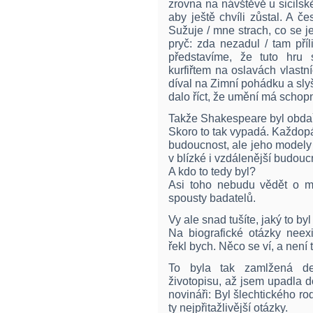
zrovna na návštěvě u sicilské
aby ještě chvíli zůstal. A če
Sužuje / mne strach, co se j
pryč: zda nezadul / tam příli
představíme, že tuto hru 
kurfiřtem na oslavách vlast
díval na Zimní pohádku a sly
dalo říct, že umění má schop
Takže Shakespeare byl obdaře
Skoro to tak vypadá. Každop
budoucnost, ale jeho modely 
v blízké i vzdálenější budouc
A kdo to tedy byl?
Asi toho nebudu vědět o m
spousty badatelů.
Vy ale snad tušíte, jaký to byl
Na biografické otázky neexi
řekl bych. Něco se ví, a není
To byla tak zamlžená de
životopisu, až jsem upadla d
novináři: Byl šlechtického 
ty nejpřitažlivější otázky.