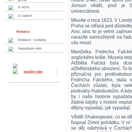
archiv
Jonson věděl, proč je S
O očích
univerzálnost.
O zubech
Mluvíte o roce 1623. V Lond
Praha se otřásá pod důsledky
Ano, ano, to je velmi zajíma
Redakce
narazíte samozřejmě na řadu 
Redakce - kontakty
vás mrazí.
Napsali jste nám
Manželka Fridricha Falcké
anglického krále. Musela te
Alžběta Falcká byla dc
alžbětinského obrození. To byl
napište nám
příznačný pro protihabsburs
Fridricha Falckého, stala
Čechách zůstali, byla vel
protiváhy Habsburkům. A kdyb
by i naše historie vypadala
žádné kdyby v historii neplatí
dějiny vypadají, jak vypadají.
Věděl Shakespeare, co se dě
Napsal Zimní pohádku. V ní vy
se děj odehrává v Čechách.