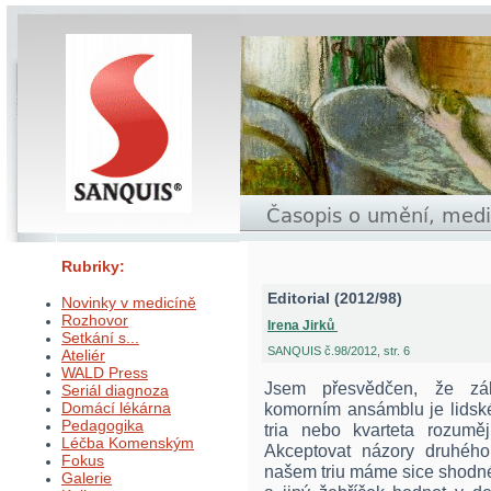
Rubriky:
Editorial (2012/98)
Novinky v medicíně
Rozhovor
Irena Jirků
Setkání s...
SANQUIS č.98/2012, str. 6
Ateliér
WALD Press
Jsem přesvědčen, že zá
Seriál diagnoza
Domácí lékárna
komorním ansámblu je lidské p
Pedagogika
tria nebo kvarteta rozuměj
Léčba Komenským
Akceptovat názory druhého
Fokus
našem triu máme sice shodné
Galerie