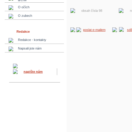
archiv
O očích
obsah čísla 98
r
O zubech
poslat e-mailem
sdí
Redakce
Redakce - kontakty
Napsali jste nám
napište nám