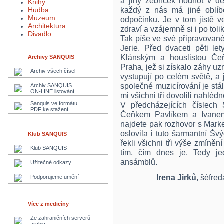
a jiný žebříček hodnot v d
Knihy
každý z nás má jiné oblíb
Hudba
Muzeum
odpočinku. Je v tom jistě v
Architektura
zdraví a vzájemně si i po toli
Divadlo
Tak píše ve své připravovan
Jerie. Před dvaceti pěti le
Klánským a houslistou Čeň
Archivy SANQUIS
Praha, jež si získalo záhy uzn
Archiv všech čísel
vystupují po celém světě, a 
společné muzicírování je stál
Archiv SANQUIS
ON-LINE listování
mi všichni tři dovolili nahléd
Sanquis ve formátu
V předcházejících číslech
PDF ke stažení
Čeňkem Pavlíkem a Ivanem 
najdete pak rozhovor s Mark
oslovila i tuto šarmantní Š
Klub SANQUIS
řekli všichni tři výše zmíně
Klub SANQUIS
tím, čím dnes je. Tedy je
ansámblů.
Užitečné odkazy
Irena Jirků
, šéfre
Podporujeme umění
Více z medicíny
Ze zahraničních serverů -