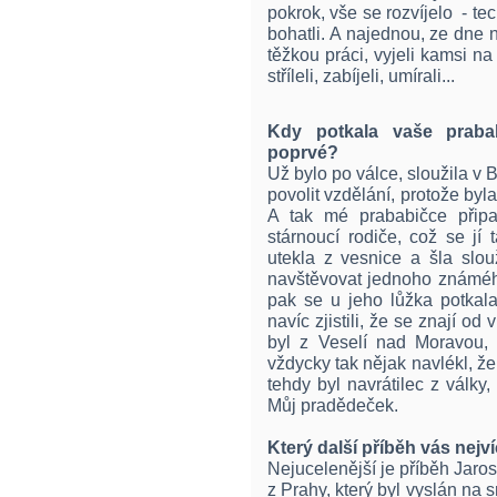
pokrok, vše se rozvíjelo - te
bohatli. A najednou, ze dne n
těžkou práci, vyjeli kamsi n
stříleli, zabíjeli, umírali...
Kdy potkala vaše praba
poprvé?
Už bylo po válce, sloužila v B
povolit vzdělání, protože byl
A tak mé prababičce připa
stárnoucí rodiče, což se jí t
utekla z vesnice a šla slo
navštěvovat jednoho známého
pak se u jeho lůžka potkala
navíc zjistili, že se znají od
byl z Veselí nad Moravou, 
vždycky tak nějak navlékl, že 
tehdy byl navrátilec z války,
Můj pradědeček.
Který další příběh vás nejví
Nejucelenější je příběh Jaros
z Prahy, který byl vyslán na s