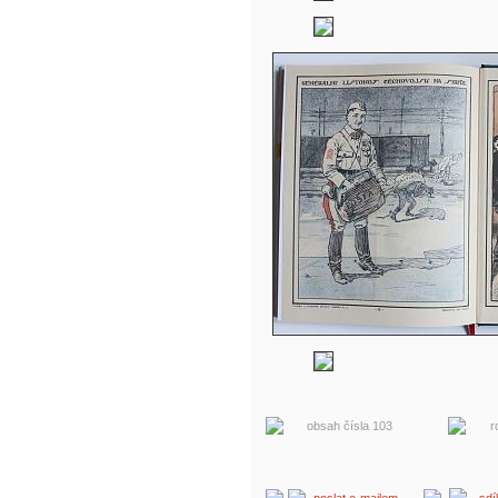
obsah čísla 103
r