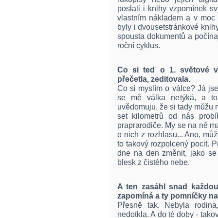
poslali i knihy vzpomínek s
vlastním nákladem a v moc 
byly i dvousetstránkové kni
spousta dokumentů a počínaj
roční cyklus.
Co si teď o 1. světové v
přečetla, zeditovala.
Co si myslím o válce? Já jse
se mě válka netýká, a to
uvědomuju, že si tady můžu 
set kilometrů od nás probí
praprarodiče. My se na ně m
o nich z rozhlasu... Ano, může
to takový rozpolcený pocit. 
dne na den změnit, jako se 
blesk z čistého nebe.
A ten zasáhl snad každou
zapomíná a ty pomníčky na 
Přesně tak. Nebyla rodina
nedotkla. A do té doby - takov