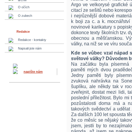
archiv
Argo ve velkorysé grafické 
O očích
citací ze sešitů nebo korespon
i nejrůznější dobové materiál
O zubech
k boji za c. a k. mocnářstv
novinové karikatury s popisk
Redakce
dokonce texty školních tzv. d
obecnou a měšťanskou. Vý
Redakce - kontakty
války, na niž se ve víru souč
Napsali jste nám
Kde se vůbec vzal nápad s
světové války? Důvodem by
Na začátku byla písemná p
paměti mých dvou pradědečků
napište nám
Jedny paměti byly písemn
zvuková nahrávka na Sone
šuplíku, ale někdy tak v roc
zveřejnit, dostat mezi lidi, 
poslední příležitost. Bylo mi
pozůstalosti doma má a nab
takových svědectví a udělat 
Za dalších 100 let spousta těc
že co měsíc se nějaký takový
jsem, jestli by to nezajíma
národa, až jsem se nakone