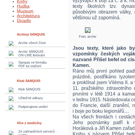
vyzývající k boji za c. a k. 
Knihy
texty školních tzv. dynas
Hudba
Muzeum
působivým obrazem války, 
Architektura
většinou už zapomíná.
Divadlo
Archivy SANQUIS
Foto: archiv
Archiv všech čísel
Jsou texty, které jako b
Archiv SANQUIS
vzpomínky českých voják
ON-LINE listování
nazvané Přišel befel od cís
Sanquis ve formátu
Kamen.
PDF ke stažení
Ráno můj první pohled padl 
prázdné, postříkáno lyzole
Klub SANQUIS
a proklínal jsem Viléma II. a 
11. pražského zdravotního 
Klub SANQUIS
prvními v létě 1914 a kamar
Užitečné odkazy
v lednu 1915. Následovala ce
do Francie, další zranění, 
Podporujeme umění
i boje po boku legionářů…
Na všech frontách i cestác
Jeho poznámky patří k ne
Více z medicíny
Horáková a Jiří Kamen zařadi
Ze zahraničních serverů -
Knihu s názvem Přišel befe