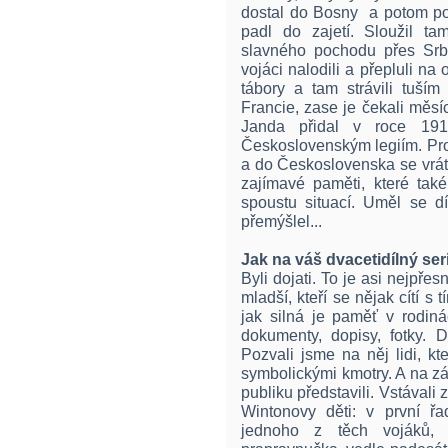
dostal do Bosny a potom p
padl do zajetí. Sloužil t
slavného pochodu přes Srbs
vojáci nalodili a přepluli na 
tábory a tam strávili tuším
Francie, zase je čekali měsí
Janda přidal v roce 191
Československým legiím. Prod
a do Československa se vrát
zajímavé paměti, které také
spoustu situací. Uměl se dí
přemýšlel...
Jak na váš dvacetidílný ser
Byli dojati. To je asi nejpřesn
mladší, kteří se nějak cítí s
jak silná je paměť v rodiná
dokumenty, dopisy, fotky. 
Pozvali jsme na něj lidi, kte
symbolickými kmotry. A na zá
publiku představili. Vstávali 
Wintonovy děti: v první řa
jednoho z těch vojáků,