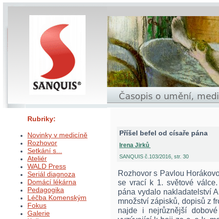
Rubriky:
Příšel befel od císaře pána
Novinky v medicíně
Rozhovor
Irena Jirků
Setkání s...
SANQUIS č.103/2016, str. 30
Ateliér
WALD Press
Rozhovor s Pavlou Horákovou
Seriál diagnoza
Domácí lékárna
se vrací k 1. světové válce
Pedagogika
pána vydalo nakladatelství 
Léčba Komenským
množství zápisků, dopisů z fr
Fokus
najde i nejrůznější dobové 
Galerie