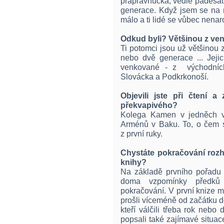
prapravnučka, vedle padesát
generace. Když jsem se na n
málo a ti lidé se vůbec nenaro
Odkud byli? Většinou z ve
Ti potomci jsou už většinou 
nebo dvě generace ... Jejich
venkované - z východních
Slovácka a Podkrkonoší.
Objevili jste při čtení 
překvapivého?
Kolega Kamen v jedněch 
Arménů v Baku. To, o čem s
z první ruky.
Chystáte pokračování rozh
knihy?
Na základě prvního pořadu i 
doma vzpomínky předk
pokračování. V první knize 
prošli víceméně od začátku do
kteří válčili třeba rok nebo 
popsali také zajímavé situa