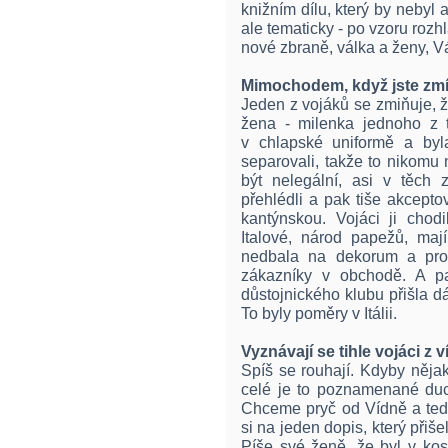
knižním dílu, který by nebyl 
ale tematicky - po vzoru roz
nové zbraně, válka a ženy, V
Mimochodem, když jste zmín
Jeden z vojáků se zmiňuje, ž
žena - milenka jednoho z 
v chlapské uniformě a byl
separovali, takže to nikomu
být nelegální, asi v těch z
přehlédli a pak tiše akcepto
kantýnskou. Vojáci ji chod
Italové, národ papežů, maj
nedbala na dekorum a pros
zákazníky v obchodě. A pa
důstojnického klubu přišla d
To byly poměry v Itálii.
Vyznávají se tihle vojáci z 
Spíš se rouhají. Kdyby nějak
celé je to poznamenané duc
Chceme pryč od Vídně a ted
si na jeden dopis, který přiše
Píše své ženě, že byl v kos