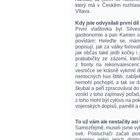
který má v Českém rozhlase
Vltava.
Kdy jste odvysílali první dí
První vlaštovka byl Silv
gastronomie a pan Kamen se 
povídám: Heleďte se, mám 
popisují, jak za války fixlova
jak občas také jedli kočky i
prababičky ze zázemí, která
z fronty na rekonvalescenc
vesničce se krásně vykrmil d
nemocných hus štítili, zabíje
nemohl pochopit, a tak se da
škubal a peří zpracovával do 
vznikl z toho zajímavý pořad,
z toho mohl být cyklus na pok
vojenských dopisů, pamětí a 
To už vám ale nestačily as
Samozřejmě, museli jsme vyhl
své. Posluchači začali pos
rukopisy nebo jejich digi