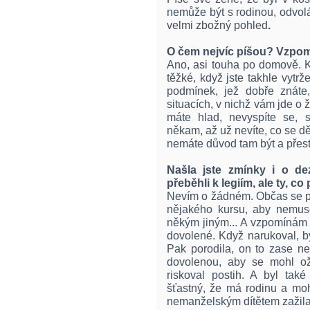
nemůže být s rodinou, odvolá
velmi zbožný pohled
.
O čem nejvíc píšou? Vzpo
Ano, asi touha po domově. Kd
těžké, když jste takhle vytr
podmínek, jež dobře znáte
situacích, v nichž vám jde o ž
máte hlad, nevyspíte se, s
někam, až už nevíte, co se děj
nemáte důvod tam být a přest
Našla jste zmínky i o de
přeběhli k legiím, ale ty, co 
Nevím o žádném. Občas se píš
nějakého kursu, aby nemusel
někým jiným... A vzpomínám 
dovolené. Když narukoval, by
Pak porodila, on to zase ne
dovolenou, aby se mohl ože
riskoval postih. A byl tak
šťastný, že má rodinu a moh
nemanželským dítětem zažila