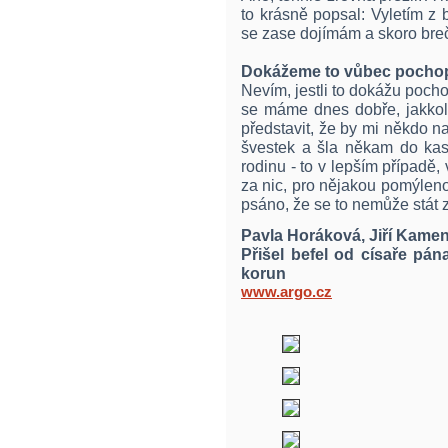
to krásně popsal: Vyletím z b
se zase dojímám a skoro breč
Dokážeme to vůbec pochop
Nevím, jestli to dokážu pocho
se máme dnes dobře, jakkol
představit, že by mi někdo na
švestek a šla někam do kasá
rodinu - to v lepším případě,
za nic, pro nějakou pomýleno
psáno, že se to nemůže stát z
Pavla Horáková, Jiří Kame
Přišel befel od císaře pán
korun
www.argo.cz