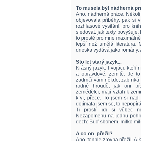
To musela být nádherná prá
Ano, nádherná práce. Několik
objevovala příběhy, pak si 
rozhlasové vysílání, pro kni
sledovat, jak texty povyšuje, 
to prostě pro mne maximálně 
lepší než umělá literatura.
dneska vydává jako romány. 
Sto let starý jazyk...
Krásný jazyk. I vojáci, kteří 
a opravdově, zemitě. Je to
zadrnčí vám někde, zabrnká n
rodné hroudě, jak oni píš
zemědělci, mají vztah k zemi
krvi, přece. To jsem si nad
dojímala jsem se, to nepopírá
Ti prostí lidi si vůbec n
Nezapomenu na jednu pohledn
dech: Buď sbohem, milko mile
A co on, přežil?
Ano, tenhle zrovna přežil. A 