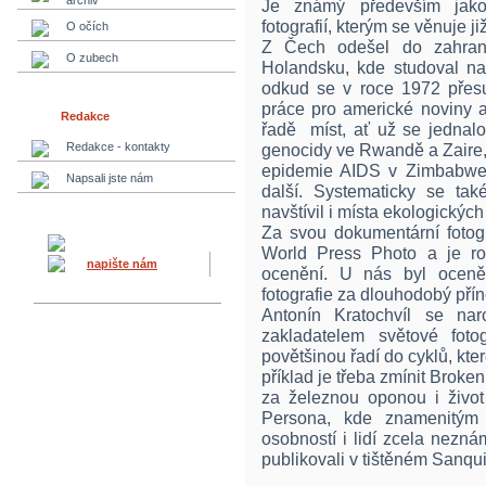
archiv
Je známý především jako 
fotografií, kterým se věnuje již
O očích
Z Čech odešel do zahran
O zubech
Holandsku, kde studoval na 
odkud se v roce 1972 přes
práce pro americké noviny a
Redakce
řadě míst, ať už se jednalo 
Redakce - kontakty
genocidy ve Rwandě a Zaire,
epidemie AIDS v Zimbabwe
Napsali jste nám
další. Systematicky se také
navštívil i místa ekologických 
Za svou dokumentární fotog
World Press Photo a je ro
napište nám
ocenění. U nás byl ocen
fotografie za dlouhodobý přín
Antonín Kratochvíl se na
zakladatelem světové foto
povětšinou řadí do cyklů, kte
příklad je třeba zmínit Broke
za železnou oponou i život
Persona, kde znamenitým
osobností i lidí zcela nezná
publikovali v tištěném Sanqui