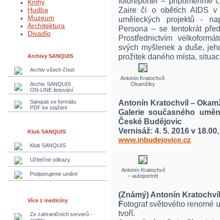
fotoreportér – připomeňme 
Knihy
Zaire či o obětích AIDS v
Hudba
Muzeum
uměleckých projektů - na
Architektura
Persona – se tentokrát před
Divadlo
Prostřednictvím velkoform
svých myšlenek a duše, jeho 
prožitek daného místa, situac
Archivy SANQUIS
Archiv všech čísel
Antonín Kratochvíl:
Archiv SANQUIS
Okamžiky
ON-LINE listování
Antonín Kratochvíl – Okamž
Sanquis ve formátu
PDF ke stažení
Galerie současného uměn
České Budějovic
Vernisáž: 4. 5. 2016 v 18.00,
Klub SANQUIS
www.inbudejovice.cz
Klub SANQUIS
Užitečné odkazy
Antonín Kratochvíl
Podporujeme umění
– autoportrét
(Známý) Antonín Kratochví
Více z medicíny
F
otograf světového renomé u
tvoří.
Ze zahraničních serverů -