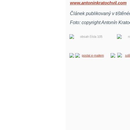
www.antoninkratochvil.com
Článek publikovaný v tištěn
Foto: copyright Antonín Krato
obsah čísla 105
r
poslat e-mailem
sdí