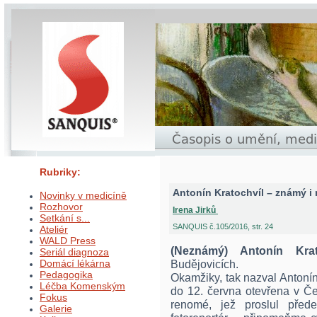
Rubriky:
Antonín Kratochvíl – známý i
Novinky v medicíně
Rozhovor
Irena Jirků
Setkání s...
SANQUIS č.105/2016, str. 24
Ateliér
WALD Press
(Neznámý) Antonín Krat
Seriál diagnoza
Domácí lékárna
Budějovicích.
Pedagogika
Okamžiky, tak nazval Antonín 
Léčba Komenským
do 12. června otevřena v Če
Fokus
renomé, jež proslul před
Galerie