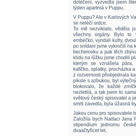
doléčení, vyzvedla jsem lit
týden apartmá v Puppu.
V Puppu? Ale v Karlových V
se neléčí srdce.
To mě nezviklalo, věděla j
všechny orgány. Bylo to v
embéčko, vyndali kufry, dvou
po snídani jsme vykročili na 
becherovku a pak těch zbýv
klidu na lůžku jsme chodili 
kterým se vznášela pára,
kafíčko, oplatky, procházka 
z rozvernosti přiobjednala ka
piksle s azbukou, byl výtečný
blokovalo, že každé zrníč
nezletilá, a tak jsem to sa
světový český spisovatel a j
smrti zavedla, byla úžasná by
Jakou cenu pro spisovatele b
Založila bych Nadaci Jana 
stipendium jednomu českém
dvaačtyřicet let.