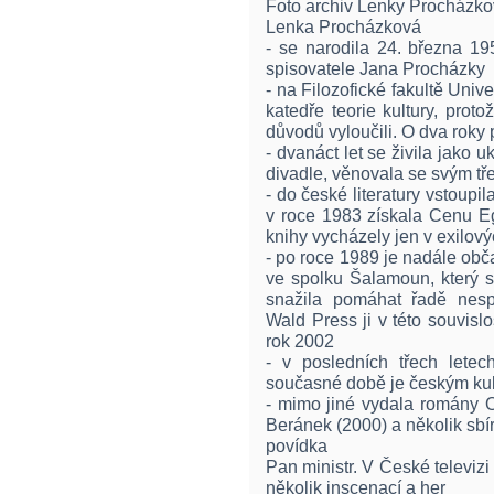
Foto archiv Lenky Procházk
Lenka Procházková
- se narodila 24. března 19
spisovatele Jana Procházky
- na Filozofické fakultě Univ
katedře teorie kultury, protož
důvodů vyloučili. O dva roky
- dvanáct let se živila jako
divadle, věnovala se svým tř
- do české literatury vstou
v roce 1983 získala Cenu E
knihy vycházely jen v exilov
- po roce 1989 je nadále obč
ve spolku Šalamoun, který s
snažila pomáhat řadě nespra
Wald Press ji v této souvis
rok 2002
- v posledních třech letech
současné době je českým kult
- mimo jiné vydala romány O
Beránek (2000) a několik sbír
povídka
Pan ministr. V České televizi 
několik inscenací a her