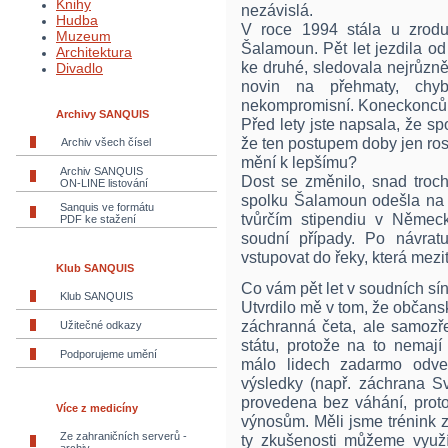
Knihy
nezávislá.
Hudba
V roce 1994 stála u zrodu
Muzeum
Šalamoun. Pět let jezdila od
Architektura
ke druhé, sledovala nejrůzn
Divadlo
novin na přehmaty, chy
nekompromisní. Koneckonců, 
Archivy SANQUIS
Před lety jste napsala, že s
že ten postupem doby jen rost
Archiv všech čísel
mění k lepšímu?
Archiv SANQUIS
Dost se změnilo, snad troc
ON-LINE listování
spolku Šalamoun odešla na 
Sanquis ve formátu
tvůrčím stipendiu v Němec
PDF ke stažení
soudní případy. Po návra
vstupovat do řeky, která mezi
Klub SANQUIS
Co vám pět let v soudních sí
Klub SANQUIS
Utvrdilo mě v tom, že občans
záchranná četa, ale samozř
Užitečné odkazy
státu, protože na to nemají
Podporujeme umění
málo lidech zadarmo odved
výsledky (např. záchrana Sv
provedena bez váhání, prot
Více z medicíny
výnosům. Měli jsme trénink z
Ze zahraničních serverů -
ty zkušenosti můžeme využí