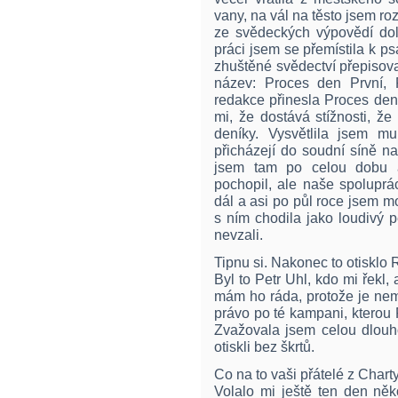
vany, na vál na těsto jsem ro
ze svědeckých výpovědí dol
práci jsem se přemístila k ps
zhuštěné svědectví přepisova
název: Proces den První,
redakce přinesla Proces den
mi, že dostává stížnosti, že
deníky. Vysvětlila jsem mu
přicházejí do soudní síně na
jsem tam po celou dobu a
pochopil, ale naše spoluprá
dál a asi po půl roce jsem 
s ním chodila jako loudivý 
nevzali.
Tipnu si. Nakonec to otisklo R
Byl to Petr Uhl, kdo mi řekl,
mám ho ráda, protože je nem
právo po té kampani, kterou
Zvažovala jsem celou dlouho
otiskli bez škrtů.
Co na to vaši přátelé z Chart
Volalo mi ještě ten den něk