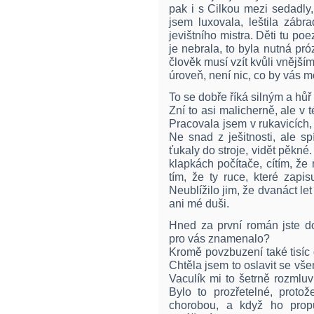
pak i s Cilkou mezi sedadly,
jsem luxovala, leštila zábr
jevištního mistra. Děti tu po
je nebrala, to byla nutná próz
člověk musí vzít kvůli vnějším
úroveň, není nic, co by vás m
To se dobře říká silným a hůř 
Zní to asi malicherně, ale v 
Pracovala jsem v rukavicích,
Ne snad z ješitnosti, ale sp
ťukaly do stroje, vidět pěkné
klapkách počítače, cítím, ž
tím, že ty ruce, které zapi
Neublížilo jim, že dvanáct let
ani mé duši.
Hned za první román jste 
pro vás znamenalo?
Kromě povzbuzení také tisíc
Chtěla jsem to oslavit se všem
Vaculík mi to šetrně rozmluvi
Bylo to prozřetelné, proto
chorobou, a když ho propu