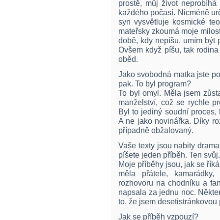
prostě, můj život neprobíhá
každého počasí. Nicméně určit
syn vysvětluje kosmické teo
mateřsky zkoumá moje milost
době, kdy nepíšu, umím být 
Ovšem když píšu, tak rodina
oběd.
Jako svobodná matka jste por
pak. To byl program?
To byl omyl. Měla jsem zůst
manželství, což se rychle p
Byl to jediný soudní proces, 
A ne jako novinářka. Díky r
případně obžalovaný.
Vaše texty jsou nabity drama
píšete jeden příběh. Ten svůj.
Moje příběhy jsou, jak se ří
měla přátele, kamarádky, 
rozhovoru na chodníku a fa
napsala za jednu noc. Někter
to, že jsem desetistránkovou 
Jak se příběh vzpouzí?