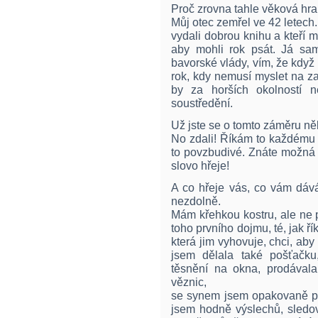
Proč zrovna tahle věková hr
Můj otec zemřel ve 42 letech.
vydali dobrou knihu a kteří m
aby mohli rok psát. Já sa
bavorské vlády, vím, že kdy
rok, kdy nemusí myslet na za
by za horších okolností n
soustředění.
Už jste se o tomto záměru ně
No zdali! Říkám to každému n
to povzbudivé. Znáte možná to
slovo hřeje!
A co hřeje vás, co vám dává
nezdolně.
Mám křehkou kostru, ale ne 
toho prvního dojmu, té, jak ří
která jim vyhovuje, chci, aby
jsem dělala také pošťačku,
těsnění na okna, prodávala
věznic,
se synem jsem opakovaně pob
jsem hodně výslechů, sledov