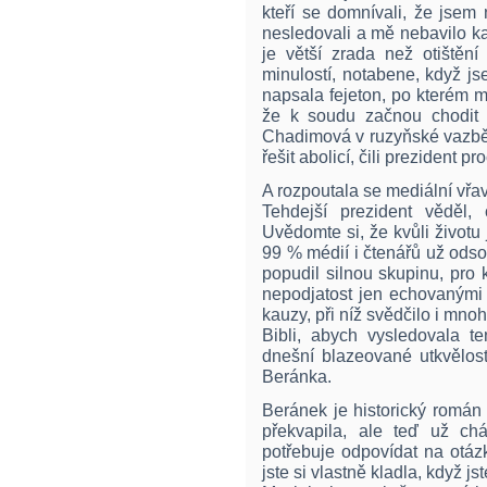
kteří se domnívali, že jsem
nesledovali a mě nebavilo ka
je větší zrada než otištěn
minulostí, notabene, když j
napsala fejeton, po kterém mi
že k soudu začnou chodit ta
Chadimová v ruzyňské vazbě
řešit abolicí, čili prezident pr
A rozpoutala se mediální vřav
Tehdejší prezident věděl,
Uvědomte si, že kvůli život
99 % médií i čtenářů už odsou
popudil silnou skupinu, pro 
nepodjatost jen echovanými 
kauzy, při níž svědčilo i mno
Bibli, abych vysledovala t
dnešní blazeované utkvělos
Beránka.
Beránek je historický román
překvapila, ale teď už chá
potřebuje odpovídat na otázk
jste si vlastně kladla, když js