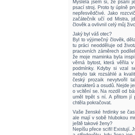
Myslela jsem si, že psaní je
psací stroj. Proto ty úplně pr
nepřesvědčivé. Jako rozcvič
začátečník učí od Mistra, j
člověk a ovlivnil celý můj živo
Jaký byl váš otec?
Byl to výjimečný člověk, děl
tu práci neodděluje od život
pracovních záměrech podílel
že moje maminka byla inspir
věrná bytost, která věřila 
podmínky. Kdyby si vzal se
nebylo tak rozsáhlé a kvali
český prozaik nevytvořil t
charakterů a osudů. Nejde jen
o vcítění se. Na rozdíl od bás
uměl trpět s ní. A přitom j
chtěla pokračovat.
Vaše ženské hrdinky se čast
ale mají v sobě hlubokou mr
ještě takové ženy?
Nepíšu přece scifi! Existují.
a středověku, kdy žena jen 