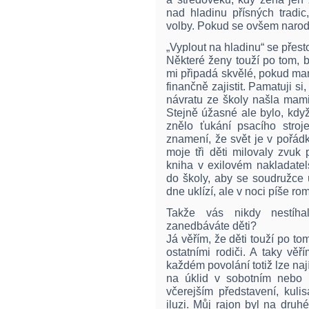
nad hladinu přísných tradi
volby. Pokud se ovšem narodi
„Vyplout na hladinu“ se přes
Některé ženy touží po tom, 
mi připadá skvělé, pokud ma
finančně zajistit. Pamatuji si
návratu ze školy našla mam
Stejně úžasné ale bylo, kdy
znělo ťukání psacího stroj
znamení, že svět je v pořádk
moje tři děti milovaly zvuk
kniha v exilovém nakladatel
do školy, aby se soudružce 
dne uklízí, ale v noci píše ro
Takže vás nikdy nestíha
zanedbáváte děti?
Já věřím, že děti touží po tom
ostatními rodiči. A taky věř
každém povolání totiž lze nají
na úklid v sobotním nebo 
včerejším představení, kulis
iluzi. Můj rajon byl na dru