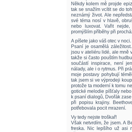
Někdy kolem mě projde epizo
tak se snažím vcítit se do to
neznámý život. Ale nepředst
své téma nosí v hlavě, obru
nebo luxovat. Vařit nejde,
promýšlím příběhy při procház
A píšete jako váš otec v noci
Psaní je osamělá záležitost
jsou v ateliéru lidé, ale mně 
takže si často pouštím hudb
součástí inspirace, není je
nálady, ale i o rytmus. Při p
moje postavy pohybují téměř
tak jsem si ve výprodeji kou
protože ta moderní k tomu neš
gotické melodie píšťaly nebo
k psaní dialogů, Dvořák zase
při popisu krajiny. Beethov
potřebovala pocit mrazení.
Vy tedy nejste troškař!
Však netvrdím, že jsem. A Be
freska. Nic lepšího už asi