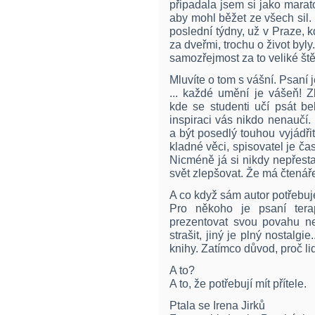
připadala jsem si jako marat
aby mohl běžet ze všech sil. N
poslední týdny, už v Praze,
za dveřmi, trochu o život byly
samozřejmost za to veliké ště
Mluvíte o tom s vášní. Psaní j
... každé umění je vášeň! Z
kde se studenti učí psát bel
inspiraci vás nikdo nenaučí. 
a být posedlý touhou vyjádřit
kladné věci, spisovatel je č
Nicméně já si nikdy nepřestan
svět zlepšovat. Že má čtenář
A co když sám autor potřebu
Pro někoho je psaní terap
prezentovat svou povahu n
strašit, jiný je plný nostalgi
knihy. Zatímco důvod, proč lid
A to?
A to, že potřebují mít přítele.
Ptala se Irena Jirků