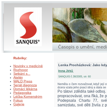
Rubriky:
Lenka Procházková: Jako kdy
Novinky v medicíně
Rozhovor
Irena Jirků
Setkání s...
SANQUIS č.38/2005, str. 60
Ateliér
WALD Press
Neměla o čem rozvažovat, když její ot
Seriál diagnoza
dcera vzala jeho psací stroj a stala se
Domácí lékárna
Po tátovi zdědila také odbo
Pedagogika
propracovávat, ona říká, že př
Léčba Komenským
Podepsala Chartu 77, sv
Fokus
Galerie
samizdatu, své děti živila z 