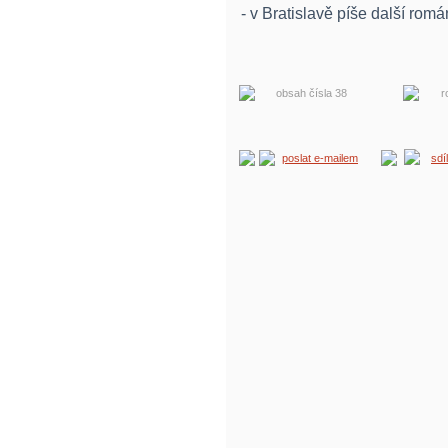
- v Bratislavě píše další romá
obsah čísla 38
r
poslat e-mailem
sdí