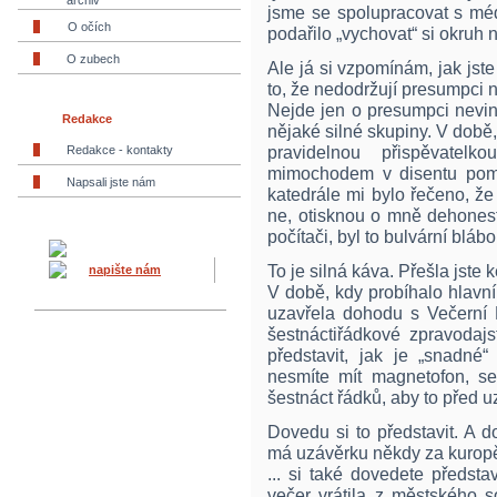
archiv
jsme se spolupracovat s méd
O očích
podařilo „vychovat“ si okruh n
O zubech
Ale já si vzpomínám, jak jste 
to, že nedodržují presumpci n
Nejde jen o presumpci nevin
Redakce
nějaké silné skupiny. V době,
pravidelnou přispěvatel
Redakce - kontakty
mimochodem v disentu pomá
Napsali jste nám
katedrále mi bylo řečeno, ž
ne, otisknou o mně dehonest
počítači, byl to bulvární bláb
To je silná káva. Přešla jste
napište nám
V době, kdy probíhalo hlavn
uzavřela dohodu s Večerní
šestnáctiřádkové zpravodajs
představit, jak je „snadné
nesmíte mít magnetofon, se
šestnáct řádků, aby to před u
Dovedu si to představit. A d
má uzávěrku někdy za kuropěn
... si také dovedete předsta
večer vrátila z městského s