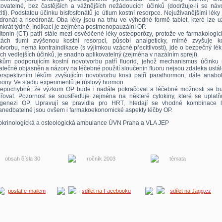
kovatelné, bez častějších a vážnějších nežádoucích účinků (dodržuje-li se náv
ití). Podstatou účinku bisfosfonátů je útlum kostní resorpce. Nejužívanějšími léky
dronát a risedronát. Oba léky jsou na trhu ve výhodné formě tablet, které lze u
nkrát týdně. Indikací je zejména postmenopauzální OP.
itonin (CT) patří stále mezi osvědčené léky osteoporózy, protože ve farmakologi
ách tlumí zvýšenou kostní resorpci, působí analgeticky, mírně zvyšuje ko
tvorbu, nemá kontraindikace (s výjimkou vzácné přecitlivosti), jde o bezpečný lé
ích vedlejších účinků, je snadno aplikovatelný (zejména v nazálním spreji).
kům podporujícím kostní novotvorbu patří fluorid, jehož mechanismus účinku 
atečně objasněn a názory na léčebné použití sloučenin fluoru nejsou zdaleka ustá
rspektivním lékům zvyšujícím novotvorbu kosti patří parathormon, dále anabol
ony. Ve stadiu experimentů je růstový hormon.
epochybné, že výzkum OP bude i nadále pokračovat a léčebné možnosti se b
iřovat. Pozornost se soustřeďuje zejména na některé cytokiny, které se uplatňu
ogenezi OP. Upravují se pravidla pro HRT, hledají se vhodné kombinace l
nedbatelné jsou ovšem i farmakoekonomické aspekty léčby OP.
krinologická a osteologická ambulance ÚVN Praha a VLA JEP
obsah čísla 30
ročník 2003
témata
poslat e-mailem
sdílet na Facebooku
sdílet na Jagg.cz