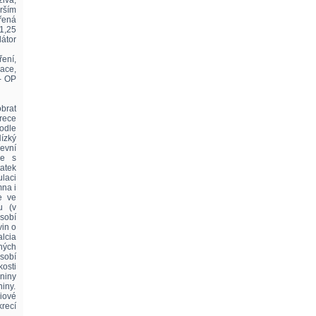
živa,
irším
řená
(1,25
átor
ení,
ace,
- OP
brat
rece
Podle
ízký
evní
ne s
tatek
laci
mna i
e ve
u (v
sobí
vin o
lcia
iných
ůsobí
osti
niny
niny.
iové
recí