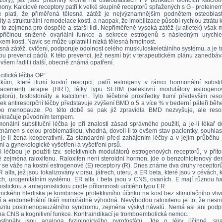
zory), jež jsou přítomny kromě na osteoblastech i v buňkách tvořících kalciotr
ony. Kalciové receptory patří k velké skupině receptorů spřažených s G - proteinem
e platí, že přiměřená tělesná zátěž je nejvýznamnějším podnětem osteoblast
vity a strukturální remodelace kosti, a naopak, že imobilizace působí rychlou ztrátu k
í to zejména pro dospělé a starší lidi. Nepřiměřeně vysoká zátěž (u atletek) však
příčinou snížené ovariální funkce a sekrece estrogenů s následným urychl
kem kosti. Navíc se může uplatnit i nízká tělesná hmotnost.
sná zátěž, cvičení, podporuje odolnost celého muskuloskeletálního systému, a je t
tou prevencí pádů. K této prevenci, jež nesmí být v terapeutickém plánu zanedbá
ovšem řadit i další, obecně známá opatření.
cifická léčba OP“
kům, které tlumí kostní resorpci, patří estrogeny v rámci hormonální substit
lacement) terapie (HRT), látky typu SERM (selektivní modulátory estrogeno
ptorů), bisfosfonáty a kalcitonin. Tyto léčebné prostředky tlumí především reso
ek antiresorpční léčby představuje zvýšení BMD o 5 a více % v bederní páteři bě
 po menopauze. Po této době se pak již zpravidla BMD nezvyšuje, ale reso
kračuje původním tempem.
onální substituční léčba je při znalosti zásad správného použití, a je-li lékař 
námen s celou problematikou, vhodná, dovolí-li to ovšem stav pacientky, souhlasí
 je-li žena kooperativní. Za standardní před zahájením léčby a v jejím průběhu
rní a gynekologické vyšetření a vyšetření prsů.
í léčbou je použití tzv. selektivních modulátorů estrogenových receptorů, v pří
 zejména raloxifenu. Raloxifen není steroidní hormon, jde o benzothiofenový der
ý se váže na kostní estrogenové (E) receptory (R). Dnes známe dva druhy receptor
R alfa, jež jsou lokalizovány v prsu, játrech, uteru, a ER beta, které jsou v cévách, k
ích, urogenitálním systému. ER alfa i beta jsou v CNS, ovariích. E mají různou fu
istickou a antagonistickou podle přítomnosti určitého typu ER.
inického hlediska je kombinace protektivního účinku na kost bez stimulačního vli
í a endometriální tkáň mimořádně výhodná. Nevýhodou raloxifenu je to, že nesni
nzitu postmenopauzálního syndromu, zejména výskyt návalů. Nemá asi ani podp
 na CNS a kognitivní funkce. Kontraindikací je tromboembolická nemoc.
fosfonáty jsou analoga fyziologického pyrofosfátu. Jde o léky účinné, sn