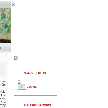
SANQUIS PLUS
mním
ečným
Vstupte
yroid
stav,
ývaly
by a
vány
GALERIE SANQUIS