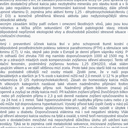
šeobecný souhlas s tím, že základní podmínkou úspěšné léčby OP jsou správná vý
evším dostatečný přívod kalcia jako nezbytného minerálu pro stavbu kosti a v š
lu jako regulátoru kalciotropní hormonální kalciové homeostázy, dále přimě
upnost vitaminu D, zejména jeho aktivní formy 1,25 - dihydroxycholekalciferolu 
2 D3) a konečně přiměřená tělesná aktivita jako nejfyziologičtější stimul
blastické aktivity.
ecným zásadám léčby patří ovšem i omezení škodlivých vlivů, jako jsou kouř
oholismus a léčba příčin sekundární OP (různé patologické stavy, intoxik
děpodobně nepříznivé ekologické vlivy a dlouhodobě působící stresové situace 
 civilizační choroba).
cium
ebný i preventivní účinek kalcia tkví v jeho schopnosti tlumit kostní o
děpodobně prostřednictvím poklesu sekrece parathormonu (PTH) a stimulace sek
itoninu (CT). U nás, stejně jako jinde v Evropě je denní příjem vápníku nízký. 
ich odhadů činí zhruba 700 mg namísto doporučovaných 1000 až 1500 mg. N
em je u zdravých mladých osob kompenzován zvýšenou střevní absorpcí. Tento stř
ptační fenomén, podmíněný zvýšenou tvorbou 1,25 (OH)2D3, však sláb
upujícím věkem a ve stáří většinou mizí zcela. Proto také jsou starší lidé na nedos
níku podstatně citlivější než osoby mladé. Zjistili jsme, že v naší popu
esátiletých a starších je 5 % osob s kalcémií nižší než 2,0 mmol/l. U 12 % je příto
vitaminóza D (25 -hydroxycholekalciferol). Zásah do homeostázy kalcia můž
ch věkových kategoriích nastávat také vlivem nadměrného přijímání fosfor
onádách) a při nadbytku příjmu soli. Nadměrný příjem bílkovin (masa) pů
ogenně a zvyšují se ztráty kalcia močí. Při každém zvýšení příjmů živočišných bílko
 nebo při zvýšeném příjmu o 2,3 g soli denně nastane zvýšení vylučovaného ka
 za 24 hod. o 1 mmol. Také hyperinzulinémie při nadbytku příjmu cukru nebo z j
dů může být doprovázena hyperkalciurií. Vysoký přívod tuků (opět častý u nás) p
linorezistenci a porušenou glukózovou toleranci, jež může vyústit v úbytek k
bně jako u diabetu. Doporučovaná vláknina má i své negativní stránky. Vlák
ují střevní absorpci kalcia vazbou na fytát a oxalát, s nimiž tvoří nerozpustné slouče
ium v dostatečném množství má nepochybně důležitou úlohu při udržení kalc
ostázy. Týká se to zejména celé metabolické sekvence, iniciované zvýšenou sek