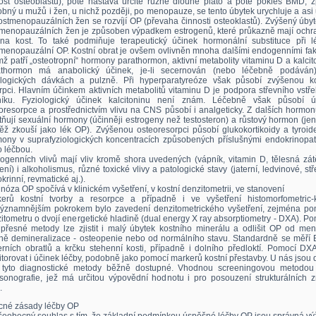
ost osteoblastů), poté nastává určité různě dlouhé plató a poté pokles BMD, z
bný u mužů i žen, u nichž později, po menopauze, se tento úbytek urychluje a asi
stmenopauzálních žen se rozvíjí OP (převaha činnosti osteoklastů). Zvýšený úby
menopauzálních žen je způsoben výpadkem estrogenů, které průkazně mají ochr
 na kost. To také podmiňuje terapeutický účinek hormonální substituce při l
menopauzální OP. Kostní obrat je ovšem ovlivněn mnoha dalšími endogenními fakt
mž patří „osteotropní“ hormony parathormon, aktivní metabolity vitaminu D a kalcit
athormon má anabolický účinek, je-li secernován (nebo léčebně podáván
ologických dávkách a pulzně. Při hyperparatyreóze však působí zvýšenou ko
rpci. Hlavním účinkem aktivních metabolitů vitaminu D je podpora střevního vstř
níku. Fyziologický účinek kalcitoninu není znám. Léčebně však působí ú
oresorpce a prostřednictvím vlivu na CNS působí i analgeticky. Z dalších hormo
tňují sexuální hormony (účinněji estrogeny než testosteron) a růstový hormon (je
ěž zkouší jako lék OP). Zvýšenou osteoresorpci působí glukokortikoidy a tyroid
ony v suprafyziologických koncentracích způsobených příslušnými endokrinopat
 léčbou.
ogenních vlivů mají vliv kromě shora uvedených (vápník, vitamin D, tělesná zát
ení) i alkoholismus, různé toxické vlivy a patologické stavy (jaterní, ledvinové, stř
krinní, revmatické aj.).
nóza OP spočívá v klinickém vyšetření, v kostní denzitometrii, ve stanovení
erů kostní tvorby a resorpce a případně i ve vyšetření histomorfometric-
ýznamnějším pokrokem bylo zavedení denzitometrického vyšetření, zejména po
itometru o dvojí energetické hladině (dual energy X ray absorptiometry - DXA). P
 přesné metody lze zjistit i malý úbytek kostního minerálu a odlišit OP od men
ně demineralizace - osteopenie nebo od normálního stavu. Standardně se měří
rních obratlů a krčku stehenní kosti, případně i dolního předloktí. Pomocí DXA
torovat i účinek léčby, podobně jako pomocí markerů kostní přestavby. U nás jsou
 tyto diagnostické metody běžně dostupné. Vhodnou screeningovou metodou 
asonografie, jež má určitou výpovědní hodnotu i pro posouzení strukturálních 
.
né zásady léčby OP