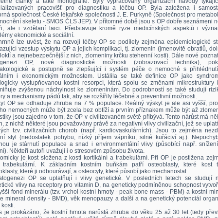
etné články a také monografie. Byly vypracovány organizační návody týkajíc
ializovaných pracovišť pro diagnostiku a léčbu OP. Byla založena i samost
rná společnost České lékařské společnosti J. E. Purkyně (Společnost pro metabo
ocnění skeletu - SMOS ČLS JEP). V přítomné době jsou s OP dobře seznámeni n
ři, ale i vzdělaní laici. Představuje kromě ryze medicínských aspektů i význ
lémy ekonomické a sociální.
rnně lze uvést, že na rozvoji léčby OP se podílely zejména epidemiologické st
azující vzestup výskytu OP a jejích komplikací, tj. zlomenin (jmenovitě obratlů, do
loktí a nejnebezpečnější z nich, zlomeniny krčku stehenní kosti). Dále nové pozna
ogenezi OP, nové diagnostické možnosti (zobrazovací technika), pok
akologické a postupně se zlepšující i systém péče o nemocné s přihlédnut
iálním i ekonomickým možnostem. Ustálila se také definice OP jako syndro
logicky vystupňovanou kostní resorpcí, která spolu se změnami mikrostruktury k
iňuje zvýšenou náchylnost ke zlomeninám. Do podrobností se také studují rizi
ory a mechanismy pádů tak, aby se rozšířily léčebné a preventivní možnosti.
yt OP se odhaduje zhruba na 7 % populace. Reálný výskyt je ale asi vyšší, pro
o nemocných může být zcela bez obtíží a prvním příznakem může být až zlomen
istiky jsou zajedno v tom, že OP v civilizovaném světě přibývá. Tento nárůst má ně
in, z nichž některé jsou považovány právě za negativní vlivy civilizační, jež se uplatň
ných tzv. civilizačních chorob (např. kardiovaskulárních). Jsou to zejména nez
tní styl (nedostatek pohybu, nízký příjem vápníku, silné kuřáctví aj.). Nepoch
inou je stárnutí populace a snad i environmentální vlivy (působící např. sníže
ní). Někteří autoři uvažují i o stresovém způsobu života.
omicky je kost složena z kosti kortikální a trabekulární. Při OP je postižena ze
 trabekulární. K základním kostním buňkám patří osteoblasty, které kost tv
oklasty, které ji odbourávají, a osteocyty, které působí jako mechanostat.
togenezi OP se uplatňují i vlivy genetické. V posledních letech se studují n
tické vlivy na receptory pro vitamin D, na geneticky podmíněnou schopnost vytvoř
yšší fond minerálu (tzv. vrchol kostní hmoty - peak bone mass - PBM) a kostní mi
e mineral density - BMD), věk menopauzy a další a na genetický potenciál organ
 kosti.
 je prokázáno, že kostní hmota narůstá zhruba do věku 25 až 30 let (tedy přev