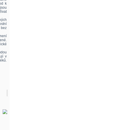
od k
 jsou
žívat
ckých
stní
k bez
není
lené.
ické
udou
jí v
éků.