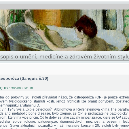
eoporóza (Sanquis č.30)
UIS č.30/2003, str. 18
ba do poloviny 20. století převládal názor, že osteoporóza (OP) je pouze extré
evem fyziologického stárnutí kosti, jehož rychlosti lze bránit pohybem, dostat
mem vápníku a vitaminu D.
 v r. 1948 vyšla „bible osteologů“, Albrightova a Reifensteinova kniha The parath
ds and metabolic bone disease, bylo zřejmé, že OP je prokazatelně patologický 
rom, který má více příčin. Od té doby se také začaly množit práce, které se OP zab
lediska epidemiologie, patogeneze, diagnostických možností a ovšem i léč
ence. Stavu aktuálních poznatků v naší literatuře koncem 20. století byly věno