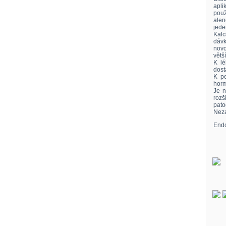
apli
použ
alen
jede
Kalc
dávk
novo
větš
K lé
dost
K pe
horm
Je n
rozš
pat
Neza
Endo