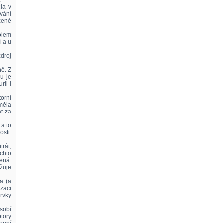
.
ia v
vání
ížené
holem
 a u
zdroj
ně. Z
ou je
rii i
torní
měla
át za
 a to
sti.
trát,
ěchto
ená.
žuje
ia (a
izaci
rvky
ůsobí
tory