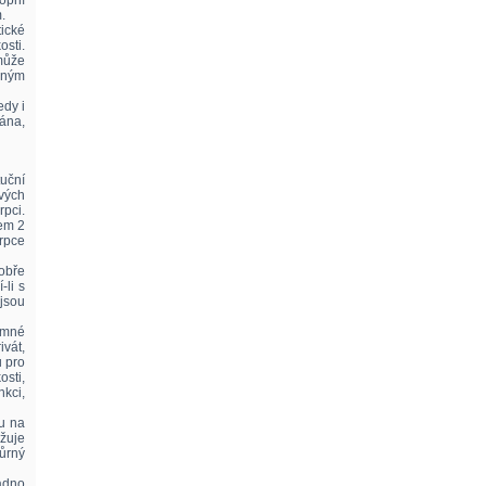
opní
.
ické
osti.
 může
eným
edy i
vána,
uční
vých
rpci.
hem 2
rpce
dobře
-li s
 jsou
tomné
ivát,
ů pro
osti,
nkci,
vu na
žuje
ůrný
adno