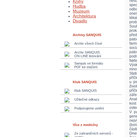
nesč
Knihy
spec
Hudba
odbo
Muzeum
onem
Architektura
léka
Divadlo
prob
Souh
prok
před
Archivy SANQUIS
pat
farm
Archiv všech čísel
soc
pato
Archiv SANQUIS
ON-LINE listování
podm
fakt
Sanquis ve formátu
Výsk
PDF ke stažení
mnoh
Stat
příč
u ji
Klub SANQUIS
živo
příč
Klub SANQUIS
záře
Anat
Užitečné odkazy
kost
oste
Podporujeme umění
V pa
gene
nejv
(bon
Více z medicíny
části
Dnes
Ze zahraničních serverů -