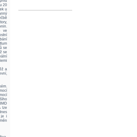
prvu
 u 20
tek u
anný
éčbě
ory,
onin.
) ve
stní
ebání
tlum
nů se
nž se
eální
iemi
ěž a
evní,
kém.
mocí
omocí
šího
 BMD
 lze
 dnes
je i
změn