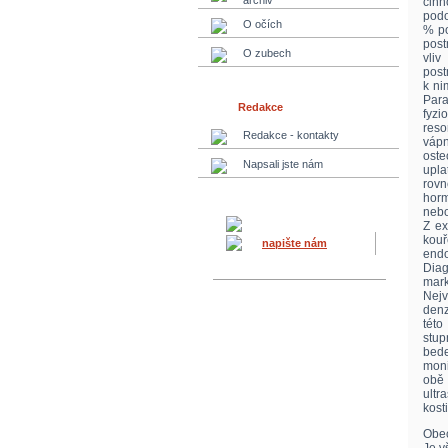
archiv
činn
podo
O očích
% po
post
O zubech
vliv
post
k ni
Par
Redakce
fyzi
reso
Redakce - kontakty
váp
oste
Napsali jste nám
upla
rovn
horm
nebo
Z ex
kouř
napište nám
endo
Diag
mark
Nejv
denz
této
stup
bede
moni
obě
ultr
kosti
Obec