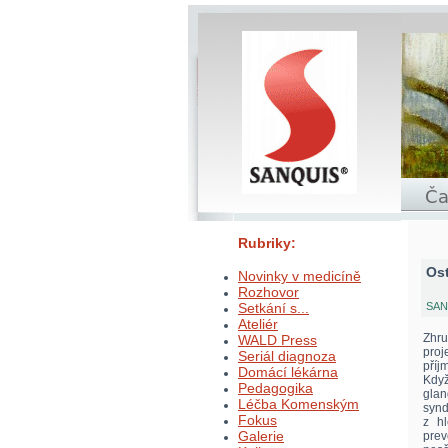
Rubriky:
Ost
Novinky v medicíně
Rozhovor
Setkání s...
SANQ
Ateliér
Zhru
WALD Press
proj
Seriál diagnoza
příj
Domácí lékárna
Když
Pedagogika
glan
Léčba Komenským
synd
Fokus
z h
Galerie
prev