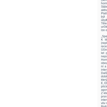
(sen
horm
Stál
akti
Plat
být 
úbyt
Těle
urči
lze 
„Spe
K lé
(rep
rece
Účin
let
nepo
Horm
obez
ní a
inte
Dalš
době
kter
E, E
plíc
agon
Z kl
prsn
inte
vliv
Bis