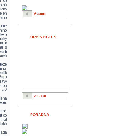
í se
atná
lická
ejen
Vstupte
amné
udie
lního
tky o
ORBIS PICTUS
roky
ím k
mu s
osti
kové
tože
ina.
kolik
ují i
dravý
ybnou
ní UV
vstupte
jména
oří,
apř.
PORADNA
it co
nerál
ické
ládá