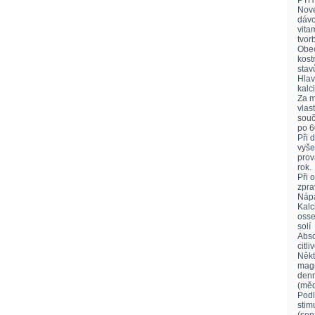
PTH 
Nové
dávc
vita
tvor
Obec
kost
stav
Hlav
kalc
Za m
vlas
souč
po 6
Při 
vyše
prov
rok.
Při 
zpra
Nápa
Kalc
osse
solí
Abso
citl
Někt
magn
denn
(měď
Podl
stim