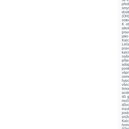
Je v
před
smys
dost
(OH)
osteo
K ob
alk
prav
jako
Kal
Léč
prav
kalc
naš
příj
ada
post
váp
osmd
hypo
vše
lim
acid
40 g
močí
důvo
inzu
podo
sniž
Kalc
home