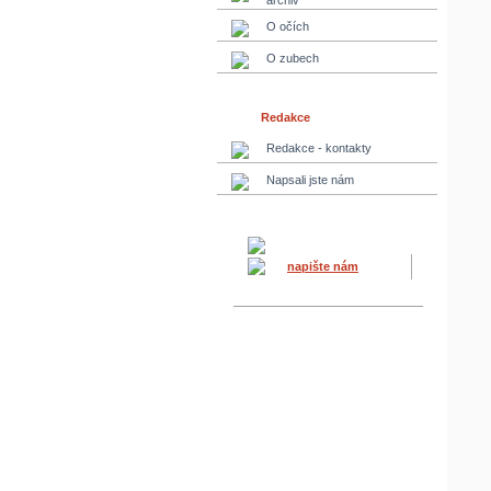
archiv
O očích
O zubech
Redakce
Redakce - kontakty
Napsali jste nám
napište nám