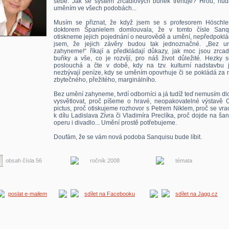
sebe. Jak se systém zrcadlových buněk trénuje? Hrou, hud
uměním ve všech podobách...
Musím se přiznat, že když jsem se s profesorem Höschl
doktorem Španielem domlouvala, že v tomto čísle Sanq
otiskneme jejich pojednání o neurovědě a umění, nepředpoklá
jsem, že jejich závěry budou tak jednoznačné. „Bez u
zahyneme!“ říkají a předkládají důkazy, jak moc jsou zrcad
buňky a vše, co je rozvíjí, pro náš život důležité. Hezky s
poslouchá a čte v době, kdy na tzv. kulturní nadstavbu j
nezbývají peníze, kdy se uměním opovrhuje či se pokládá za 
zbytečného, přežitého, marginálního.
Bez umění zahyneme, tvrdí odborníci a já tudíž teď nemusím d
vysvětlovat, proč píšeme o hravé, neopakovatelné výstavě O
pictus, proč otiskujeme rozhovor s Petrem Niklem, proč se vr
k dílu Ladislava Zívra či Vladimíra Preclíka, proč dojde na ša
operu i divadlo... Umění prostě potřebujeme.
Doufám, že se vám nová podoba Sanquisu bude líbit.
obsah čísla 56
ročník 2008
témata
poslat e-mailem
sdílet na Facebooku
sdílet na Jagg.cz