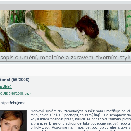
torial (56/2008)
na Jirků
UIS č.56/2008, str. 4
ní potřebujeme
Nervový systém tzv. zrcadlových buněk nám umožňuje se vží
toho, co druzí dělají, pochopit, co zamýšlejí. Tato schopnost d
kdysi lidem možnost přežít, naučili se odhadovat záměry proti
a bránit se. Dnes onu schopnost také potřebujeme, byť neboj
o holý život. Poskytuje nám možnost pochopit druhé a také 