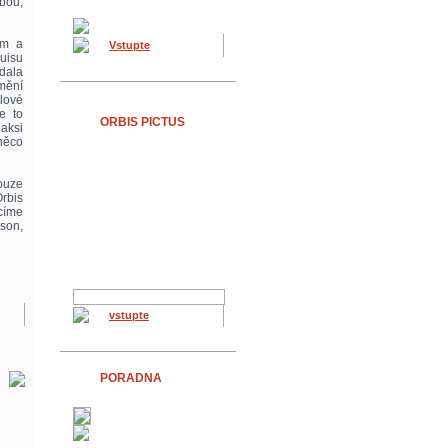
bou,
em a
Vstupte
uisu
dala
mění
lové
e to
ORBIS PICTUS
aksi
něco
louze
rbis
acíme
nson,
vstupte
PORADNA