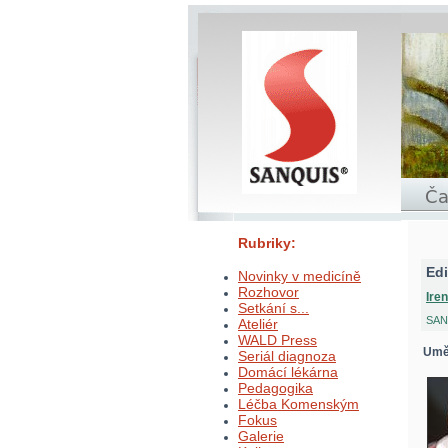
Rubriky:
Edi
Novinky v medicíně
Rozhovor
Ire
Setkání s...
SANQ
Ateliér
WALD Press
Umě
Seriál diagnoza
Domácí lékárna
Pedagogika
Léčba Komenským
Fokus
Galerie