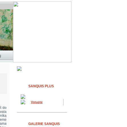
SANQUIS PLUS
Vstupte
t do
ávala
vníka
ujeme
sama
GALERIE SANQUIS