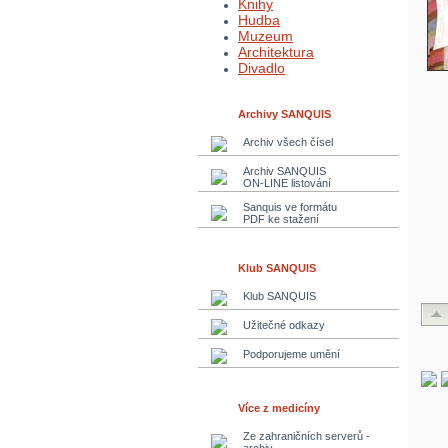
Knihy
Hudba
Muzeum
Architektura
Divadlo
Archivy SANQUIS
Archiv všech čísel
Archiv SANQUIS
ON-LINE listování
Sanquis ve formátu
PDF ke stažení
Klub SANQUIS
Klub SANQUIS
Užitečné odkazy
Podporujeme umění
Více z medicíny
Ze zahraničních serverů -