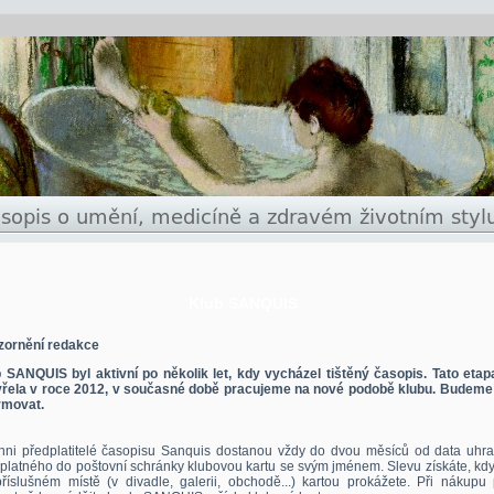
Klub SANQUIS
zornění redakce
 SANQUIS byl aktivní po několik let, kdy vycházel tištěný časopis. Tato etap
řela v roce 2012, v současné době pracujeme na nové podobě klubu. Budeme
rmovat.
hni předplatitelé časopisu Sanquis dostanou vždy do dvou měsíců od data uhra
platného do poštovní schránky klubovou kartu se svým jménem. Slevu získáte, kd
říslušném místě (v divadle, galerii, obchodě...) kartou prokážete. Při nákupu 