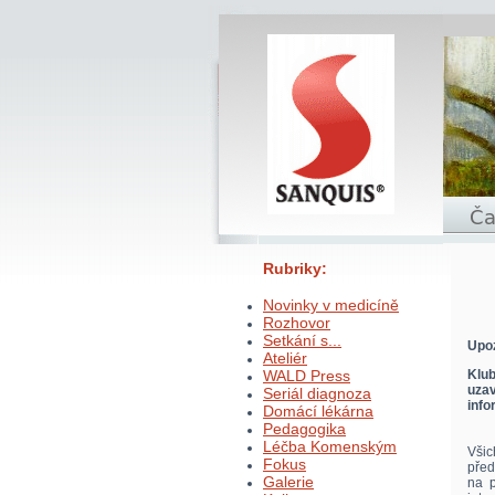
Rubriky:
Novinky v medicíně
Rozhovor
Setkání s...
Upo
Ateliér
WALD Press
Klub
uzav
Seriál diagnoza
info
Domácí lékárna
Pedagogika
Léčba Komenským
Všic
Fokus
před
Galerie
na p