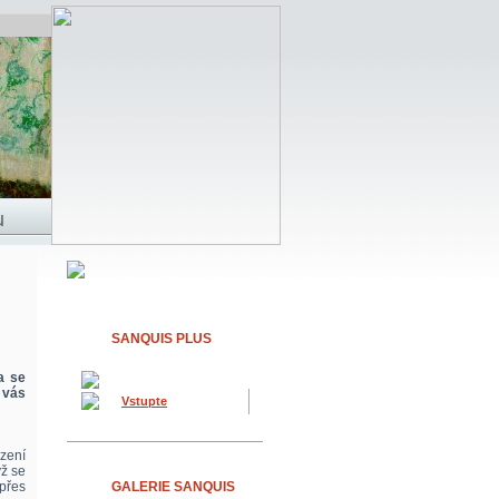
SANQUIS PLUS
a se
 vás
Vstupte
zení
yž se
přes
GALERIE SANQUIS