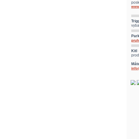
posk
www.
Trig
vyba
Par
pruh
Kitl 
prod
Mát
info