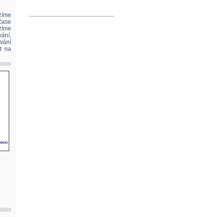
zíme
čase
zíme
ání,
ávání
t na