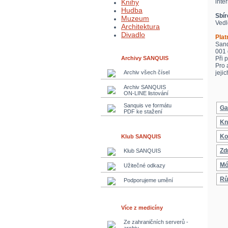
Knihy
inte
Hudba
Sbír
Muzeum
Vedl
Architektura
Divadlo
Plat
Sanq
001 
Archivy SANQUIS
Při 
Pro 
Archiv všech čísel
jeji
Archiv SANQUIS
ON-LINE listování
Sanquis ve formátu
Ga
PDF ke stažení
Kn
Ko
Klub SANQUIS
Zd
Klub SANQUIS
Mó
Užitečné odkazy
Rů
Podporujeme umění
Více z medicíny
Ze zahraničních serverů -