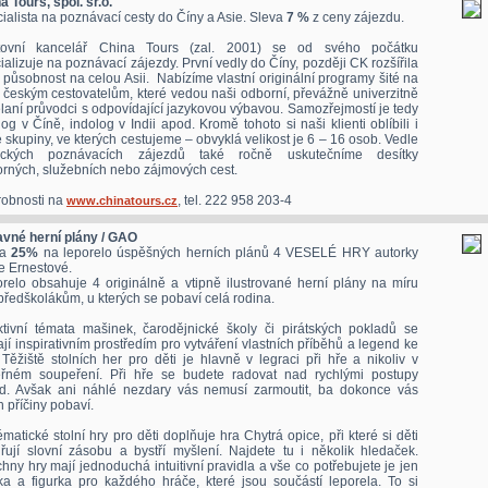
a Tours, spol. sr.o.
ialista na poznávací cesty do Číny a Asie. Sleva
7 %
z ceny zájezdu.
tovní kancelář China Tours (zal. 2001) se od svého počátku
ializuje na poznávací zájezdy. První vedly do Číny, později CK rozšířila
i působnost na celou Asii. Nabízíme vlastní originální programy šité na
 českým cestovatelům, které vedou naši odborní, převážně univerzitně
laní průvodci s odpovídající jazykovou výbavou. Samozřejmostí je tedy
log v Číně, indolog v Indii apod. Kromě tohoto si naši klienti oblíbili i
 skupiny, ve kterých cestujeme – obvyklá velikost je 6 – 16 osob. Vedle
sických poznávacích zájezdů také ročně uskutečníme desítky
rných, služebních nebo zájmových cest.
obnosti na
, tel. 222 958 203-4
www.chinatours.cz
vné herní plány / GAO
va
25%
na leporelo úspěšných herních plánů 4 VESELÉ HRY autorky
e Ernestové.
relo obsahuje 4 originálně a vtipně ilustrované herní plány na míru
 předškolákům, u kterých se pobaví celá rodina.
ktivní témata mašinek, čarodějnické školy či pirátských pokladů se
ají inspirativním prostředím pro vytváření vlastních příběhů a legend ke
 Těžiště stolních her pro děti je hlavně v legraci při hře a nikoliv v
řném soupeření. Při hře se budete radovat nad rychlými postupy
d. Avšak ani náhlé nezdary vás nemusí zarmoutit, ba dokonce vás
ch příčiny pobaví.
tématické stolní hry pro děti doplňuje hra Chytrá opice, při které si děti
iřují slovní zásobu a bystří myšlení. Najdete tu i několik hledaček.
hny hry mají jednoduchá intuitivní pravidla a vše co potřebujete je jen
ka a figurka pro každého hráče, které jsou součástí leporela. To si