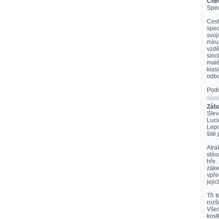
Chin
Spec
Ces
spec
svoj
míru
vzdě
sino
malé
kla
odbo
Podr
Zába
Sle
Luci
Lepo
šité
Atra
stáv
hře.
záke
vpře
jeji
Tři 
rozš
Všec
kost