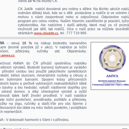
Sleva
10 %
na služby CK.
CK Juklík nabízí dovolené pro rodiny s dětmi. Na těchto akcích nabí
rodinám dětský klub, kde se o děti postaráme a rodiče si ve volném 
mohou s námi zasportovat nebo si odpočinout. Odpoledne nabí
program pro celou rodinu. Našim hlavním zaměřením je plavání, lyžov
cykloturistika. Ale nabízíme i další aktivity, které mají za cíl pozn
možností jak dětí, tak rodičů. Více o naší práci se můžete dozvědě
stránkách
, tel.: 777 719 966.
www.ckjuklik.cz
WA
– sleva
10 %
na nákup biotextilu barveného
nami (kromě položek již v akci). V nabídce je ložní
lečení, přikrývky, ručníky atd. Objednávky:
.
.amwa.cz
lečnost AMWA do ČR přináší ojedinělou nabídku
extilních výrobků. Biotextil barvený bylinami je vyráběn
ě přírodní cestou bez použití jakýchkoliv syntetických
ikálií, bělen sluncem, minerálními roztoky a citrusy a
ven bylinnými barvami. Spojení krásy přirozených
odních barev a pečlivě vybíraných nejkvalitnějších látek
o bavlny a bio hedvábí, vytváří nádherné doplňky pro
 zdravý domov, a díky ohleduplné výrobě a vyšší
nlivosti látek šetří životní prostředí. V naší nabídce
ete ložní povlečení, prostěradla, polštáře a přikrývky,
ožky na jógu, ručníky a další.Vše pro vás šijeme z
ifikovaných bio látek na míru Vašim postelím, i postýlkám
ch nejmenších.
 - V dokonalé harmonii s Vámi i s přírodou.