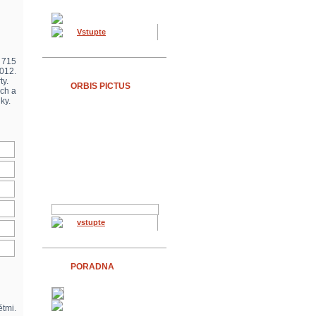
Vstupte
d 715
2012.
rty.
ORBIS PICTUS
ách a
ky.
vstupte
PORADNA
tmi.