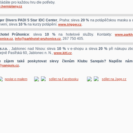
ládáte pro každou hru dle potřeby.
herniplany.cz
ger Divers PADI 5 Star IDC Center
, Praha: sleva
20 %
na potápěčskou masku a d
vení, sleva
10 %
na kurzy potápění.
.
www.trigger.cz
khotel Průhonice
: sleva
10 %
na hotelové služby. Kontakty:
www.parkho
,
, 267 750 405.
onice.cz
info@parkhotel-pruhonice.cz
s.r.o.
, Jablonec nad Nisou: sleva
10 %
v e-shopu a sleva
20 %
při nákupu zbo
ejně Pasířská 60, Jablonec n. N.,
.
www.kitl.cz
e zájem také poskytovat slevy členům Klubu Sanquis? Napište ná
.
@sanquis.cz
poslat e-mailem
sdílet na Facebooku
sdílet na Jagg.cz