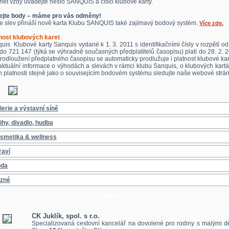
rnet vždy uvádějte heslo SANQUIS a číslo klubové karty.
ejte body – máme pro vás odměny!
e slev přináší nově karta Klubu SANQUIS také zajímavý bodový systém.
Více zde.
nost klubových karet
uis Klubové karty Sanquis vydané k 1. 3. 2011 s identifikačními čísly v rozpětí o
do 721 147 (týká se výhradně současných předplatitelů časopisu) platí do 28. 2. 
prodloužení předplatného časopisu se automaticky prodlužuje i platnost klubové ka
aktuální informace o výhodách a slevách v rámci klubu Sanquis, o klubových kart
ch platnosti stejně jako o souvisejícím bodovém systému sledujte naše webové strán
lerie a výstavní síně
ihy, divadlo, hudba
smetika & wellness
raví
da
zné
Různé
CK Juklík, spol. s r.o.
Specializovaná cestovní kancelář na dovolené pro rodiny s malými dě