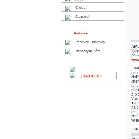
archiv
O očích
O zubech
Redakce
Redakce - kontakty
AM
byli
Napsali jste nám
pov
www
Spo
biot
napište nám
čist
chem
bar
přír
z bi
Váš
trva
najd
podl
cert
vaši
AMWA