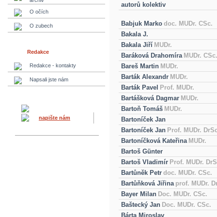
archiv
autorů kolektiv
O očích
Babjuk Marko
doc. MUDr. CSc.
O zubech
Bakala J.
Bakala Jiří
MUDr.
Redakce
Baráková Drahomíra
MUDr. CSc
Redakce - kontakty
Bareš Martin
MUDr.
Barták Alexandr
MUDr.
Napsali jste nám
Barták Pavel
Prof. MUDr.
Bartášková Dagmar
MUDr.
Bartoň Tomáš
MUDr.
napište nám
Bartoníček Jan
Bartoníček Jan
Prof. MUDr. DrSc
Bartoníčková Kateřina
MUDr.
Bartoš Günter
Bartoš Vladimír
Prof. MUDr. DrS
Bartůněk Petr
doc. MUDr. CSc.
Bartůňková Jiřina
prof. MUDr. D
Bayer Milan
Doc. MUDr. CSc.
Baštecký Jan
Doc. MUDr. CSc.
Bárta Miroslav