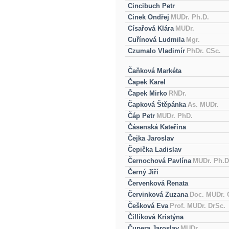
Cincibuch Petr
Cinek Ondřej
MUDr. Ph.D.
Císařová Klára
MUDr.
Cuřínová Ludmila
Mgr.
Czumalo Vladimír
PhDr. CSc.
Čaňková Markéta
Čapek Karel
Čapek Mirko
RNDr.
Čapková Štěpánka
As. MUDr.
Čáp Petr
MUDr. PhD.
Čásenská Kateřina
Čejka Jaroslav
Čepička Ladislav
Černochová Pavlína
MUDr. Ph.D
Černý Jiří
Červenková Renata
Červinková Zuzana
Doc. MUDr. 
Češková Eva
Prof. MUDr. DrSc.
Čillíková Kristýna
Čupera Jaroslav
MUDr.