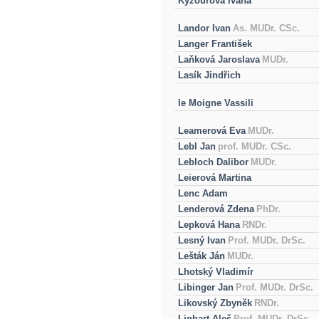
Kyzourova Ivana
Landor Ivan
As. MUDr. CSc.
Langer František
Laňková Jaroslava
MUDr.
Lasík Jindřich
le Moigne Vassili
Leamerová Eva
MUDr.
Lebl Jan
prof. MUDr. CSc.
Lebloch Dalibor
MUDr.
Leierová Martina
Lenc Adam
Lenderová Zdena
PhDr.
Lepková Hana
RNDr.
Lesný Ivan
Prof. MUDr. DrSc.
Lešták Ján
MUDr.
Lhotský Vladimír
Libinger Jan
Prof. MUDr. DrSc.
Likovský Zbyněk
RNDr.
Linhart Aleš
Prof. MUDr. DrSc.