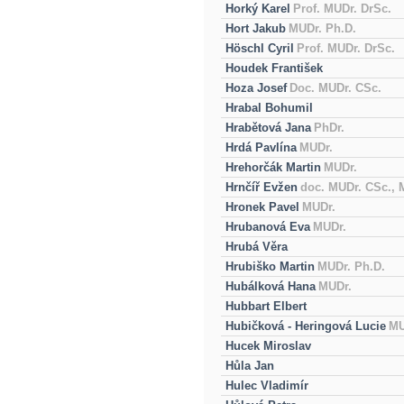
Horký Karel
Prof. MUDr. DrSc.
Hort Jakub
MUDr. Ph.D.
Höschl Cyril
Prof. MUDr. DrSc.
Houdek František
Hoza Josef
Doc. MUDr. CSc.
Hrabal Bohumil
Hrabětová Jana
PhDr.
Hrdá Pavlína
MUDr.
Hrehorčák Martin
MUDr.
Hrnčíř Evžen
doc. MUDr. CSc.,
Hronek Pavel
MUDr.
Hrubanová Eva
MUDr.
Hrubá Věra
Hrubiško Martin
MUDr. Ph.D.
Hubálková Hana
MUDr.
Hubbart Elbert
Hubičková - Heringová Lucie
MU
Hucek Miroslav
Hůla Jan
Hulec Vladimír