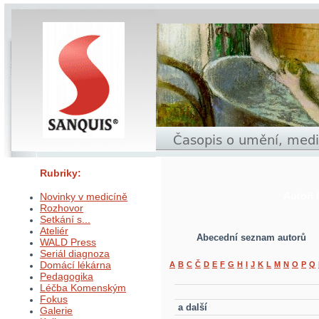
Rubriky:
Autoři
Novinky v medicíně
Rozhovor
Setkání s...
Ateliér
Abecední seznam autorů
WALD Press
Seriál diagnoza
Domácí lékárna
A
B
C
Č
D
E
F
G
H
I
J
K
L
M
N
O
P
Q
Pedagogika
Léčba Komenským
Fokus
a další
Galerie