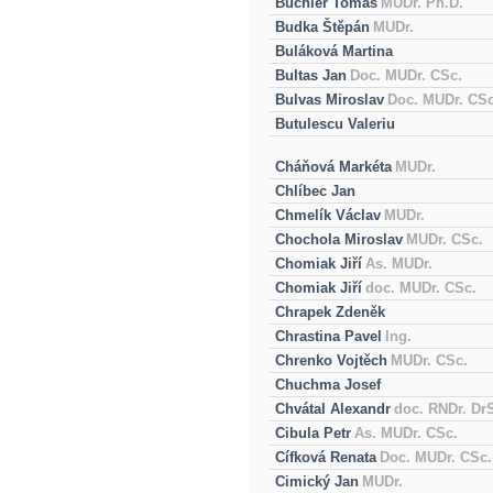
Büchler Tomáš
MUDr. Ph.D.
Budka Štěpán
MUDr.
Buláková Martina
Bultas Jan
Doc. MUDr. CSc.
Bulvas Miroslav
Doc. MUDr. CSc
Butulescu Valeriu
Cháňová Markéta
MUDr.
Chlíbec Jan
Chmelík Václav
MUDr.
Chochola Miroslav
MUDr. CSc.
Chomiak Jiří
As. MUDr.
Chomiak Jiří
doc. MUDr. CSc.
Chrapek Zdeněk
Chrastina Pavel
Ing.
Chrenko Vojtěch
MUDr. CSc.
Chuchma Josef
Chvátal Alexandr
doc. RNDr. Dr
Cibula Petr
As. MUDr. CSc.
Cífková Renata
Doc. MUDr. CSc.
Cimický Jan
MUDr.