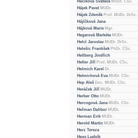
Háčiková Svatava
MUDr. CSc.
Hájek Pavel
MUDr.
Hájek Zdeněk
Prof. MUDr. DrSc.
Hájíčková Jana
Hájková Marie
Mgr.
Hegarová Markéta
MUDr.
Helcl Jaroslav
MUDr. DrSc.
Helešic František
PhDr. CSc.
Hellberg Jindřich
Heller Jiří
Prof. MUDr. CSc.
Helmich Karel
Dr.
Helmichová Eva
MUDr. CSc.
Hep Aleš
Doc. MUDr. CSc.
Heráček Jiří
MUDr.
Herber Otto
MUDr.
Hercogová Jana
MUDr. CSc.
Heřman Dalibor
MUDr.
Herman Erik
MUDr.
Herold Martin
MUDr.
Herz Tereza
Hess Ludvík