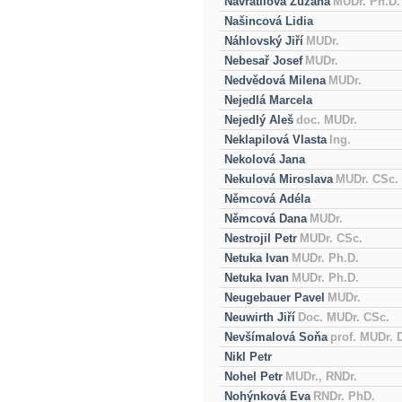
Navrátilová Zuzana
MUDr. Ph.D.
Našincová Lidia
Náhlovský Jiří
MUDr.
Nebesař Josef
MUDr.
Nedvědová Milena
MUDr.
Nejedlá Marcela
Nejedlý Aleš
doc. MUDr.
Neklapilová Vlasta
Ing.
Nekolová Jana
Nekulová Miroslava
MUDr. CSc.
Němcová Adéla
Němcová Dana
MUDr.
Nestrojil Petr
MUDr. CSc.
Netuka Ivan
MUDr. Ph.D.
Netuka Ivan
MUDr. Ph.D.
Neugebauer Pavel
MUDr.
Neuwirth Jiří
Doc. MUDr. CSc.
Nevšímalová Soňa
prof. MUDr. 
Nikl Petr
Nohel Petr
MUDr., RNDr.
Nohýnková Eva
RNDr. PhD.