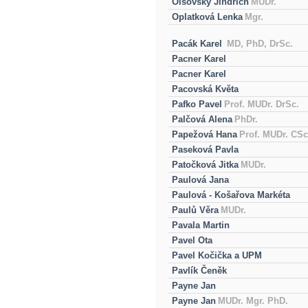
Olšovský Jindřich
MUDr.
Oplatková Lenka
Mgr.
Pacák Karel
MD, PhD, DrSc.
Pacner Karel
Pacner Karel
Pacovská Květa
Pafko Pavel
Prof. MUDr. DrSc.
Palčová Alena
PhDr.
Papežová Hana
Prof. MUDr. CSc
Paseková Pavla
Patočková Jitka
MUDr.
Paulová Jana
Paulová - Košařova Markéta
Paulů Věra
MUDr.
Pavala Martin
Pavel Ota
Pavel Kočička a UPM
Pavlík Čeněk
Payne Jan
Payne Jan
MUDr. Mgr. PhD.