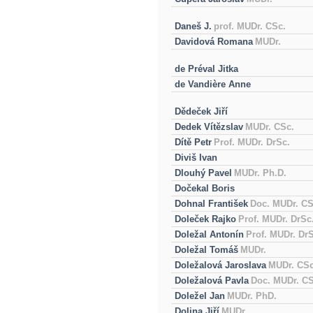
Daneš J.
prof. MUDr. CSc.
Davidová Romana
MUDr.
de Préval Jitka
de Vandière Anne
Dědeček Jiří
Dedek Vítězslav
MUDr. CSc.
Dítě Petr
Prof. MUDr. DrSc.
Diviš Ivan
Dlouhý Pavel
MUDr. Ph.D.
Dočekal Boris
Dohnal František
Doc. MUDr. CS
Doleček Rajko
Prof. MUDr. DrSc
Doležal Antonín
Prof. MUDr. Dr
Doležal Tomáš
MUDr.
Doležalová Jaroslava
MUDr. CSc
Doležalová Pavla
Doc. MUDr. CS
Doležel Jan
MUDr. PhD.
Dolina Jiří
MUDr.