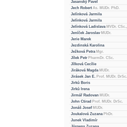
Jasanský Pavel
Jech Robert
As. MUDr. PhD.
Jelínková Jarmila
Jelínková Jarmila
Jelínková Ladislava
MVDr. CSc.
Jeníček Jaroslav
MUDr.
Jerie Marek
Jezdinská Karolina
Ježková Petra
Mgr.
Jílek Petr
PharmDr. CSc.
Jílková Cecílie
Jiráková Magda
MUDr.
Jirásek Jan E.
Prof. MUDr. DrSc
Jirků Boris
Jirků Irena
Jirmář Radovan
MUDr.
John Ctirad
Prof. MUDr. DrSc.
Jonáš Josef
MUDr.
Joukalová Zuzana
PhDr.
Junek Vladimír
Jürgens Zuzana