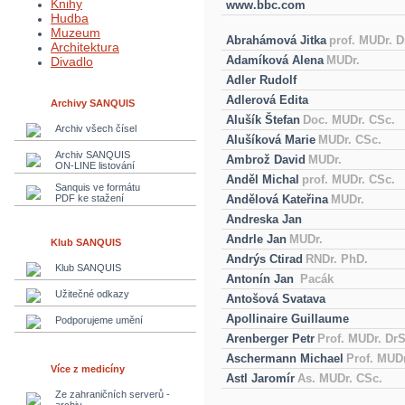
Knihy
www.bbc.com
Hudba
Muzeum
Abrahámová Jitka
prof. MUDr. D
Architektura
Adamíková Alena
MUDr.
Divadlo
Adler Rudolf
Adlerová Edita
Archivy SANQUIS
Alušík Štefan
Doc. MUDr. CSc.
Archiv všech čísel
Alušíková Marie
MUDr. CSc.
Archiv SANQUIS
Ambrož David
MUDr.
ON-LINE listování
Anděl Michal
prof. MUDr. CSc.
Sanquis ve formátu
PDF ke stažení
Andělová Kateřina
MUDr.
Andreska Jan
Andrle Jan
MUDr.
Klub SANQUIS
Andrýs Ctirad
RNDr. PhD.
Klub SANQUIS
Antonín Jan
Pacák
Užitečné odkazy
Antošová Svatava
Apollinaire Guillaume
Podporujeme umění
Arenberger Petr
Prof. MUDr. Dr
Aschermann Michael
Prof. MUDr
Více z medicíny
Astl Jaromír
As. MUDr. CSc.
Ze zahraničních serverů -