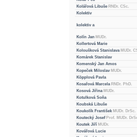
Kolářová Libuše
RNDr. CSc.
Kolektiv
kolektiv a
Kolín Jan
MUDr.
Kollertová Marie
Koloušková Stanislava
MUDr. C
Komárek Stanislav
Komenský Jan Amos
Kopeček Miloslav
MUDr.
Köpplová Pavla
Kosařová Marcela
RNDr. PhD.
Kosová Jiřina
MUDr.
Kotulková Soňa
Koubská Libuše
Koukolík František
MUDr. DrSc.
Koutecký Josef
Prof. MUDr. DrS
Koutek Jiří
MUDr.
Kovářová Lucie