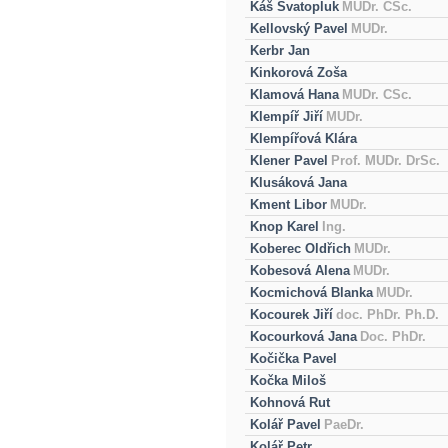
Káš Svatopluk
MUDr. CSc.
Kellovský Pavel
MUDr.
Kerbr Jan
Kinkorová Zoša
Klamová Hana
MUDr. CSc.
Klempíř Jiří
MUDr.
Klempířová Klára
Klener Pavel
Prof. MUDr. DrSc.
Klusáková Jana
Kment Libor
MUDr.
Knop Karel
Ing.
Koberec Oldřich
MUDr.
Kobesová Alena
MUDr.
Kocmichová Blanka
MUDr.
Kocourek Jiří
doc. PhDr. Ph.D.
Kocourková Jana
Doc. PhDr.
Kočička Pavel
Kočka Miloš
Kohnová Rut
Kolář Pavel
PaeDr.
Kolář Petr