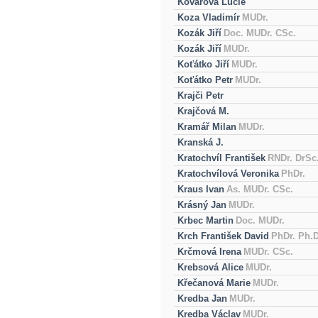
Kovářová Lucie
Koza Vladimír
MUDr.
Kozák Jiří
Doc. MUDr. CSc.
Kozák Jiří
MUDr.
Koťátko Jiří
MUDr.
Koťátko Petr
MUDr.
Krajči Petr
Krajčová M.
Kramář Milan
MUDr.
Kranská J.
Kratochvíl František
RNDr. DrSc
Kratochvílová Veronika
PhDr.
Kraus Ivan
As. MUDr. CSc.
Krásný Jan
MUDr.
Krbec Martin
Doc. MUDr.
Krch František David
PhDr. Ph.D
Krčmová Irena
MUDr. CSc.
Krebsová Alice
MUDr.
Křečanová Marie
MUDr.
Kredba Jan
MUDr.
Kredba Václav
MUDr.