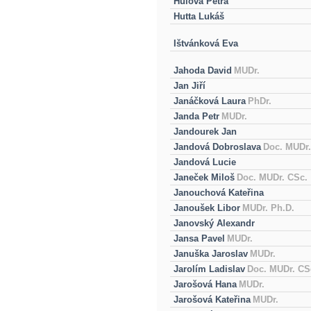
Hůlová Petra
Hutta Lukáš
Ištvánková Eva
Jahoda David
MUDr.
Jan Jiří
Janáčková Laura
PhDr.
Janda Petr
MUDr.
Jandourek Jan
Jandová Dobroslava
Doc. MUDr.
Jandová Lucie
Janeček Miloš
Doc. MUDr. CSc.
Janouchová Kateřina
Janoušek Libor
MUDr. Ph.D.
Janovský Alexandr
Jansa Pavel
MUDr.
Januška Jaroslav
MUDr.
Jarolím Ladislav
Doc. MUDr. CS
Jarošová Hana
MUDr.
Jarošová Kateřina
MUDr.