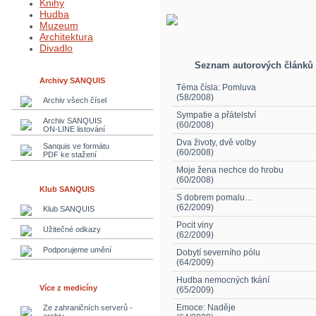
Knihy
Hudba
Muzeum
Architektura
Divadlo
Seznam autorových článků
Archivy SANQUIS
Téma čísla: Pomluva
(58/2008)
Archiv všech čísel
Sympatie a přátelství
Archiv SANQUIS
(60/2008)
ON-LINE listování
Dva životy, dvě volby
Sanquis ve formátu
(60/2008)
PDF ke stažení
Moje žena nechce do hrobu
(60/2008)
Klub SANQUIS
S dobrem pomalu…
(62/2009)
Klub SANQUIS
Pocit viny
Užitečné odkazy
(62/2009)
Podporujeme umění
Dobytí severního pólu
(64/2009)
Hudba nemocných tkání
Více z medicíny
(65/2009)
Emoce: Naděje
Ze zahraničních serverů -