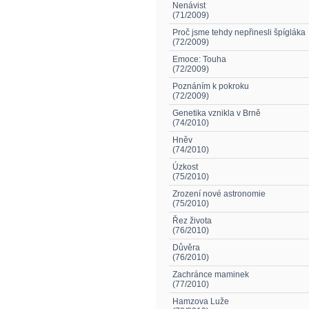
Nenávist
(71/2009)
Proč jsme tehdy nepřinesli špígláka
(72/2009)
Emoce: Touha
(72/2009)
Poznáním k pokroku
(72/2009)
Genetika vznikla v Brně
(74/2010)
Hněv
(74/2010)
Úzkost
(75/2010)
Zrození nové astronomie
(75/2010)
Řez života
(76/2010)
Důvěra
(76/2010)
Zachránce maminek
(77/2010)
Hamzova Luže