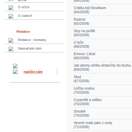
archiv
(64/2009)
O očích
Chtěla být člověkem
(64/2009)
O zubech
Radost
(65/2009)
Slzy na poště
Redakce
(65/2009)
Redakce - kontakty
U tyče
(66/2009)
Napsali jste nám
Emoce: Lítost
(66/2009)
Jak atomy uhlíku dotančily do kruhu.
(69/2009)
napište nám
Stud
(67/2009)
Léčba vodou
(70/2009)
O paměti a vděku
(70/2009)
Smutek
(70/2009)
Vesmír roste jako z vody
(71/2009)