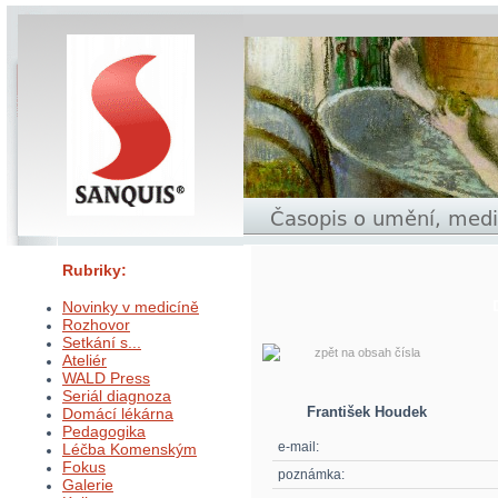
Rubriky:
Novinky v medicíně
Rozhovor
Setkání s...
zpět na obsah čísla
Ateliér
WALD Press
Seriál diagnoza
František Houdek
Domácí lékárna
Pedagogika
e-mail:
Léčba Komenským
Fokus
poznámka:
Galerie