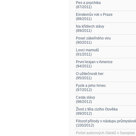
Pes a psychika
(87/2011)
Einsteinův rok v Praze
(88/2011)
Na křídlech slávy
(89/2011)
Posel zákeřného viru
(90/2011)
Lovci mamutů
(91/2011)
První krajan v Americe
(94/2011)
O užitečnosti her
(95/2011)
Fyzik a jeho hrnec
(97/2012)
Cesta slávy
(98/2012)
Život z těla cizího člověka
(99/2012)
Filozof přírody v nástupu průmyslov
(100/2012)
Počet autorových článků v časopis