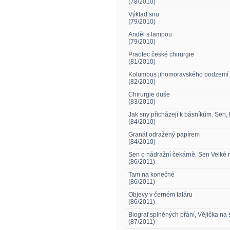
(78/2010)
Výklad snu
(79/2010)
Anděl s lampou
(79/2010)
Praotec české chirurgie
(81/2010)
Kolumbus jihomoravského podzemí
(82/2010)
Chirurgie duše
(83/2010)
Jak sny přicházejí k básníkům. Sen, 
(84/2010)
Granát odražený papírem
(84/2010)
Sen o nádražní čekárně. Sen Velké n
(86/2011)
Tam na konečné
(86/2011)
Objevy v černém taláru
(86/2011)
Biograf splněných přání, Vějička na 
(87/2011)