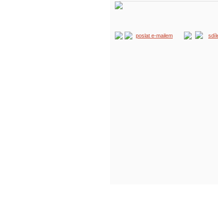
poslat e-mailem
sdí