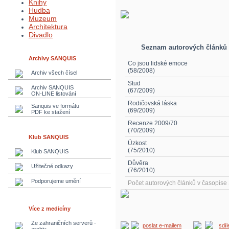
Knihy
Hudba
Muzeum
Architektura
Divadlo
Seznam autorových článků
Archivy SANQUIS
Co jsou lidské emoce
(58/2008)
Archiv všech čísel
Stud
Archiv SANQUIS
(67/2009)
ON-LINE listování
Rodičovská láska
Sanquis ve formátu
(69/2009)
PDF ke stažení
Recenze 2009/70
(70/2009)
Klub SANQUIS
Úzkost
(75/2010)
Klub SANQUIS
Důvěra
Užitečné odkazy
(76/2010)
Podporujeme umění
Počet autorových článků v časopis
Více z medicíny
Ze zahraničních serverů -
poslat e-mailem
sdí