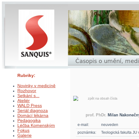
Rubriky:
Novinky v medicíně
Rozhovor
Setkání s...
zpět na obsah čísla
Ateliér
WALD Press
Seriál diagnoza
prof. PhDr.
Milan Nakonečn
Domácí lékárna
Pedagogika
e-mail:
neuveden
Léčba Komenským
Fokus
poznámka:
Teologická fakulta JU
Galerie