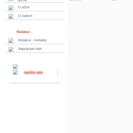
archiv
O očích
O zubech
Redakce
Redakce - kontakty
Napsali jste nám
napište nám