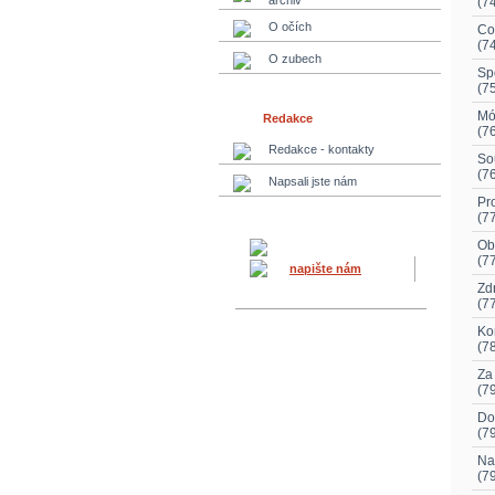
archiv
(7
O očích
Co
(7
O zubech
Sp
(7
Mó
Redakce
(7
Redakce - kontakty
So
(7
Napsali jste nám
Pr
(7
Ob
(7
napište nám
Zd
(7
Ko
(7
Za
(7
Do
(7
Na
(7