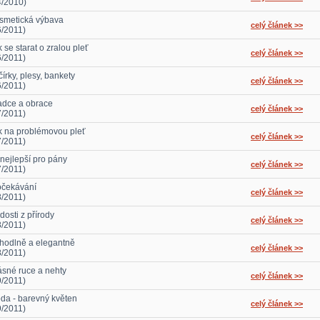
4/2010)
smetická výbava
celý článek >>
6/2011)
 se starat o zralou pleť
celý článek >>
6/2011)
írky, plesy, bankety
celý článek >>
6/2011)
adce a obrace
celý článek >>
7/2011)
k na problémovou pleť
celý článek >>
7/2011)
 nejlepší pro pány
celý článek >>
7/2011)
očekávání
celý článek >>
8/2011)
dosti z přírody
celý článek >>
8/2011)
hodlně a elegantně
celý článek >>
8/2011)
ásné ruce a nehty
celý článek >>
9/2011)
da - barevný květen
celý článek >>
9/2011)