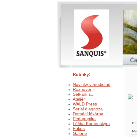
Rubriky:
Novinky v medicíně
Rozhovor
Setkání s...
Ateliér
WALD Press
Seriál diagnoza
Domácí lékárna
Pedagogika
e-m
Léčba Komenským
Fokus
po
Galerie