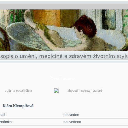
Detail autora
zpět na obsah čísla
abecední seznam autorů
Klára Klempířová
ail:
neuveden
známka:
neuvedena