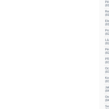
Pé
(8
Re
(8
El
(8
Pr
(8
Lá
(8
Pé
(8
Př
(8
Oc
(8
Ko
(8
Ja
(8
Ovo
(8
Svá