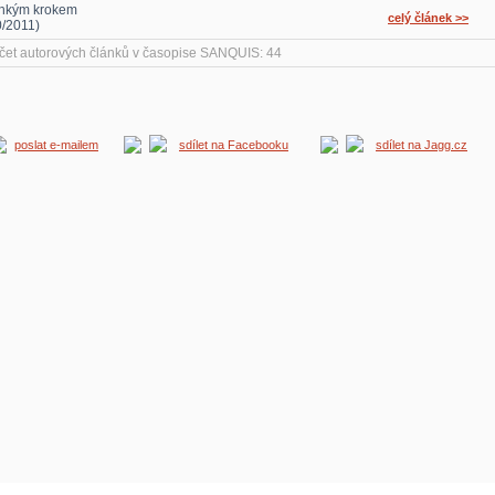
hkým krokem
celý článek >>
0/2011)
čet autorových článků v časopise SANQUIS: 44
poslat e-mailem
sdílet na Facebooku
sdílet na Jagg.cz