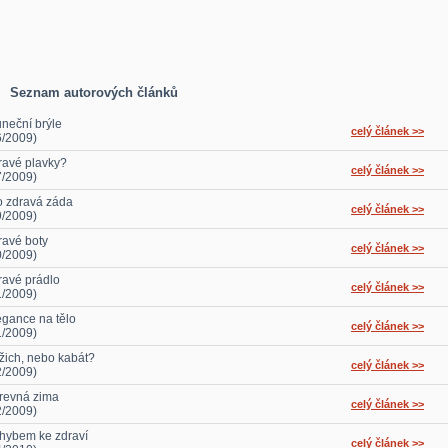
Seznam autorových článků
uneční brýle
celý článek >>
6/2009)
ravé plavky?
celý článek >>
7/2009)
o zdravá záda
celý článek >>
9/2009)
ravé boty
celý článek >>
0/2009)
ravé prádlo
celý článek >>
1/2009)
egance na tělo
celý článek >>
1/2009)
žich, nebo kabát?
celý článek >>
2/2009)
revná zima
celý článek >>
2/2009)
hybem ke zdraví
celý článek >>