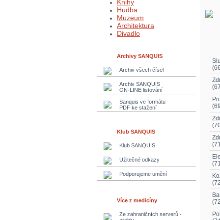
Knihy
Hudba
Muzeum
Architektura
Divadlo
Archivy SANQUIS
Sl
(6
Archiv všech čísel
Zd
Archiv SANQUIS
(6
ON-LINE listování
Pr
Sanquis ve formátu
(6
PDF ke stažení
Zd
(7
Klub SANQUIS
Zd
(7
Klub SANQUIS
El
Užitečné odkazy
(7
Podporujeme umění
Ko
(7
Ba
Více z medicíny
(7
Po
Ze zahraničních serverů -