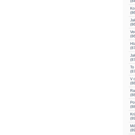
(8
Ko
(8
Jak
(8
Več
(8
Hl
(8
Ja
(8
To
(8
V 
(8
Ra
(8
Po
(8
Kr
(8
Mó
(8