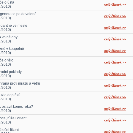
če o ústa
celý článek >>
1/2010)
generace po dovolené
celý článek >>
1/2010)
egantně ve městě
celý článek >>
1/2010)
o volné dny
celý článek >>
2/2010)
zně v koupelně
celý článek >>
2/2010)
če o tělo
celý článek >>
2/2010)
írodní poklady
celý článek >>
3/2010)
hrana proti mrazu a větru
celý článek >>
3/2010)
uzlo doplňků
celý článek >>
3/2010)
k oslavit konec roku?
celý článek >>
4/2010)
ce, růže i orient
celý článek >>
4/2010)
teční líčení
celý článek >>