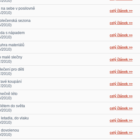
4/2010)
 na sebe v posilovně
celý článek >>
4/2010)
olečenská sezona
celý článek >>
5/2010)
da s nápadem
celý článek >>
6/2010)
uhra materiálů
celý článek >>
6/2010)
o malé slečny
celý článek >>
7/2010)
lečení pro děti
celý článek >>
7/2010)
ravé koupání
celý článek >>
7/2010)
nečně léto
celý článek >>
8/2010)
 létem do světa
celý článek >>
9/2010)
 letadla, do vlaku
celý článek >>
9/2010)
 dovolenou
celý článek >>
9/2010)