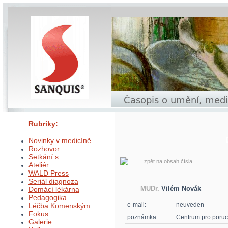
Rubriky:
Novinky v medicíně
Rozhovor
Setkání s...
zpět na obsah čísla
Ateliér
WALD Press
Seriál diagnoza
MUDr.
Vilém Novák
Domácí lékárna
Pedagogika
e-mail:
neuveden
Léčba Komenským
Fokus
poznámka:
Centrum pro poruc
Galerie