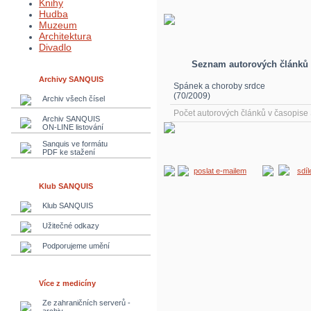
Knihy
Hudba
Muzeum
Architektura
Divadlo
Seznam autorových článků
Archivy SANQUIS
Spánek a choroby srdce
(70/2009)
Archiv všech čísel
Počet autorových článků v časopis
Archiv SANQUIS
ON-LINE listování
Sanquis ve formátu
PDF ke stažení
poslat e-mailem
sdí
Klub SANQUIS
Klub SANQUIS
Užitečné odkazy
Podporujeme umění
Více z medicíny
Ze zahraničních serverů -