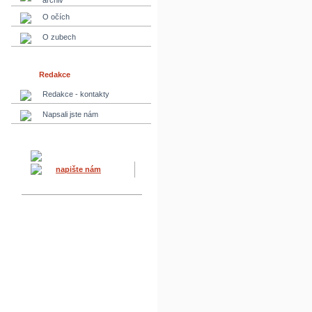
archiv
O očích
O zubech
Redakce
Redakce - kontakty
Napsali jste nám
napište nám