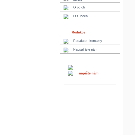
archiv
O očích
O zubech
Redakce
Redakce - kontakty
Napsali jste nám
napište nám