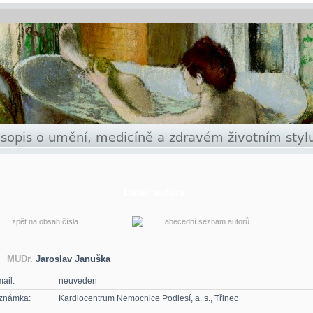
Detail autora
zpět na obsah čísla
abecední seznam autorů
MUDr.
Jaroslav Januška
ail:
neuveden
známka:
Kardiocentrum Nemocnice Podlesí, a. s., Třinec