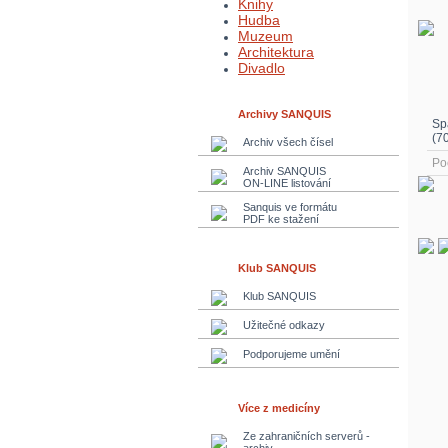
Knihy
Hudba
Muzeum
Architektura
Divadlo
Archivy SANQUIS
Sp
(7
Archiv všech čísel
Po
Archiv SANQUIS
ON-LINE listování
Sanquis ve formátu
PDF ke stažení
Klub SANQUIS
Klub SANQUIS
Užitečné odkazy
Podporujeme umění
Více z medicíny
Ze zahraničních serverů -