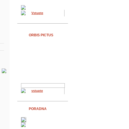
Vstupte
ORBIS PICTUS
vstupte
PORADNA