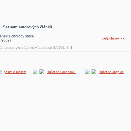
Seznam autorových článků
ánek a choroby srdce
celý článek >>
0/2009)
čet autorových článků v časopise SANQUIS: 1
poslat e-mailem
sdílet na Facebooku
sdílet na Jagg.cz