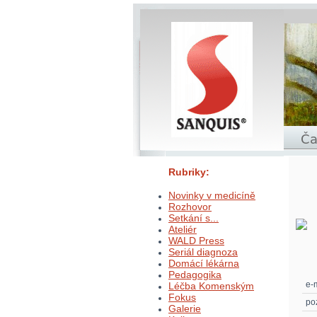
Rubriky:
Novinky v medicíně
Rozhovor
Setkání s...
Ateliér
WALD Press
Seriál diagnoza
Domácí lékárna
Pedagogika
e-m
Léčba Komenským
Fokus
po
Galerie