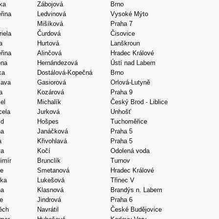
ka
Zábojová
Brno
řina
Ledvinová
Vysoké Mýto
Mišíková
Praha 7
iela
Čurdová
Čisovice
a
Hurtová
Lanškroun
řina
Alinčová
Hradec Králové
ena
Hernándezová
Ústí nad Labem
ka
Dostálová-Kopečná
Brno
lava
Gasiorová
Orlová-Lutyně
a
Kozárová
Praha 9
el
Michalík
Český Brod - Liblice
cela
Jurková
Unhošť
id
Hošpes
Tuchoměřice
na
Janáčková
Praha 5
a
Křivohlavá
Praha 5
va
Kočí
Odolená voda
imír
Brunclík
Turnov
ie
Smetanová
Hradec Králové
nka
Lukešová
Třinec V
na
Klasnová
Brandýs n. Labem
e
Jindrová
Praha 6
ěch
Navrátil
České Budějovice