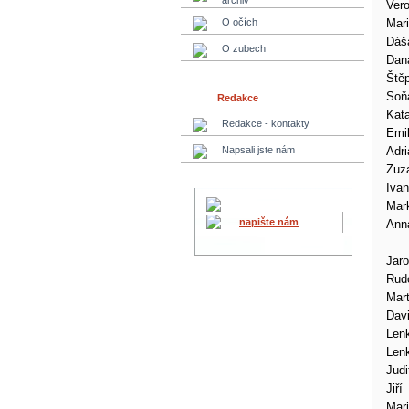
archiv
Vero
O očích
Mar
Dáš
O zubech
Dan
Ště
Soň
Redakce
Kata
Redakce - kontakty
Emil
Napsali jste nám
Adr
Zuz
Iva
Mar
napište nám
Ann
Jaro
Rudo
Mart
Dav
Len
Len
Judi
Jiří
Mar