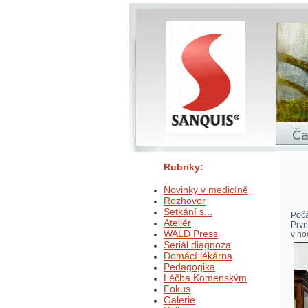
Rubriky:
Novinky v medicíně
Rozhovor
Setkání s...
Počá
Ateliér
Prvn
WALD Press
v ho
Seriál diagnoza
Domácí lékárna
Pedagogika
Léčba Komenským
Fokus
Galerie