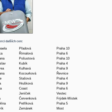
rci dalších cen:
haela
Přadová
Praha 10
ka
Římalová
Praha 6
ana
Pošustová
Praha 10
slav
Kubík
Praha 4
rea
Kulhavá
Praha 9
ana
Kocourková
Řevnice
e
Stašová
Praha 4
a
Hrušková
Praha 9
ka
Coast
Praha 6
Jeníček
Vestec
a
Červenková
Frýdek-Místek
lína
Petříková
Praha 5
vík
Zemánek
Most