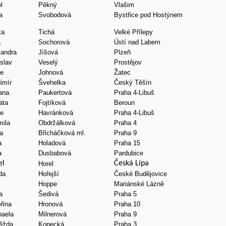
l
Pěkný
Vlašim
a
Svobodová
Bystřice pod Hostýnem
ka
Tichá
Velké Přílepy
a
Sochorová
Ústí nad Labem
xandra
Jíšová
Plzeň
slav
Veselý
Prostějov
ie
Johnová
Žatec
imír
Švehelka
Český Těšín
ana
Paukertová
Praha 4-Libuš
ata
Fojtíková
Beroun
ie
Havránková
Praha 4-Libuš
mila
Obdržálková
Praha 4
na
Břicháčková ml.
Praha 9
a
Holadová
Praha 15
a
Dusbabová
Pardubice
el
Česká Lípa
Horel
da
Hořejší
České Budějovice
Hoppe
Mariánské Lázně
a
Šedivá
Praha 5
řina
Hronová
Praha 10
haela
Milnerová
Praha 9
ěžda
Kopecká
Praha 3