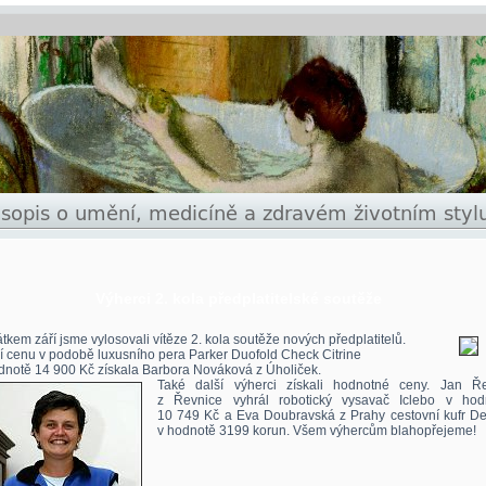
Výherci 2. kola předplatitelské soutěže
tkem září jsme vylosovali vítěze 2. kola soutěže nových předplatitelů.
í cenu v podobě luxusního pera Parker Duofold Check Citrine
dnotě 14 900 Kč získala Barbora Nováková z Úholiček.
Také další výherci získali hodnotné ceny. Jan Ř
z Řevnice vyhrál robotický vysavač Iclebo v hod
10 749 Kč a Eva Doubravská z Prahy cestovní kufr De
v hodnotě 3199 korun. Všem výhercům blahopřejeme!