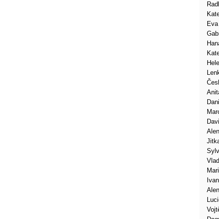
Rad
Kate
Eva
Gabr
Han
Kate
Hel
Len
Čes
Anit
Dani
Mar
Dav
Ale
Jitk
Syl
Vlad
Mar
Iva
Ale
Luci
Vojt