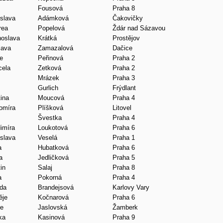
Fousová
Praha 8
slava
Adámková
Čakovičky
rea
Popelová
Ždár nad Sázavou
hoslava
Krátká
Prostějov
lava
Zamazalová
Dačice
e
Peřinová
Praha 2
cela
Zetková
Praha 2
Mrázek
Praha 3
Gurlich
Frýdlant
ina
Moucová
Praha 4
omíra
Plíšková
Litovel
Švestka
Praha 4
imíra
Loukotová
Praha 6
slava
Veselá
Praha 1
a
Hubatková
Praha 6
a
Jedličková
Praha 5
in
Salaj
Praha 8
a
Pokorná
Praha 4
ada
Brandejsová
Karlovy Vary
ěje
Kočnarová
Praha 6
ie
Jaslovská
Žamberk
ka
Kasinová
Praha 9