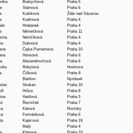
nika
Bratrychová
Praha 5
ie
Slámová
Praha 6
a
Kubíková
Ždár nad Sázavou
a
Kudrnová
Praha 4
pán
Hrabánek
Praha 4
a
Němečková
Praha 11
rína
Nemčíková
Praha 4
ie
Dubnová
Praha 4
iana
Čejka Purnamová
Praha 10
ana
Honsová
Praha 6
na
Alexandrovičová
Praha 6
kéta
Rokytová
Hostivice
a
Čišková
Praha 8
Bártlovi
Nymburk
slav
Skokan
Praha 10
lf
Hrůza
Praha 8
ina
Hartlová
Praha 5
id
Řezníček
Praha 7
ka
Kárová
Roztoky
ka
Formánková
Praha 6
ta
Kapicová
Praha 19
Malý
Praha 4
ie
Klánová
Praha 10