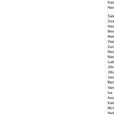
Kare
Han
Šár
Zor
Ale
Miro
Mar
Vlad
Zuz
Ren
Mar
Lud
Jiři
Jitk
Jan
Kar
Van
Ina
Ann
Kate
Mic
Nad