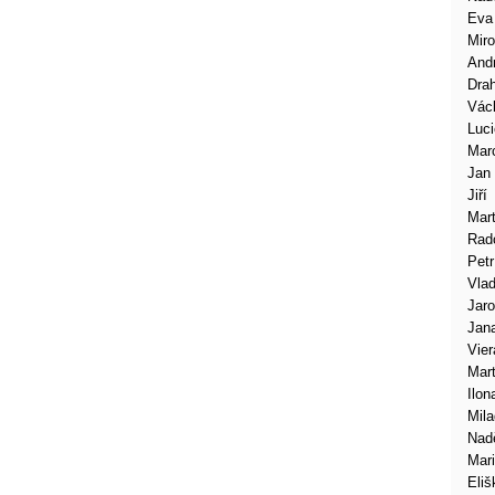
Eva
Miro
And
Dra
Vác
Luci
Mar
Jan
Jiří
Mart
Rad
Petr
Vlad
Jaro
Jan
Vier
Mart
Ilon
Mil
Nad
Mar
Eliš