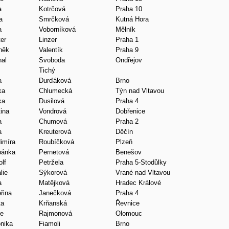
a
Kotrčová
Praha 10
a
Smrčková
Kutná Hora
a
Voborníková
Mělník
er
Linzer
Praha 1
něk
Valentík
Praha 9
hal
Svoboda
Ondřejov
Tichý
a
Durďáková
Brno
ka
Chlumecká
Týn nad Vltavou
ka
Dusilová
Praha 4
ina
Vondrová
Dobřenice
a
Chumová
Praha 2
a
Kreuterová
Děčín
imíra
Roubíčková
Plzeň
pánka
Pernetová
Benešov
lf
Petržela
Praha 5-Stodůlky
lie
Sýkorová
Vrané nad Vltavou
a
Matějková
Hradec Králové
řina
Janečková
Praha 4
ta
Krňanská
Řevnice
ie
Rajmonová
Olomouc
nika
Fiamoli
Brno