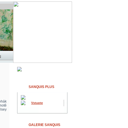
SANQUIS PLUS
ehák
Vstupte
notě
lsey
GALERIE SANQUIS