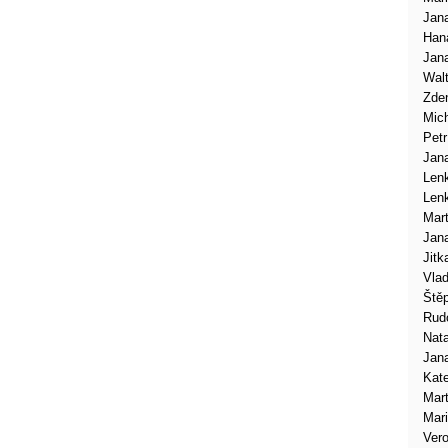
Jan
Han
Jan
Walt
Zde
Mic
Petr
Jan
Len
Len
Mart
Jan
Jitk
Vlad
Ště
Rudo
Nata
Jan
Kate
Mar
Mar
Vero