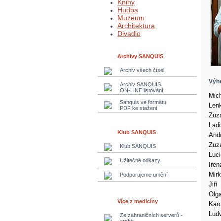
Knihy
Hudba
Muzeum
Architektura
Divadlo
Archivy SANQUIS
Archiv všech čísel
Výhe
Archiv SANQUIS
ON-LINE listování
Mic
Sanquis ve formátu
Len
PDF ke stažení
Zuz
Ladi
Klub SANQUIS
And
Zuz
Klub SANQUIS
Luci
Užitečné odkazy
Iren
Mir
Podporujeme umění
Jiří
Olg
Více z medicíny
Karo
Lud
Ze zahraničních serverů -