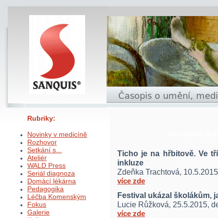
Rubriky:
Inovativní ped
Novinky v medicíně
Rozhovor
Setkání s...
Ticho je na hřbitově. Ve t
Ateliér
inkluze
WALD Press
Zdeňka Trachtová, 10.5.2015
Seriál diagnoza
více zde
Domácí lékárna
Pedagogika
Festival ukázal školákům, ja
Léčba Komenským
Lucie Růžková, 25.5.2015, d
Fokus
Galerie
více zde