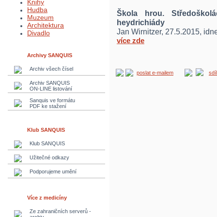
Knihy
Hudba
Škola hrou. Středoškol
Muzeum
heydrichiády
Architektura
Jan Wirnitzer, 27.5.2015, idn
Divadlo
více zde
Archivy SANQUIS
Archiv všech čísel
poslat e-mailem
sdí
Archiv SANQUIS
ON-LINE listování
Sanquis ve formátu
PDF ke stažení
Klub SANQUIS
Klub SANQUIS
Užitečné odkazy
Podporujeme umění
Více z medicíny
Ze zahraničních serverů -