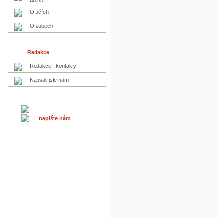
archiv
O očích
O zubech
Redakce
Redakce - kontakty
Napsali jste nám
napište nám